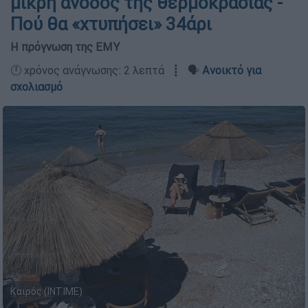
μικρή άνοδος της θερμοκρασίας -
Πού θα «χτυπήσει» 34άρι
Η πρόγνωση της ΕΜΥ
🕛 χρόνος ανάγνωσης: 2 λεπτά ┋ 🗣️
Ανοικτό για
σχολιασμό
Καιρός (INTIME)