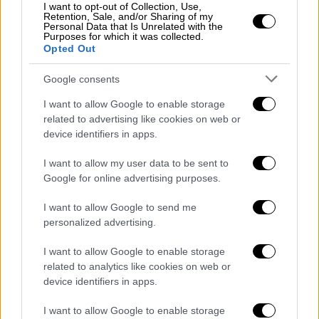
I want to opt-out of Collection, Use,
ΝΗΣΙΑ ΙΟΝΙΟΥ, ΗΠΕΙΡΟΣ, ΔΥΤΙΚΗ ΣΤΕΡΕΑ,
Retention, Sale, and/or Sharing of my
Personal Data that Is Unrelated with the
ΔΥΤΙΚΗ ΠΕΛΟΠΟΝΝΗΣΟΣ
Purposes for which it was collected.
Opted Out
Καιρός: Γενικά αίθριος με τοπικές νεφώσεις
τις μεσημβρινές και απογευματινές ώρες
Google consents
κυρίως στα ηπειρωτικά ορεινά όπου θα
I want to allow Google to enable storage
εκδηλωθούν πρόσκαιροι όμβροι και
related to advertising like cookies on web or
μεμονωμένες καταιγίδες.
device identifiers in apps.
Ανεμοι: Ασθενείς και το μεσημέρι - απόγευμα
I want to allow my user data to be sent to
δυτικοί 3 με 5 μποφόρ.
Google for online advertising purposes.
Θερμοκρασία: Από 16 έως 31 και τοπικά 32
I want to allow Google to send me
βαθμούς Κελσίου.
personalized advertising.
ΘΕΣΣΑΛΙΑ, ΑΝΑΤΟΛΙΚΗ ΣΤΕΡΕΑ, ΕΥΒΟΙΑ,
I want to allow Google to enable storage
ΑΝΑΤΟΛΙΚΗ ΠΕΛΟΠΟΝΝΗΣΟΣ
related to analytics like cookies on web or
device identifiers in apps.
Καιρός: Γενικά αίθριος με τοπικές νεφώσεις
τις μεσημβρινές και απογευματινές ώρες
I want to allow Google to enable storage