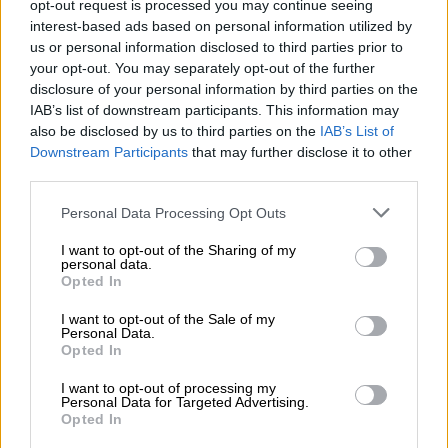
opt-out request is processed you may continue seeing
ΜΑΚΕΔΟΝΙΑ, ΘΡΑΚΗ
interest-based ads based on personal information utilized by
us or personal information disclosed to third parties prior to
Καιρός: Γενικά αίθριος με τοπικές νεφώσεις
your opt-out. You may separately opt-out of the further
τις μεσημβρινές και απογευματινές ώρες
disclosure of your personal information by third parties on the
στα ηπειρωτικά όπου στα ορεινά θα
IAB’s list of downstream participants. This information may
also be disclosed by us to third parties on the
IAB’s List of
εκδηλωθούν τοπικοί όμβροι και
Downstream Participants
that may further disclose it to other
μεμονωμένες καταιγίδες. Από αργά το
third parties.
απόγευμα πιθανώς να εκδηλωθούν
Please note that this website/app uses one or more Google
Personal Data Processing Opt Outs
φαινόμενα και σε πεδινές περιοχές της
services and may gather and store information including but
κεντρικής Μακεδονίας.
not limited to your visit or usage behaviour. You may click to
I want to opt-out of the Sharing of my
personal data.
Ανεμοι: Ασθενείς και το μεσημέρι - απόγευμα
grant or deny consent to Google and its third-party tags to
Opted In
στα ανατολικά νότιοι 3 με 4 μποφόρ.
use your data for below specified purposes in below Google
consent section.
Θερμοκρασία: Από 13 έως 29 με 30 και
I want to opt-out of the Sale of my
Personal Data.
τοπικά στην κεντρική Μακεδονία 32 με 33
Opted In
βαθμούς Κελσίου. Στη δυτική Μακεδονία η
I want to opt-out of processing my
ελάχιστη θα είναι 2 με 3 βαθμούς
Personal Data for Targeted Advertising.
Opted In
χαμηλότερη.