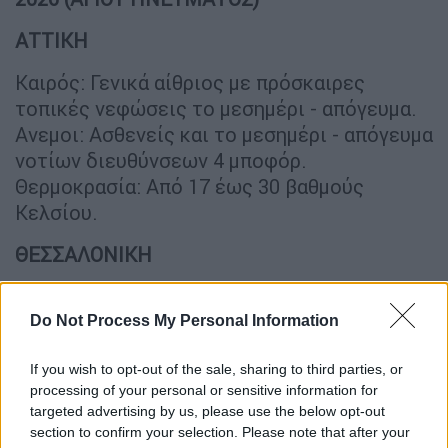
ΑΤΤΙΚΗ
Καιρός: Γενικά αίθριος με πρόσκαιρες
τοπικές νεφώσεις το μεσημέρι - απόγευμα.
Ανεμοι: Ασθενείς και το μεσημέρι - απόγευμα
νοτίων διευθύνσεων 4 μποφόρ.
Θερμοκρασία: Από 17 έως 30 βαθμούς
Κελσίου.
ΘΕΣΣΑΛΟΝΙΚΗ
Καιρός: Γενικά αίθριος με πρόσκαιρες
τοπικές νεφώσεις το μεσημέρι - απόγευμα.
Do Not Process My Personal Information
Ανεμοι: Ασθενείς και το μεσημέρι - απόγευμα
If you wish to opt-out of the sale, sharing to third parties, or
νότιοι 3 με 4 μποφόρ.
processing of your personal or sensitive information for
Θερμοκρασία: Από 16 έως 31 βαθμούς
targeted advertising by us, please use the below opt-out
Κελσίου.
section to confirm your selection. Please note that after your