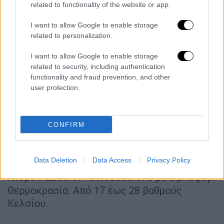
κυρίως στα ηπειρωτικά ορεινά όπου θα
related to functionality of the website or app.
εκδηλωθούν πρόσκαιροι όμβροι και
I want to allow Google to enable storage
μεμονωμένες καταιγίδες.
related to personalization.
Ανεμοι: Μεταβλητοί 3 με 4 και τοπικά στα
νότια δυτικοί έως 5 μποφόρ.
I want to allow Google to enable storage
related to security, including authentication
Θερμοκρασία: Από 14 έως 31 με 32 και
functionality and fraud prevention, and other
τοπικά στη Θεσσαλία και στην ανατολική
user protection.
Στερεά 33 με 34 βαθμούς Κελσίου.
ΚΥΚΛΑΔΕΣ, ΚΡΗΤΗ
CONFIRM
Καιρός: Γενικά αίθριος. Τοπικές νεφώσεις
στα ορεινά της Κρήτης το μεσημέρι -
Data Deletion
Data Access
Privacy Policy
απόγευμα.
Ανεμοι: Δυτικοί νοτιοδυτικοί 3 με 5 μποφόρ.
Θερμοκρασία: Από 17 έως 28 βαθμούς
Κελσίου.