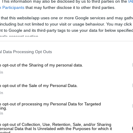
. This information may also be disclosed by us to third parties on the
IA
πό το χαλάζι
σε αρκετά σημεία της πόλης,
Participants
that may further disclose it to other third parties.
ους.
 that this website/app uses one or more Google services and may gath
including but not limited to your visit or usage behaviour. You may click 
 to Google and its third-party tags to use your data for below specifi
ogle consent section.
l Data Processing Opt Outs
o opt-out of the Sharing of my personal data.
In
o opt-out of the Sale of my Personal Data.
video
In
to opt-out of processing my Personal Data for Targeted
ing.
In
o opt-out of Collection, Use, Retention, Sale, and/or Sharing
ersonal Data that Is Unrelated with the Purposes for which it
lected.