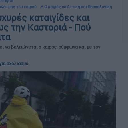
αστοριά
βελτίωση του καιρού
📌 Ο καιρός σε Αττική και Θεσσαλονίκη
σχυρές καταιγίδες και
ως την Καστοριά - Πού
ατα
ει να βελτιώνεται ο καιρός, σύμφωνα και με τον
για σχολιασμό