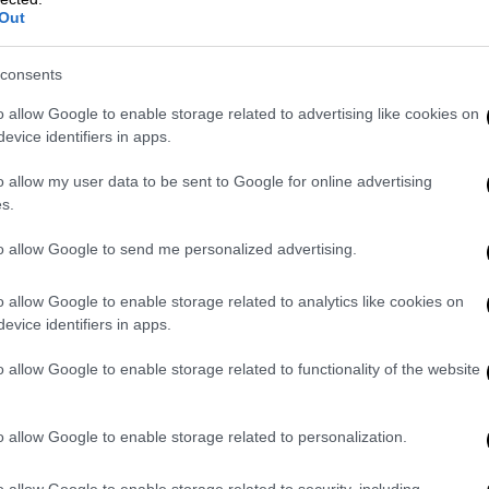
Out
consents
κή
o allow Google to enable storage related to advertising like cookies on
 εμφάνισή τους από το μεσημέρι και μετά
,
evice identifiers in apps.
ηλώθηκαν τοπικές μπόρες και σποραδικές
o allow my user data to be sent to Google for online advertising
αταγράφηκε κυρίως στα
βόρεια,
s.
 τμήματα
του νομού.
to allow Google to send me personalized advertising.
ς όπως τα
Άνω Λιόσια
και οι
ην
Πάρνηθα
αποτύπωσαν την ένταση των
o allow Google to enable storage related to analytics like cookies on
κε από
έντονη κεραυνική δραστηριότητα
,
evice identifiers in apps.
ές ριπές ανέμου.
o allow Google to enable storage related to functionality of the website
ν Φθιώτιδα
o allow Google to enable storage related to personalization.
ς
στα πεδινά, σάρωσε το
Δήμο Μακρακώμης
ο
«μπουρίνι»
, όπως αναφέρει το
o allow Google to enable storage related to security, including