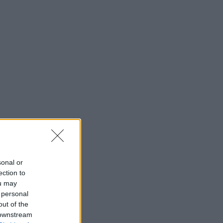
sonal or
ection to
ou may
 personal
out of the
 downstream