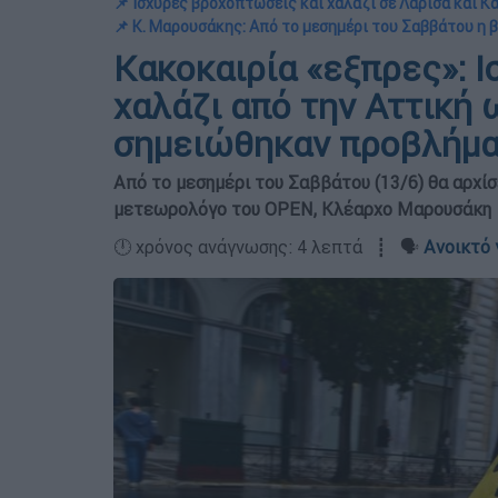
📌 Ισχυρές βροχοπτώσεις και χαλάζι σε Λάρισα και Κ
📌 Κ. Μαρουσάκης: Από το μεσημέρι του Σαββάτου η 
Κακοκαιρία «εξπρες»: Ι
χαλάζι από την Αττική 
σημειώθηκαν προβλήμ
Από το μεσημέρι του Σαββάτου (13/6) θα αρχίσ
μετεωρολόγο του OPEN, Κλέαρχο Μαρουσάκη
🕛 χρόνος ανάγνωσης: 4 λεπτά ┋ 🗣️
Ανοικτό 