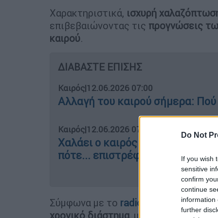
Χαρακτηριστικά,
ισχυρή χαλαζόπτωσ
επιβεβαιώνοντας τις
προγνώσεις τ
καιρού
.
ΔΙΑΒΑΣΤΕ ΕΠΙΣΗΣ
Καιρός
|
12.06.2026 07:00
Αλλαγή του καιρού σήμερα: Πού 
Καιρός
|
12.06.2026 07:30
Do Not Pr
Χαλάει ο καιρός τις επόμενες ώ
πότε... επιστρέφει το καλοκαί
If you wish 
sensitive in
confirm you
continue se
information 
Σύμφωνα με το
radiothiva.gr
, τα φαιν
further disc
χρονικό διάστημα
, με δυνατή βροχή,