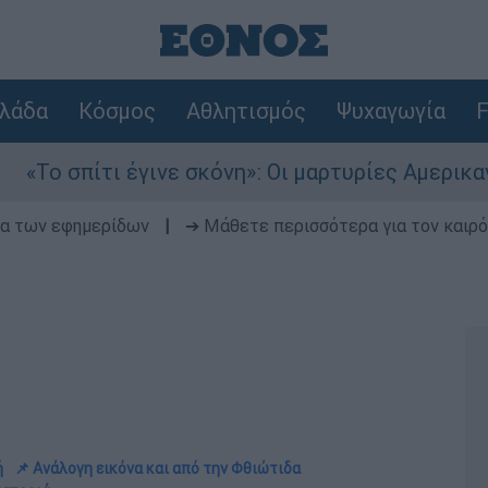
λάδα
Κόσμος
Αθλητισμός
Ψυχαγωγία
F
ινε σκόνη»: Οι μαρτυρίες Αμερικανών που έχασα
δα των εφημερίδων
|
➔ Μάθετε περισσότερα για τον καιρό
ή
📌 Ανάλογη εικόνα και από την Φθιώτιδα