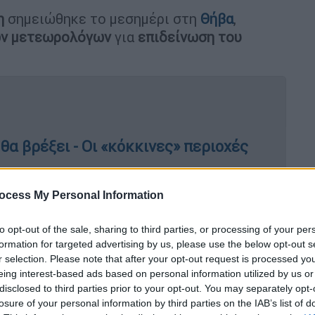
η
σημειώθηκε το μεσημέρι στη
Θήβα
,
ων μετεωρολόγων
για
επιδείνωση του
θα βρέξει - Οι «κόκκινες» περιοχές
ocess My Personal Information
ρες: Πότε έρχονται καταιγίδες και
ρι - Πρόγνωση Μαρουσάκη
to opt-out of the sale, sharing to third parties, or processing of your per
formation for targeted advertising by us, please use the below opt-out s
r selection. Please note that after your opt-out request is processed y
eing interest-based ads based on personal information utilized by us or
disclosed to third parties prior to your opt-out. You may separately opt-
όμενα
εκδηλώθηκαν μέσα σε σύντομο
losure of your personal information by third parties on the IAB’s list of
 έντονη κεραυνική δραστηριότητα και χαλάζι.