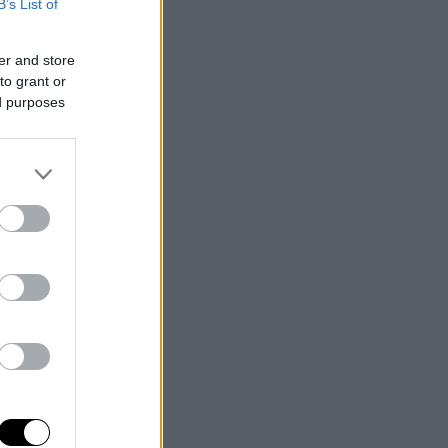
B’s List of
er and store
to grant or
ed purposes