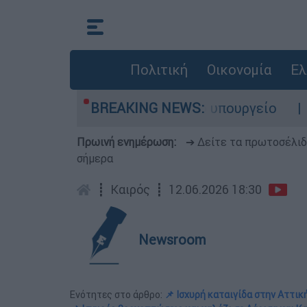
Πολιτική
Οικονομία
Ελ
 Λύση αναζητά το υπουργείο
BREAKING NEWS:
«Το σπίτι έγ
Πρωινή ενημέρωση:
➔ Δείτε τα πρωτοσέλι
σήμερα
┋
Καιρός
┋
12.06.2026 18:30
Newsroom
Ενότητες στο άρθρο:
📌 Ισχυρή καταιγίδα στην Αττικ