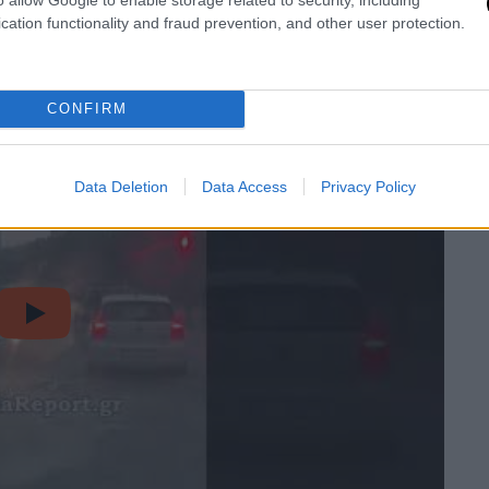
λλώδεις ανέμους
που προκάλεσαν
μεγάλες
cation functionality and fraud prevention, and other user protection.
ορία σε επαρχιακούς δρόμους.
CONFIRM
Data Deletion
Data Access
Privacy Policy
video