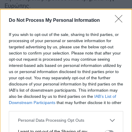
Ευρώπης.
Do Not Process My Personal Information
ΔΙΑΒΑΣΤΕ ΕΠΙΣΗΣ
If you wish to opt-out of the sale, sharing to third parties, or
Ελλάδα
|
06.07.2026 22:51
processing of your personal or sensitive information for
«Δώσε 40 ευρώ μη σου δώσω
targeted advertising by us, please use the below opt-out
κλωτσιές»: Οργή με τον οδηγό ταξί
section to confirm your selection. Please note that after your
που απειλεί 17χρονους για διπλό
opt-out request is processed you may continue seeing
interest-based ads based on personal information utilized by
κόμιστρο
us or personal information disclosed to third parties prior to
your opt-out. You may separately opt-out of the further
disclosure of your personal information by third parties on the
IAB’s list of downstream participants. This information may
Σήμερα, Τρίτη, στη χώρα μας θα κυριαρχήσει
also be disclosed by us to third parties on the
IAB’s List of
η ηλιοφάνεια, ενώ μπορεί τα μελτέμια να
Downstream Participants
that may further disclose it to other
third parties.
επιμένουν, ωστόσο η έντασή τους
περιορίζεται προς το κεντρικό, ανατολικό
Please note that this website/app uses one or more Google
Personal Data Processing Opt Outs
και νότιο Αιγαίο.
Θα κυμαίνεται μεταξύ 5 και
services and may gather and store information including but
not limited to your visit or usage behaviour. You may click to
I want to opt-out of the Sharing of my