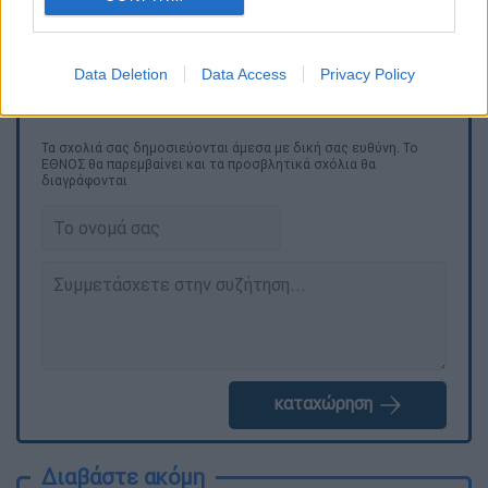
ιδιαίτερο. Η θερμοκρασία θα φτάσει τους 34
βαθμούς.
Data Deletion
Data Access
Privacy Policy
Τα σχολιά σας δημοσιεύονται άμεσα με δική σας ευθύνη. Το
ΕΘΝΟΣ θα παρεμβαίνει και τα προσβλητικά σχόλια θα
διαγράφονται
καταχώρηση
Διαβάστε ακόμη