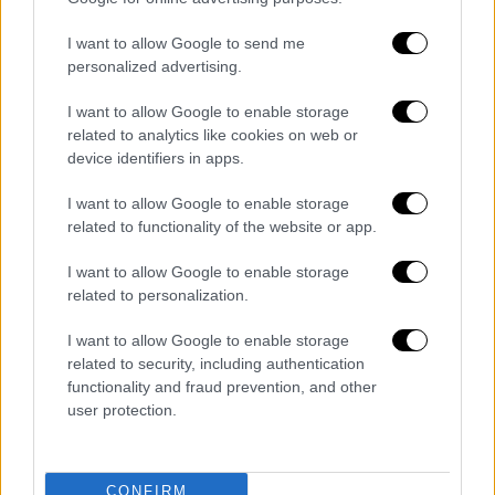
I want to allow Google to send me
video
personalized advertising.
I want to allow Google to enable storage
related to analytics like cookies on web or
device identifiers in apps.
I want to allow Google to enable storage
Ο καιρός σε Αττική και Θεσσαλονίκη
related to functionality of the website or app.
Πολύ καλές καιρικές συνθήκες θα
I want to allow Google to enable storage
related to personalization.
επικρατήσουν σήμερα στην Αττική
και προς
το μεσημέρι θα δούμε να καταγράφονται οι
I want to allow Google to enable storage
υψηλότερες θερμοκρασίες, με τον
related to security, including authentication
υδράργυρο να φτάνει τους 34 βαθμούς.
functionality and fraud prevention, and other
user protection.
Ήπιες θα είναι οι καιρικές συνθήκες και στη
Θεσσαλονίκη
αν και το απόγευμα θα δούμε
κάποια σύννεφα αστάθειας, όχι όμως κάτι το
CONFIRM