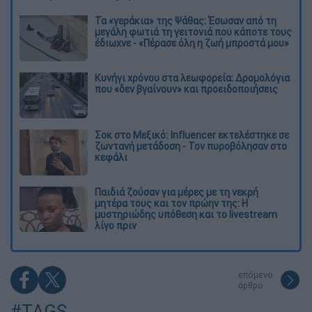
Τα «γεράκια» της Ψάθας: Έσωσαν από τη
μεγάλη φωτιά τη γειτονιά που κάποτε τους
έδιωχνε - «Πέρασε όλη η ζωή μπροστά μου»
Κυνήγι χρόνου στα λεωφορεία: Δρομολόγια
που «δεν βγαίνουν» και προειδοποιήσεις
Σοκ στο Μεξικό: Influencer εκτελέστηκε σε
ζωντανή μετάδοση - Τον πυροβόλησαν στο
κεφάλι
Παιδιά ζούσαν για μέρες με τη νεκρή
μητέρα τους και τον πρώην της: Η
μυστηριώδης υπόθεση και το livestream
λίγο πριν
επόμενο
άρθρο
#TAGS