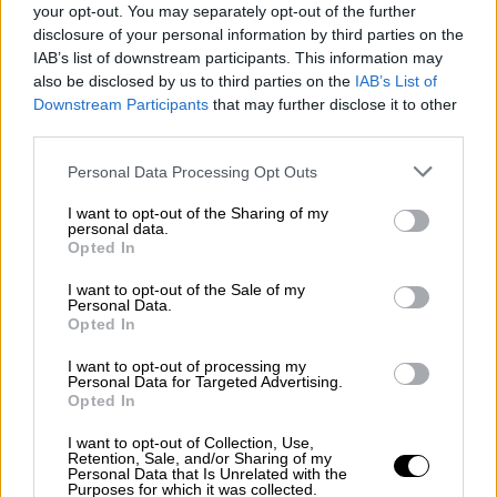
your opt-out. You may separately opt-out of the further
Το ΙΚΑ θα καταβάλλει τις συντάξεις:
disclosure of your personal information by third parties on the
IAB’s list of downstream participants. This information may
Την Τρίτη 22 Φεβρουαρίου (για τους
also be disclosed by us to third parties on the
IAB’s List of
συνταξιούχους που το ΑΜΚΑ τους λήγει
Downstream Participants
that may further disclose it to other
third parties.
σε 1, 3, 5, 7, 9)
Την Τετάρτη 23 Φεβρουαρίου (για τους
Please note that this website/app uses one or more Google
Personal Data Processing Opt Outs
συνταξιούχους που το ΑΜΚΑ τους λήγει
services and may gather and store information including but
not limited to your visit or usage behaviour. You may click to
I want to opt-out of the Sharing of my
σε 0, 2, 4, 6, 8)
personal data.
grant or deny consent to Google and its third-party tags to
Opted In
use your data for below specified purposes in below Google
Ο ΟΑΕΕ θα καταβάλλει τις συντάξεις την
consent section.
I want to opt-out of the Sale of my
Πέμπτη 24 Φεβρουαρίου 2022
Personal Data.
Opted In
Ο ΟΓΑ θα καταβάλλει τις συντάξεις την
Πέμπτη 24 Φεβρουαρίου 2022
I want to opt-out of processing my
Personal Data for Targeted Advertising.
Opted In
Το ΕΤΑΑ (μη Μισθωτών) θα καταβάλλει τις
συντάξεις την Πέμπτη 24 Φεβρουαρίου 2022
I want to opt-out of Collection, Use,
Retention, Sale, and/or Sharing of my
Personal Data that Is Unrelated with the
Το Δημόσιο θα καταβάλλει τις συντάξεις την
Purposes for which it was collected.