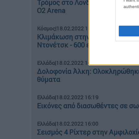
Τρόμος στο Λονδίνο από την αν
authenti
Ο2 Arena
Κόσμος
|
18.02.2022 16:43
Κλιμάκωση στην Ουκρανία: Επι
Ντονέτσκ - 600 εκρήξεις την Π
Ελλάδα
|
18.02.2022 16:30
Δολοφονία Άλκη: Ολοκληρώθηκε
θύματα
Ελλάδα
|
18.02.2022 16:19
Εικόνες από διασωθέντες σε σωσ
Ελλάδα
|
18.02.2022 16:00
Σεισμός 4 Ρίχτερ στην Αμφιλοχί