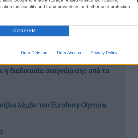
εμοθύελλα - Κατέρρευσε η οροφή του
cation functionality and fraud prevention, and other user protection.
CONFIRM
χείρηση εκκένωσης αμάχων από
αρασκευή
Data Deletion
Data Access
Privacy Policy
 η διαδικασία αναγνώρισης από τα
ίβια λέμβο του Euroferry Olympia
α