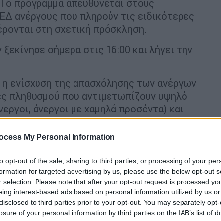
. Το πρόγραμμα απευθύνεται στους
Δ ανέργους που πληρούν τις ειδικότερες
ρονται στη σχετική πρόσκληση.
ξεκίνησε σήμερα στις 16:00 και λήγει την
ι η ενίσχυση της απασχόλησης των ανέργων
ες πληθυσμού που αντιμετωπίζουν υψηλό
εργοι, άνεργοι με χαμηλά προσόντα) και
άση σε «προστατευμένο περιβάλλον»,
ά εργασίας και να αποφύγουν την
ocess My Personal Information
ικανότητα απασχόλησής τους.
to opt-out of the sale, sharing to third parties, or processing of your per
την αναβάθμιση των γνώσεων και
formation for targeted advertising by us, please use the below opt-out s
μμετέχοντες να ενισχύονται κατά την
r selection. Please note that after your opt-out request is processed y
 εργασίας, αλλά και η παροχή ποιοτικότερων
eing interest-based ads based on personal information utilized by us or
disclosed to third parties prior to your opt-out. You may separately opt-
 στους Δήμους και τις Περιφέρειες προς
losure of your personal information by third parties on the IAB’s list of