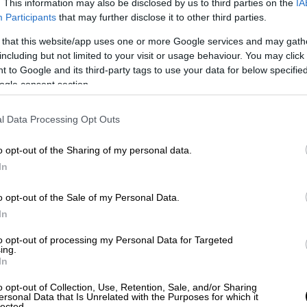
. This information may also be disclosed by us to third parties on the
IA
Participants
that may further disclose it to other third parties.
 κατανομή
 that this website/app uses one or more Google services and may gath
including but not limited to your visit or usage behaviour. You may click 
σίας αφορά στην απασχόληση συνολικά
 to Google and its third-party tags to use your data for below specifi
 στα μητρώα ανέργων του ΟΑΕΔ, σε
ogle consent section.
ες Διοικήσεις, Κέντρα Κοινωνικής
ωνα με την ακόλουθη
κατανομή
:
l Data Processing Opt Outs
ια την κατανομή ελήφθησαν υπόψη οι
o opt-out of the Sharing of my personal data.
ου επλήγησαν από τις καταστροφικές
In
αιριού)
%)
o opt-out of the Sale of my Personal Data.
θέσεις (1,4 %)
In
 %)
to opt-out of processing my Personal Data for Targeted
ing.
ό 188,6 εκατ. ευρώ, χρηματοδοτείται από
In
και από πόρους του ΟΑΕΔ με 56,6 εκατ.
o opt-out of Collection, Use, Retention, Sale, and/or Sharing
ασχόληση των εγγεγραμμένων στο μητρώο
ersonal Data that Is Unrelated with the Purposes for which it
lected.