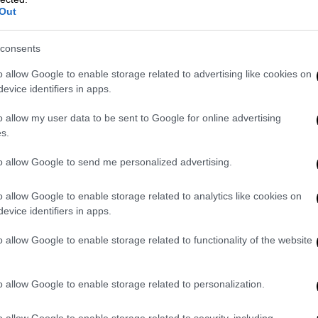
ους, Περιφέρειες, ΚΚΠΠ κλπ. και β) την
Out
ατάρτισης έως 150 ωρών σε 11
υ θα οδηγήσει σε πιστοποίηση των
consents
κτηθούν, συνιστώντας μια ολοκληρωμένη
o allow Google to enable storage related to advertising like cookies on
 οποία θα βοηθήσει στην εργασιακή ένταξη
evice identifiers in apps.
o allow my user data to be sent to Google for online advertising
φερομένους γίνεται μέσω της Ενιαίας
s.
 (
https://www.gov.gr/ipiresies/ergasia-kai-
to allow Google to send me personalized advertising.
s/programmata-koinophelous-kharaktera
).
ρονική αίτηση και στον διαδικτυακό τόπο
o allow Google to enable storage related to analytics like cookies on
ώντας το σχετικό πεδίο καταχώρισης
evice identifiers in apps.
o allow Google to enable storage related to functionality of the website
o allow Google to enable storage related to personalization.
o allow Google to enable storage related to security, including