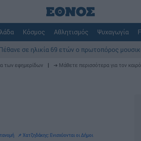
λάδα
Κόσμος
Αθλητισμός
Ψυχαγωγία
F
κία 69 ετών ο πρωτοπόρος μουσικός παραγωγός, 
δα των εφημερίδων
|
➔ Μάθετε περισσότερα για τον καιρό
ατανομή
📌 Χατζηδάκης: Ενισχύονται οι Δήμοι