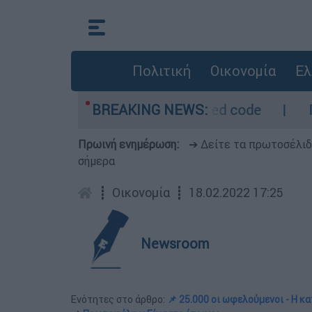
Πολιτική
Οικονομία
Ελ
 - Οι περιοχές σε red code
BREAKING NEWS:
Πέθανε σε ηλι
Πρωινή ενημέρωση:
➔ Δείτε τα πρωτοσέλι
σήμερα
┋
Οικονομία
┋
18.02.2022 17:25
Newsroom
Ενότητες στο άρθρο:
📌 25.000 οι ωφελούμενοι - Η κ