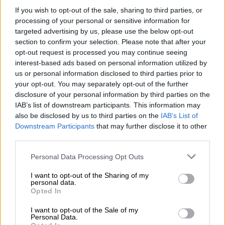
καθώς θα ληφθεί υπόψη και ο
If you wish to opt-out of the sale, sharing to third parties, or
processing of your personal or sensitive information for
δημοσιονομικός χώρος που υπάρχει.
targeted advertising by us, please use the below opt-out
section to confirm your selection. Please note that after your
«Η ακρίβεια είναι παγκόσμιο φαινόμενο και
opt-out request is processed you may continue seeing
μην έχετε καμία αμφιβολία ότι θα υποστούμε
interest-based ads based on personal information utilized by
και εμείς στην Ελλάδα συνέπειες. Και θα
us or personal information disclosed to third parties prior to
πρέπει να είμαστε έτοιμοι να περιορίσουμε
your opt-out. You may separately opt-out of the further
disclosure of your personal information by third parties on the
τις
αρνητικές τους επιπτώσεις
»
IAB’s list of downstream participants. This information may
υπογράμμισε στη συνέντευξη του ο
also be disclosed by us to third parties on the
IAB’s List of
πρωθυπουργός, για να προσθέσει πως θα
Downstream Participants
that may further disclose it to other
ενισχυθούν νοικοκυριά και επιχειρήσεις. Τα
third parties.
μέτρα στήριξης στο ενεργειακό πεδίο
Please note that this website/app uses one or more Google
Personal Data Processing Opt Outs
παρατείνονται, ενώ η κυβέρνηση εστιάζει
services and may gather and store information including but
στην ανάγκη να υπάρξει μια ευρωπαϊκή
not limited to your visit or usage behaviour. You may click to
I want to opt-out of the Sharing of my
personal data.
grant or deny consent to Google and its third-party tags to
γραμμή άμυνας απέναντι στις αυξήσεις των
Opted In
use your data for below specified purposes in below Google
τιμών της ενέργειας.
consent section.
I want to opt-out of the Sale of my
Personal Data.
Από εκεί και πέρα βαρύτητα δίνεται σε δύο