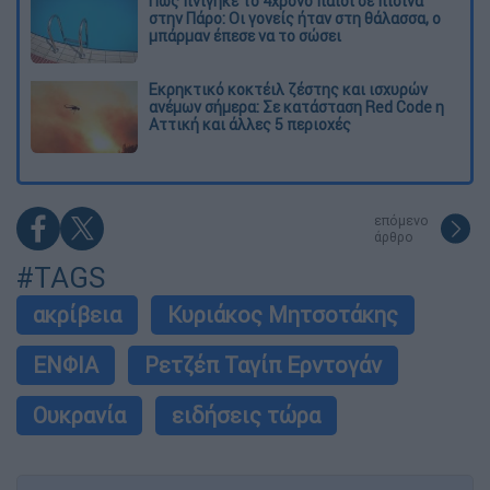
Πώς πνίγηκε το 4χρονο παιδί σε πισίνα
στην Πάρο: Οι γονείς ήταν στη θάλασσα, ο
μπάρμαν έπεσε να το σώσει
Εκρηκτικό κοκτέιλ ζέστης και ισχυρών
ανέμων σήμερα: Σε κατάσταση Red Code η
Αττική και άλλες 5 περιοχές
επόμενο
άρθρο
#TAGS
ακρίβεια
Κυριάκος Μητσοτάκης
ΕΝΦΙΑ
Ρετζέπ Ταγίπ Ερντογάν
Ουκρανία
ειδήσεις τώρα