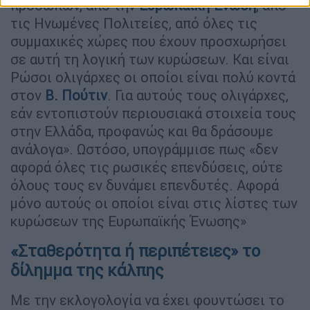
προσώπων, από την
Ευρωπαϊκή Ένωση
, από
τις Ηνωμένες Πολιτείες, από όλες τις
συμμαχικές χώρες που έχουν προσχωρήσει
σε αυτή τη λογική των κυρώσεων. Και είναι
Ρώσοι ολιγάρχες οι οποίοι είναι πολύ κοντά
στον
Β. Πούτιν
. Για αυτούς τους ολιγάρχες,
εάν εντοπιστούν περιουσιακά στοιχεία τους
στην Ελλάδα, προφανώς και θα δράσουμε
ανάλογα». Ωστόσο, υπογράμμισε πως «δεν
αφορά όλες τις ρωσικές επενδύσεις, ούτε
όλους τους εν δυνάμει επενδυτές. Αφορά
μόνο αυτούς οι οποίοι είναι στις λίστες των
κυρώσεων της Ευρωπαϊκής Ένωσης»
«Σταθερότητα ή περιπέτειες» το
δίλημμα της κάλπης
Με την εκλογολογία να έχει φουντώσει το