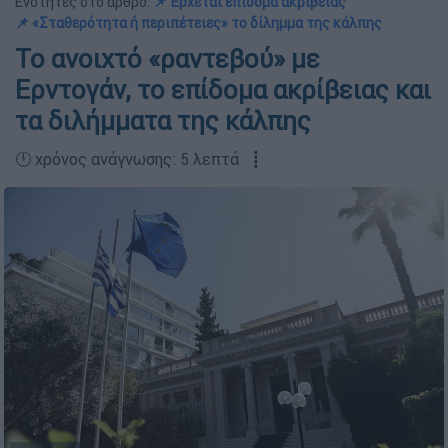
Ενότητες στο άρθρο:
📌 Έρχεται επίδομα ακρίβειας
📌 «Σταθερότητα ή περιπέτειες» το δίλημμα της κάλπης
Το ανοιχτό «ραντεβού» με
Ερντογάν, το επίδομα ακρίβειας και
τα διλήμματα της κάλπης
🕛 χρόνος ανάγνωσης: 5 λεπτά ┋