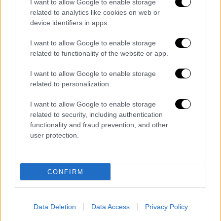
πεδίο
. Μεταξύ άλλων εκπονείται
I want to allow Google to enable storage
related to analytics like cookies on web or
συγκεκριμένο σχέδιο με στόχο φτηνότερη
device identifiers in apps.
στέγη, κυρίως για τους νέους.
I want to allow Google to enable storage
Παράλληλα αισιοδοξία υπάρχει για την
related to functionality of the website or app.
πορεία τις τουρισμού, καθώς αυτό που
τονίζεται είναι πως γίνονται κρατήσεις
I want to allow Google to enable storage
related to personalization.
νωρίτερα από άλλες εποχές. Όσον αφορά
στις απώλειες που θα υπάρξουν από τη
I want to allow Google to enable storage
ρωσική αγορά ο
πρωθυπουργός
ανέφερε πως
related to security, including authentication
μιλάμε για 500.000 επισκέπτες σε ένα
functionality and fraud prevention, and other
user protection.
σύνολο 25 ή και 30 εκατομμυρίων (ανάλογα
με πόσους τουρίστες θα έχουμε φέτος) και
προσέθεσε «είναι απολύτως απορροφήσιμο
CONFIRM
από την ελληνική αγορά».
Τέλος, ο πρωθυπουργός -απαντώντας σε
Data Deletion
Data Access
Privacy Policy
σχετική ερώτηση- σημείωσε «υπάρχει λίστα