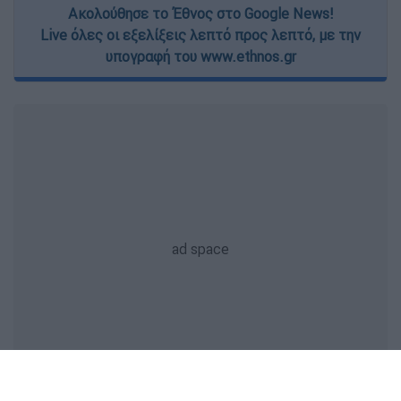
Ακολούθησε το Έθνος στο Google News!
Live όλες οι εξελίξεις λεπτό προς λεπτό, με την
υπογραφή του www.ethnos.gr