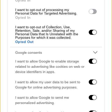
Opted In
θέματα πρώτης γραμμής : σε μια «σημαντική
I want to opt-out of processing my
αύξηση του
κατώτατου μισθού
» το Μάιο και
Personal Data for Targeted Advertising.
Opted In
στην περαιτέρω μείωση των φόρων. Όσον
αφορά στον κατώτατο μισθό - που
I want to opt-out of Collection, Use,
Retention, Sale, and/or Sharing of my
διαμορφώνεται στα
663 ευρώ
- η τελική
Personal Data that Is Unrelated with the
αύξηση θα αποφασιστεί ανάλογα και με τις
Purposes for which it was collected.
Opted Out
αντοχές της ελληνικής οικονομίας. Στο
πεδίο των φόρων σε αυτή τη χρονική
Google consents
συγκυρία η κυβέρνηση «ποντάρει» στον
I want to allow Google to enable storage
ΕΝΦΙΑ
, κάνοντας λόγο για μειώσεις που
related to advertising like cookies on web or
αφορούν στο 80% των ελληνικών
device identifiers in apps.
νοικοκυριών.
I want to allow my user data to be sent to
Από εκεί και πέρα αναζητούνται και
Google for online advertising purposes.
πρόσθετα μέτρα στήριξης, τα οποία θα
I want to allow Google to send me
«κλειδώσουν» το επόμενο διάστημα ανάλογα
personalized advertising.
με τα μηνύματα από το
δημοσιονομικό