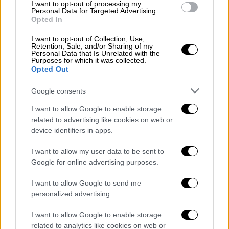
I want to opt-out of processing my
Personal Data for Targeted Advertising.
Opted In
I want to opt-out of Collection, Use,
Retention, Sale, and/or Sharing of my
Personal Data that Is Unrelated with the
Πίνακας - Κλίμακες Επιδότησης
Purposes for which it was collected.
Opted Out
45% εκτιμώμενος Μ.Ο. Επιδότησης
Google consents
προγράμματος
I want to allow Google to enable storage
Χρήσιμες πληροφορίες
related to advertising like cookies on web or
device identifiers in apps.
Τα ποσά ξεκινούν από 135 ευρώ και θα
φθάνουν τα 710 ευρώ
I want to allow my user data to be sent to
Όσοι δεν επιλεγούν λόγω κριτηρίων, θα
Google for online advertising purposes.
παραμείνουν επιλαχόντες
I want to allow Google to send me
Θα επιδοτηθούν από 30% έως 50% τα
personalized advertising.
νοικοκυριά με εισοδηματικά κριτήρια
I want to allow Google to enable storage
Η αντικατάσταση αφορά έως δύο
related to analytics like cookies on web or