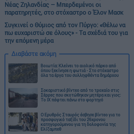
Νέας Ζηλανδίας – Μπερδεμένοι οι
παρατηρητές, στο στόχαστρο ο Έλον Μασκ
Συγκινεί ο Θύμιος από τον Πύργο: «Θέλω να
πω ευχαριστώ σε όλους» - Τα σχέδιά του για
την επόμενη μέρα
Διαβάστε ακόμη
Βοιωτία: Κλείνει το αιολικό πάρκο από
όπου ξεκίνησε η φωτιά - Στο στόχαστρο
όλα τα έργα του συλληφθέντα δημάρχου
Σοκαριστικό βίντεο από το τροχαίο στις
Σέρρες που σκοτώθηκαν μητέρα και γιος:
Το ΙΧ πέφτει πάνω στο φορτηγό
Ο Ερυθρός Σταυρός έσβησε βίντεο για το
προσφυγικό ταξίδι του 26χρονου
κατηγορούμενου για τη δολοφονία της
Ελίζαμπεθ