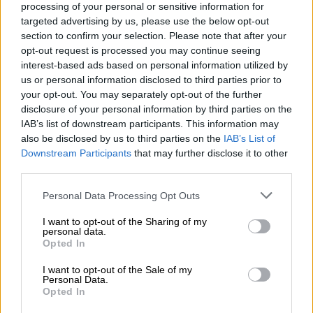
Καταψύκτες,
επιλέξιμες δαπάνες ως οι
processing of your personal or sensitive information for
πλέον ενεργοβόρες συσκευές στα
targeted advertising by us, please use the below opt-out
section to confirm your selection. Please note that after your
νοικοκυριά και έως 3 συσκευές
opt-out request is processed you may continue seeing
interest-based ads based on personal information utilized by
4 κριτήρια αξιολόγησης:
us or personal information disclosed to third parties prior to
your opt-out. You may separately opt-out of the further
Εισόδημα 36 μόρια
disclosure of your personal information by third parties on the
ΑΜΕΑ 20 μόρια
IAB’s list of downstream participants. This information may
Μονογονεϊκές οικογένειες 20 μόρια
also be disclosed by us to third parties on the
IAB’s List of
Προστατευόμενα Μέλη 6 μόρια ανά
Downstream Participants
that may further disclose it to other
third parties.
άτομο με ανώτατο όριο τα 4 άτομα
(σύνολο 24)
Please note that this website/app uses one or more Google
Personal Data Processing Opt Outs
services and may gather and store information including but
4 κλίμακες Επιδότησης
not limited to your visit or usage behaviour. You may click to
I want to opt-out of the Sharing of my
personal data.
grant or deny consent to Google and its third-party tags to
Opted In
Με βάση το ετήσιο ατομικό εισόδημα ανά
use your data for below specified purposes in below Google
μέλος οικογένειας
consent section.
I want to opt-out of the Sale of my
Personal Data.
Opted In