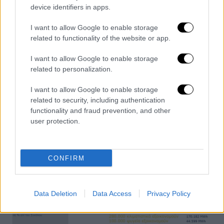
κλιματιστικά, και ένα ψυγείο ή
device identifiers in apps.
καταψύκτη
Η πλατφόρμα θα κλείσει στις 5 Ιουλίου
I want to allow Google to enable storage
related to functionality of the website or app.
Οι αγορές ηλεκτρικών συσκευών
μπορούν να γίνουν έως 16 Σεπτεμβρίου
I want to allow Google to enable storage
Οι ωφελούμενοι δεν θα λάβουν χρήματα
related to personalization.
στα χέρια τους, αλλά ψηφιακό κουπόνι
I want to allow Google to enable storage
Κάθε ωφελούμενος μπορεί να λάβει έως
related to security, including authentication
τρία κουπόνια
functionality and fraud prevention, and other
Το πρόγραμμα αγορά μόνο νοικοκυριά
user protection.
και όχι επιχειρήσεις
Γιατί Αντικατάσταση και Ανακύκλωση
CONFIRM
Ενεργοβόρων Ηλεκτρικών Συσκευών;
Data Deletion
Data Access
Privacy Policy