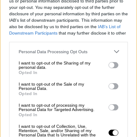
us or personal information disclosed to third parties prior to
πόρτες των γειτόνων μας για να βγουν και
your opt-out. You may separately opt-out of the further
αυτοί έξω.
Ήμασταν περίπου πέντε, στην
disclosure of your personal information by third parties on the
κοινή βεράντα των σπιτιών μας και
IAB’s list of downstream participants. This information may
also be disclosed by us to third parties on the
IAB’s List of
κοιτούσαμε ψηλά», σημείωσε.
Downstream Participants
that may further disclose it to other
third parties.
Στα μέσα κοινωνικής δικτύωσης της χώρας
ομάδες αστροπαρατήρησης και
Please note that this website/app uses one or more Google
Personal Data Processing Opt Outs
ερασιτεχνικής αστρονομίας
γέμισαν
services and may gather and store information including but
not limited to your visit or usage behaviour. You may click to
I want to opt-out of the Sharing of my
δημοσιεύσεις ανθρώπων που θέλησαν να
personal data.
grant or deny consent to Google and its third-party tags to
μοιραστούν τις δικές τους φωτογραφίες
Opted In
use your data for below specified purposes in below Google
αλλά και θεωρίες συνωμοσίας σχετικά με το
consent section.
I want to opt-out of the Sale of my
φαινόμενο, το οποίο ήταν ορατό στο
Personal Data.
Opted In
μεγαλύτερο μέρος του νότιου κομματιού της
χώρας. Από UFO μέχρι επίθεση με πυραύλους
I want to opt-out of processing my
Personal Data for Targeted Advertising.
και φωτεινά διαφημιστικά, οι θεωρίες ήταν
Opted In
άφθονες. «Προμήνυμα από την τροχιακή μας
I want to opt-out of Collection, Use,
μαύρη τρύπα», ανέφερε κάποιος ενώ ένας
Retention, Sale, and/or Sharing of my
Personal Data that Is Unrelated with the
άλλος έγραψε «πάλι οι εξωγήινοι».