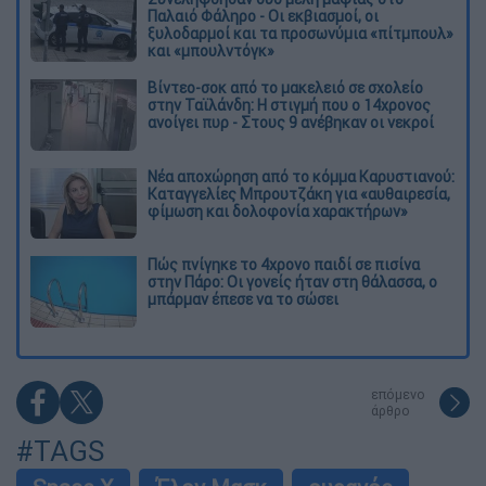
Παλαιό Φάληρο - Οι εκβιασμοί, οι
ξυλοδαρμοί και τα προσωνύμια «πίτμπουλ»
και «μπουλντόγκ»
Βίντεο-σοκ από το μακελειό σε σχολείο
στην Ταϊλάνδη: Η στιγμή που ο 14χρονος
ανοίγει πυρ - Στους 9 ανέβηκαν οι νεκροί
Νέα αποχώρηση από το κόμμα Καρυστιανού:
Καταγγελίες Μπρουτζάκη για «αυθαιρεσία,
φίμωση και δολοφονία χαρακτήρων»
Πώς πνίγηκε το 4χρονο παιδί σε πισίνα
στην Πάρο: Οι γονείς ήταν στη θάλασσα, ο
μπάρμαν έπεσε να το σώσει
επόμενο
άρθρο
#TAGS