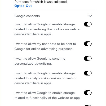
Purposes for which it was collected.
Opted Out
Για όλα φταίει ο Έλον Μασκ;
Google consents
Σύμφωνα με τον φυσικό στο Πανεπιστήμιο
I want to allow Google to enable storage
του Όκλαντ, Richard Easther, πιθανότατα η
related to advertising like cookies on web or
πραγματικότητα ήταν λίγο πιο πεζή. Όπως
device identifiers in apps.
σημείωσε ο ίδιος, το φαινόμενο ήταν
I want to allow my user data to be sent to
«παράξενο αλλά εύκολα εξηγήσιμο». Όπως
Google for online advertising purposes.
υποστήριξε ο ίδιος, τέτοιου είδους
I want to allow Google to send me
σχηματισμοί εμφανίζονται κάποιες φορές,
personalized advertising.
όταν ένας πύραυλος μεταφέρει έναν
δορυφόρο σε τροχιά. «Όταν το προωθητικό
I want to allow Google to enable storage
εκτοξεύεται από το πίσω μέρος, έχουμε
related to analytics like cookies on web or
device identifiers in apps.
ουσιαστικά νερό και διοξείδιο του άνθρακα -
αυτό σχηματίζει για λίγο ένα σύννεφο στο
I want to allow Google to enable storage
διάστημα που φωτίζεται από τον ήλιο»,
related to functionality of the website or app.
σημείωσε και συμπλήρωσε ότι «η γεωμετρία