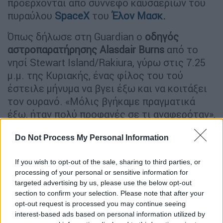
προέρχονται από σύννεφο καυσαερίων του
πυραύλου
SpaceX
του
Έλον Μασκ.
Όπως δήλωσε στη Guardian ο
οδηγός
αστροπαρατήρησης Alasdair Burns
από το
νησί Stewart Island/Rakiura, γύρω στις 7.25
μ.μ. της Κυριακής, ένας φίλος του τού
έστειλε μήνυμα να βγει έξω και να κοιτάξει
τον ουρανό. «Μόλις βγήκαμε πραγματικά
έξω, ήταν πολύ προφανές σε τι αναφερόταν»,
ανέφερε ο Burns ο οποίος, μες στο σκοτάδι,
Do Not Process My Personal Information
διέκρινε μία τεράστια, μπλε σπείρα φωτός.
«Φαινόταν σαν ένας τεράστιος σπειροειδής
If you wish to opt-out of the sale, sharing to third parties, or
γαλαξίας, που απλά κρεμόταν εκεί στον
processing of your personal or sensitive information for
ουρανό και σιγά-σιγά παρασύρθηκε», είπε και
targeted advertising by us, please use the below opt-out
πρόσθεσε ότι ήταν μία αίσθηση «αρκετά
section to confirm your selection. Please note that after your
απόκοσμη». Ο ίδιος αποτύπωσε τις εικόνες
opt-out request is processed you may continue seeing
interest-based ads based on personal information utilized by
στο κινητό του. «
Άμεσα χτυπήσαμε τις