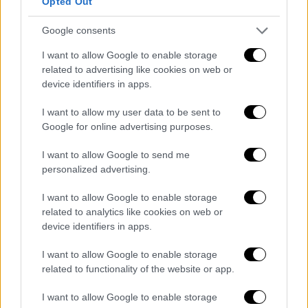
Opted Out
τέκνων σας).
Google consents
Μετά την συναίνεση σας, εμφανίζεται
φόρμα που αναφέρει κάποια προσωπικά
I want to allow Google to enable storage
στοιχεία σας. Επιλέξτε για ποιο ΚΟΤ
related to advertising like cookies on web or
device identifiers in apps.
θέλετε να κάνετε αίτηση.
Απαραίτητη είναι η συμπλήρωση αριθμού
I want to allow my user data to be sent to
παροχής ηλεκτρικής ενέργειας. Επίσης,
Google for online advertising purposes.
απαιτείται το e-mail και ένας αριθμός
I want to allow Google to send me
κινητού τηλεφώνου που θα
personalized advertising.
χρησιμοποιηθούν για αποστολή τυχόν
ειδοποιήσεων.
I want to allow Google to enable storage
Για αιτήσεις ΚΟΤ-Α απαιτείται να έχετε
related to analytics like cookies on web or
device identifiers in apps.
εγκεκριμένη αίτηση ΚΕΑ. Δεν ισχύει
πλέον η απαίτηση επικαιροποιημένης
I want to allow Google to enable storage
αίτησης ΚΕΑ το τελευταίο δίμηνο. Αρκεί
related to functionality of the website or app.
να υπάρχει ενεργή εγκεκριμένη αίτηση.
I want to allow Google to enable storage
Για ΚΟΤ-Α δεν απαιτείται η συγκατάθεση