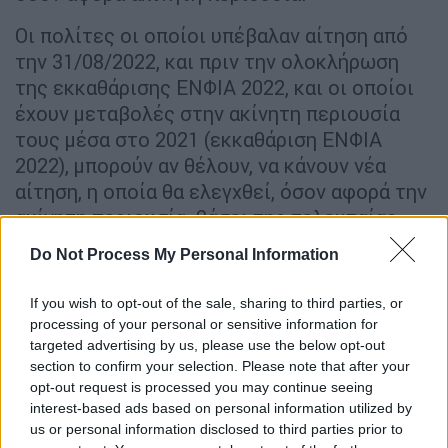
Οι πολίτες οι οποίοι υπέβαλαν αίτηση από
την 31/08/2022, και πριν την ολοκλήρωση
της εκκαθάρισης ΕΝΦΙΑ 2022, και οι οποίοι
έχουν μεταβολές στην ακίνητη περιουσία
τους μέσα στο 2021 (εκκαθάριση ΕΝΦΙΑ
2022), μπορούν αν θέλουν, να κάνουν νέα
αίτηση, η οποία θα ελεγχθεί, όσον αφορά την
ακίνητη περιουσία, βάσει της τελευταίας
εκκαθάρισης ΕΝΦΙΑ (2022).
Do Not Process My Personal Information
Υπενθυμίζεται ότι:
If you wish to opt-out of the sale, sharing to third parties, or
Οι πολίτες μπορούν να υποβάλουν αίτηση
processing of your personal or sensitive information for
targeted advertising by us, please use the below opt-out
οποιαδήποτε στιγμή επιθυμούν εντός του
section to confirm your selection. Please note that after your
έτους (αφού πρώτα ακυρώσουν ήδη
opt-out request is processed you may continue seeing
υπάρχουσα υποβληθείσα αίτηση).
interest-based ads based on personal information utilized by
us or personal information disclosed to third parties prior to
Με την παρέλευση διμήνου από τη λήξη της