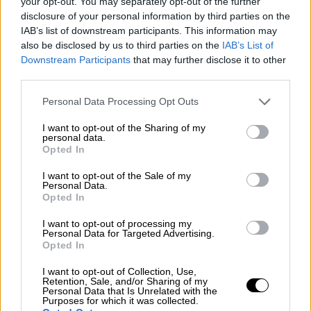
your opt-out. You may separately opt-out of the further
διορίας υποβολής φορολογικών δηλώσεων
disclosure of your personal information by third parties on the
IAB’s list of downstream participants. This information may
(από 31/08/2022 έως και 31/10/2022), όσοι
also be disclosed by us to third parties on the
IAB’s List of
από τους εν ενεργεία δικαιούχους δεν έχουν
Downstream Participants
that may further disclose it to other
υποβάλλει νέα αίτηση, θα απενταχθούν
third parties.
αυτόματα από το ΚΟΤ.
Please note that this website/app uses one or more Google
Personal Data Processing Opt Outs
services and may gather and store information including but
Κοινωνικό τιμολόγιο: Τα 6 βήματα για
not limited to your visit or usage behaviour. You may click to
I want to opt-out of the Sharing of my
τους δικαιούχους
personal data.
grant or deny consent to Google and its third-party tags to
Opted In
use your data for below specified purposes in below Google
Οι καταναλωτές μπορούν να διαπιστώσουν
consent section.
I want to opt-out of the Sale of my
με έξι βήματα εάν είναι δικαιούχοι ΚΟΤ:
Personal Data.
Opted In
Με την είσοδό σας στο σύστημα θα σας
I want to opt-out of processing my
Personal Data for Targeted Advertising.
ζητηθεί να επιβεβαιώσετε τον ΑΜΚΑ
Opted In
σας και να συναινέσετε στην
επεξεργασία των στοιχείων που
I want to opt-out of Collection, Use,
Retention, Sale, and/or Sharing of my
απαιτούνται (τα δικά σας, του/της
Personal Data that Is Unrelated with the
Purposes for which it was collected.
συζύγου και των προστατευόμενων