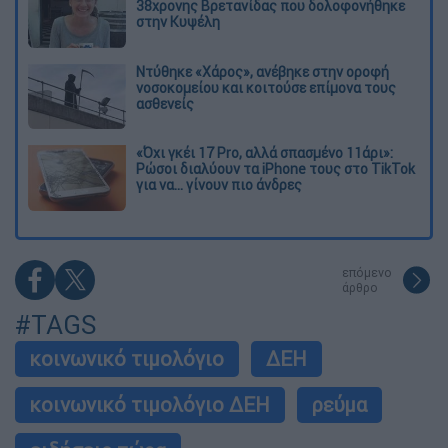
38χρονης Βρετανίδας που δολοφονήθηκε
στην Κυψέλη
Ντύθηκε «Χάρος», ανέβηκε στην οροφή
νοσοκομείου και κοιτούσε επίμονα τους
ασθενείς
«Όχι γκέι 17 Pro, αλλά σπασμένο 11άρι»:
Ρώσοι διαλύουν τα iPhone τους στο TikTok
για να... γίνουν πιο άνδρες
επόμενο
άρθρο
#TAGS
κοινωνικό τιμολόγιο
ΔΕΗ
κοινωνικό τιμολόγιο ΔΕΗ
ρεύμα