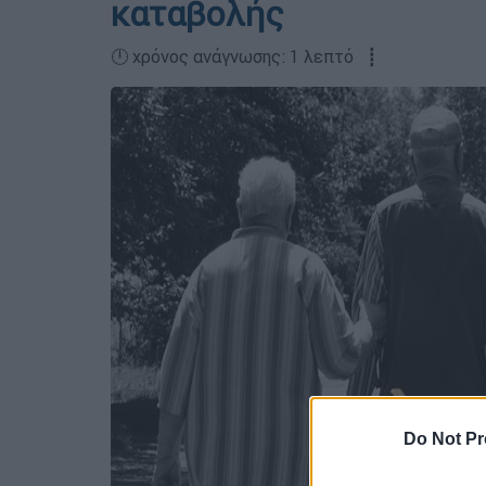
καταβολής
🕛 χρόνος ανάγνωσης: 1 λεπτό ┋
Do Not Pr