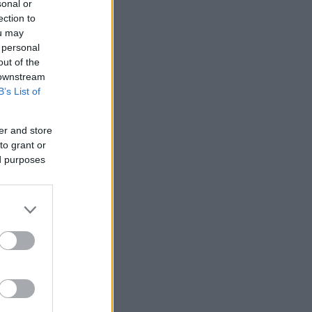
sonal or
ection to
ou may
 personal
out of the
 downstream
B’s List of
er and store
to grant or
ed purposes