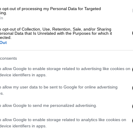
ΤΑΠ-ΜΜΕ και ΔΕΗ.
θα καταβληθούν οι κύριες και οι
to opt-out of processing my Personal Data for Targeted
ing.
ταξιούχων που προέρχονται από τους τέως
In
ντασσόμενα (ΤΣΕΑΠΓΣΟ,ΤΣΠ-ΗΣΑΠ), ΟΤΕ και
o opt-out of Collection, Use, Retention, Sale, and/or Sharing
ι σε 1, 3, 5, 7, 9.
ersonal Data that Is Unrelated with the Purposes for which it
lected.
α καταβληθούν οι κύριες και οι
Out
ταξιούχων που προέρχονται από τους τέως
ντασσόμενα (ΤΣΕΑΠΓΣΟ,ΤΣΠ-ΗΣΑΠ), ΟΤΕ και
consents
ι σε 0, 2, 4, 6, 8.
o allow Google to enable storage related to advertising like cookies on
evice identifiers in apps.
o allow my user data to be sent to Google for online advertising
s.
to allow Google to send me personalized advertising.
o allow Google to enable storage related to analytics like cookies on
evice identifiers in apps.