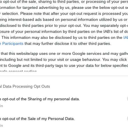
to opt-out of the sale, sharing to third parties, or processing of your per
formation for targeted advertising by us, please use the below opt-out s
r selection. Please note that after your opt-out request is processed y
eing interest-based ads based on personal information utilized by us or
disclosed to third parties prior to your opt-out. You may separately opt-
losure of your personal information by third parties on the IAB’s list of
. This information may also be disclosed by us to third parties on the
IA
Participants
that may further disclose it to other third parties.
 το ΕΘΝΟΣ στη Google
 that this website/app uses one or more Google services and may gath
including but not limited to your visit or usage behaviour. You may click 
 to Google and its third-party tags to use your data for below specifi
 και των επικουρικών
συντάξεων
μηνός
ogle consent section.
ΚΑ
.
μογής του μέτρου της ταυτόχρονης
l Data Processing Opt Outs
ουρικών συντάξεων,
το πρόγραμμα
o opt-out of the Sharing of my personal data.
In
καταβληθούν οι κύριες και οι επικουρικές
o opt-out of the Sale of my Personal Data.
υ προέρχονται από τους τέως φορείς:
In