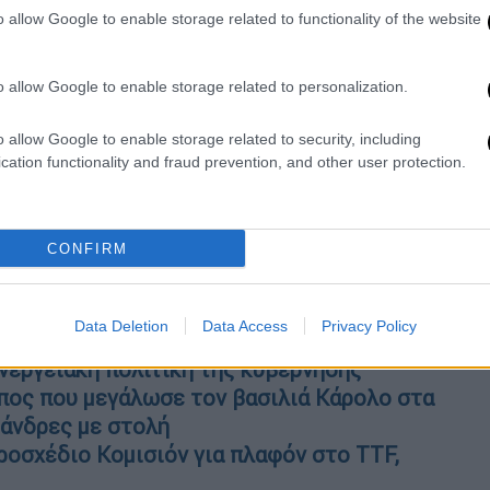
video
o allow Google to enable storage related to functionality of the website
o allow Google to enable storage related to personalization.
o allow Google to enable storage related to security, including
cation functionality and fraud prevention, and other user protection.
CONFIRM
ς ευρωπαϊκής πρότασης για την ενέργεια
Data Deletion
Data Access
Privacy Policy
βέρνησης
ενεργειακή πολιτική της κυβέρνησης
ος που μεγάλωσε τον βασιλιά Κάρολο στα
 άνδρες με στολή
ροσχέδιο Κομισιόν για πλαφόν στο TTF,