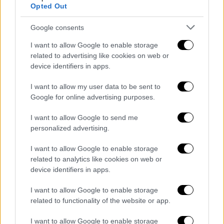
Opted Out
Google consents
I want to allow Google to enable storage
Στην αγορά τα ξύλα πωλούνται γύρω στα
150
related to advertising like cookies on web or
με 170
ευρώ
ανά κυβικό μέτρο, όπως
device identifiers in apps.
αναφέρει ο κ. Κασκαλίδης. «Ταλαιπωρούν
I want to allow my user data to be sent to
τον κόσμο και βάζουν διαφορετικές τιμές
Google for online advertising purposes.
σε κάθε είδος ξύλου», προσθέτει.
I want to allow Google to send me
Έπειτα, γνωστοποιεί πως η τιμή στη δική
personalized advertising.
του επιχείρηση ανέρχεται σε
125 ευρώ
ανά
I want to allow Google to enable storage
κυβικό μέτρο και η
παράδοση
γίνεται εντός
related to analytics like cookies on web or
δύο με τρεις ημέρες.
device identifiers in apps.
ΟΛΕΣ ΟΙ ΕΙΔΗΣΕΙΣ
I want to allow Google to enable storage
related to functionality of the website or app.
Κιβωτός του Κόσμου: «Ο πατήρ
Αντώνιος ήταν 8 ώρες κλεισμένος
I want to allow Google to enable storage