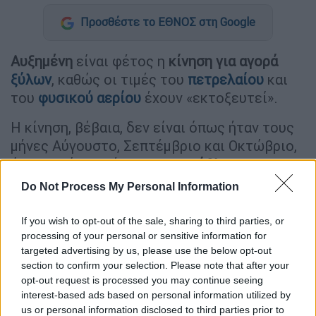
Προσθέστε το ΕΘΝΟΣ στη Google
Αυξημένη
είναι φέτος η
κίνηση για αγορά
ξύλων
, καθώς οι τιμές του
πετρελαίου
και
του
φυσικού αερίου
έχουν «εκτοξευτεί».
Η κίνηση, βέβαια, δεν είναι όπως ήταν τους
μήνες Αύγουστο, Σεπτέμβριο και Οκτώβριο,
όπου ο κόσμος έτρεχε
πανικόβλητος
με τον
φόβο μήπως ανέβουν οι τιμές, όπως
Do Not Process My Personal Information
περιγράφει έμπορος ξύλων στο OPEN.
If you wish to opt-out of the sale, sharing to third parties, or
processing of your personal or sensitive information for
ΔΙΑΒΑΣΤΕ ΕΠΙΣΗΣ
targeted advertising by us, please use the below opt-out
section to confirm your selection. Please note that after your
Οικονομία
|
28.11.2022 09:00
opt-out request is processed you may continue seeing
Πώς θα κάνετε αίτηση για το επίδομα
interest-based ads based on personal information utilized by
θέρμανσης - Τα 21 SOS για τα βήματα
us or personal information disclosed to third parties prior to