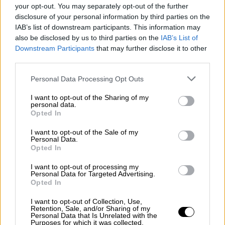
your opt-out. You may separately opt-out of the further
- Tι ισχύει για τις πολυκατοικίες
disclosure of your personal information by third parties on the
IAB’s list of downstream participants. This information may
also be disclosed by us to third parties on the
IAB’s List of
Downstream Participants
that may further disclose it to other
Σύμφωνα με τον ίδιο,
υπάρχουν ελλείψεις
third parties.
διότι μικροεπιχειρήσεις έβαλαν τις ίδιες
Please note that this website/app uses one or more Google
Personal Data Processing Opt Outs
ποσότητες με άλλες χρονιές. Ωστόσο,
services and may gather and store information including but
«κάποιοι άλλοι φρόντισαν για πολύ
not limited to your visit or usage behaviour. You may click to
I want to opt-out of the Sharing of my
personal data.
μεγαλύτερες ποσότητες».
grant or deny consent to Google and its third-party tags to
Opted In
use your data for below specified purposes in below Google
Ξύλα για τζάκι: Οι τιμές
consent section.
I want to opt-out of the Sale of my
Personal Data.
Opted In
I want to opt-out of processing my
Personal Data for Targeted Advertising.
Opted In
I want to opt-out of Collection, Use,
Retention, Sale, and/or Sharing of my
video
Personal Data that Is Unrelated with the
Purposes for which it was collected.