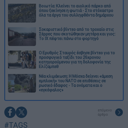
Βοιωτία: Κλείνει το αιολικό πάρκο από
όπου ξεκίνησε η φωτιά - Στο στόχαστρο
όλα τα έργα του συλληφθέντα δημάρχου
Σοκαριστικό βίντεο από το τροχαίο στις
Σέρρες που σκοτώθηκαν μητέρα και γιος:
Το ΙΧ πέφτει πάνω στο φορτηγό
Ο Ερυθρός Σταυρός έσβησε βίντεο για το
προσφυγικό ταξίδι του 26χρονου
κατηγορούμενου για τη δολοφονία της
Ελίζαμπεθ
Νέα κλιμάκωση: Η Μόσχα δείχνει «άμεση
εμπλοκή» του ΝΑΤΟ σε επιθέσεις σε
ρωσικό έδαφος - Τα ονόματα και ο
«εγκέφαλος»
επόμενο
άρθρο
#TAGS