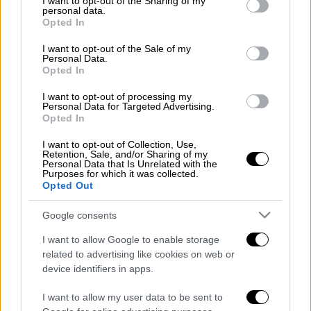
not limited to your visit or usage behaviour. You may click to
I want to opt-out of the Sharing of my
Επειτα από 26 χρόνια λειτουργίας των
personal data.
grant or deny consent to Google and its third-party tags to
Opted In
συστημάτων
taxis
και taxisnet η
ΑΑΔΕ
use your data for below specified purposes in below Google
προχωρά σε ολικό λίφτινγκ των
consent section.
I want to opt-out of the Sale of my
Personal Data.
πληροφοριακών συστημάτων
.
Opted In
Διαβάστε περισσότερα στο
imerisia.gr
I want to opt-out of processing my
Personal Data for Targeted Advertising.
Opted In
Διαβάστε ακόμη
I want to opt-out of Collection, Use,
Δημιούργησαν με AI νέους ιούς μέσα σε
Retention, Sale, and/or Sharing of my
λίγες ώρες - Γιατί προβληματίζονται οι
Personal Data that Is Unrelated with the
επιστήμονες
Purposes for which it was collected.
Opted Out
Σαν το τρομακτικό It: 15χρονο ντυμένος
Google consents
κλόουν μαχαίρωσε μέχρι θανάτου
ηλικιωμένο - Τον κατέγραψε κάμερα
I want to allow Google to enable storage
related to advertising like cookies on web or
«Πόλεμος» για τους χρόνους των
device identifiers in apps.
δρομολογίων: Τα σωματεία απαντούν στις
καταγγελίες, οι παρατάξεις περνούν στην
αντεπίθεση
I want to allow my user data to be sent to