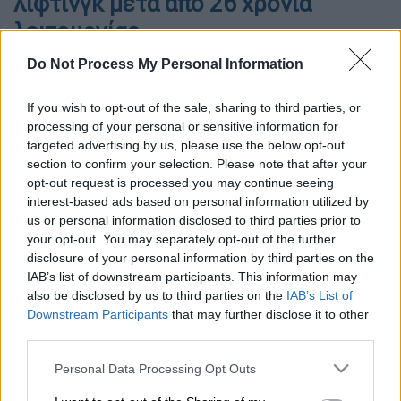
λίφτινγκ μετά από 26 χρόνια
λειτουργίας
Do Not Process My Personal Information
If you wish to opt-out of the sale, sharing to third parties, or
processing of your personal or sensitive information for
targeted advertising by us, please use the below opt-out
section to confirm your selection. Please note that after your
opt-out request is processed you may continue seeing
interest-based ads based on personal information utilized by
us or personal information disclosed to third parties prior to
your opt-out. You may separately opt-out of the further
disclosure of your personal information by third parties on the
IAB’s list of downstream participants. This information may
also be disclosed by us to third parties on the
IAB’s List of
Taxisnet/EUROKINISSI/ΤΑΤΙΑΝΑ ΜΠΟΛΑΡΗ
Downstream Participants
that may further disclose it to other
third parties.
Προσθέστε το ΕΘΝΟΣ στη Google
Please note that this website/app uses one or more Google
Personal Data Processing Opt Outs
services and may gather and store information including but