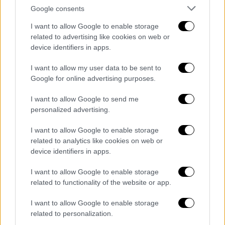
παροχή Κρατικής Ενίσχυσης ύψους 120 εκ.
Google consents
ευρώ ως αποζημίωση μέρους των αμέσων
I want to allow Google to enable storage
συναρτώμενων με την πανδημία Covid-19
related to advertising like cookies on web or
ζημιών του 2020.
device identifiers in apps.
Σε αυτό το πλαίσιο με δήλωσή του ο
I want to allow my user data to be sent to
πρόεδρος του Διοικητικού Συμβουλίου της
Google for online advertising purposes.
εταιρίας,
Ευτύχης Βασιλάκης
κάνει πρόταση
I want to allow Google to send me
εξαγοράς των δικαιωμάτων από το Ελληνικό
personalized advertising.
Δημόσιο έναντι 85,4 εκατομμυρίων ευρώ στη
I want to allow Google to enable storage
Γενική Συνέλευση της Aegean που θα
related to analytics like cookies on web or
διεξαχθεί το προσεχές διάστημα
device identifiers in apps.
υπογραμμίζοντας ότι
η AEGEAN διαθέτει και
τη ρευστότητα και τα κεφάλαια για την
I want to allow Google to enable storage
related to functionality of the website or app.
εξαγορά τους, ενώ με αυτό τον τρόπο
κλείνει, και το τελευταίο σκέλος του
I want to allow Google to enable storage
ιδιαίτερα επώδυνου κύκλου της πανδημίας,
related to personalization.
από την οποία, πάντως, η εταιρία βγαίνει πιο