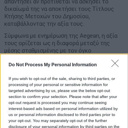
απαντήσει αν προτίθεται να ασκήσει το
δικαίωμά της να αποκτήσει τους Τίτλους
Κτήσης Μετοχών του Δημοσίου,
καταβάλλοντας την αξία τους.
Σύμφωνα με ενημέρωση της Aegean, η αξία
τους ορίζεται ως η διαφορά μεταξύ της
μέσης σταθμισμένης με τον όγκο
συναλλαγών τιμής της μετοχής της κατά τις
60 ημέρες διαπραγμάτευσης που
Do Not Process My Personal Information
προηγούνται της ημερομηνίας
If you wish to opt-out of the sale, sharing to third parties, or
γνωστοποίησης της δήλωσης πρόθεσης και
processing of your personal or sensitive information for
της τιμής άσκησης. Η μέση σταθμισμένη τιμή
targeted advertising by us, please use the below opt-out
των 60 ημερών διαπραγμάτευσης προ της
section to confirm your selection. Please note that after your
3/11/2023 υπολογίζεται σε περίπου 11,43
opt-out request is processed you may continue seeing
ευρώ ανά μετοχή. «Συνεπώς, εφόσον η
interest-based ads based on personal information utilized by
us or personal information disclosed to third parties prior to
εταιρία επιλέξει να αγοράσει τους Τίτλους
your opt-out. You may separately opt-out of the further
Κτήσης θα πρέπει να καταβάλει στην
disclosure of your personal information by third parties on the