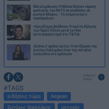
Νέα κλιμάκωση: Η Μόσχα δείχνει «άμεση
εμπλοκή» του ΝΑΤΟ σε επιθέσεις σε
ρωσικό έδαφος - Τα ονόματα και ο
«εγκέφαλος»
«Χρειάζομαι βοήθεια»: Η πρώτη δήλωση
του Πέρεζ Χίλτον μετά τον live
αυτοτραυματισμό στο TikTok
«Εσένα σ’ αρέσει αυτό;»: Η αντίδραση της
Ιουλίας Καλλιμάνη όταν της πέταξαν
λουλούδια στο πρόσωπο
επόμενο
άρθρο
#TAGS
ειδήσεις τώρα
Aegean
Ευτύχης Βασιλάκης
μετοχές