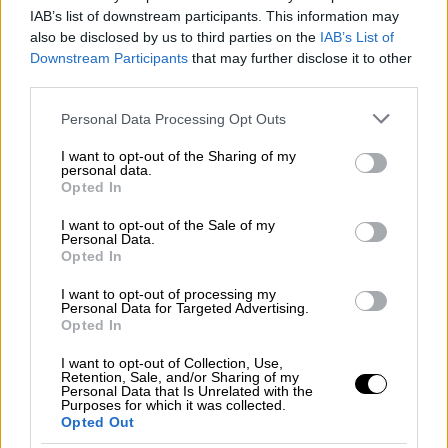
Ελληνική Δημοκρατία τη διαφορά, ήτοι 8,23
IAB’s list of downstream participants. This information may
ευρώ ανά Τίτλο Κτήσης, ήτοι 85,4 εκ. ευρώ
also be disclosed by us to third parties on the
IAB’s List of
Downstream Participants
that may further disclose it to other
για το σύνολο των 10.369.217 Τίτλων
third parties.
Κτήσης».
Please note that this website/app uses one or more Google
Personal Data Processing Opt Outs
Στο πλαίσιο αυτό
το Διοικητικό Συμβούλιο
services and may gather and store information including but
της Aegean θα προβεί στο αμέσως προσεχές
not limited to your visit or usage behaviour. You may click to
I want to opt-out of the Sharing of my
personal data.
grant or deny consent to Google and its third-party tags to
διάστημα στις απαραίτητες ενέργειες και
Opted In
use your data for below specified purposes in below Google
στη σύγκληση Έκτακτης Γενικής Συνέλευσης
consent section.
I want to opt-out of the Sale of my
των μετόχων,
προκειμένου να λάβει τις
Personal Data.
Opted In
αναγκαίες αποφάσεις και να ολοκληρώσει
την υλοποίησή τους εντός των προθεσμιών
I want to opt-out of processing my
Personal Data for Targeted Advertising.
που προβλέπεται από τους όρους των
Opted In
Τίτλων Κτήσης με σκοπό όλα να
I want to opt-out of Collection, Use,
ολοκληρωθούν εντός του τρέχοντος έτους.
Retention, Sale, and/or Sharing of my
Personal Data that Is Unrelated with the
Purposes for which it was collected.
Υπενθυμίζεται ότι η Ευρωπαϊκή Επιτροπή
Opted Out
ενέκρινε στις 23 Δεκεμβρίου 2020 την