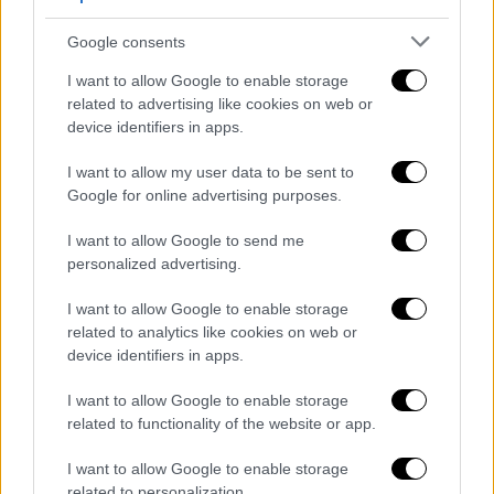
αναπηρίας από 67% και άνω
κατά την
υποβολή της αιτήσεως, καθώς και για
Google consents
κληρωθέντες δικαιούχους με τέκνα ΑμεΑ με
I want to allow Google to enable storage
ισχύουσα απόφαση συνολικού ποσοστού
related to advertising like cookies on web or
αναπηρίας από 67% και άνω κατά την
device identifiers in apps.
υποβολή της αιτήσεως, σύμφωνα με την
περιγραφόμενη στο Άρθρο 5 διαδικασία.
I want to allow my user data to be sent to
Google for online advertising purposes.
Σημειώνεται ότι η επίκληση της ιδιότητας
ΑμεΑ είναι
δυνατή άπαξ, είτε από το
I want to allow Google to send me
αιτούμενο πρόσωπο ΑμεΑ είτε από
personalized advertising.
αιτούμενο με τέκνο ΑμεΑ, που πληρούν τις
I want to allow Google to enable storage
οριζόμενες από το άρθρο 2 προϋποθέσεις
.
related to analytics like cookies on web or
device identifiers in apps.
Σε περίπτωση δικαιούχου που πληροί
τις προϋποθέσεις περισσότερων της
I want to allow Google to enable storage
μίας εκ των ως άνω κατηγοριών, η
related to functionality of the website or app.
αίτηση κατατάσσεται στην κατηγορία με
I want to allow Google to enable storage
το μέγιστο ποσό επιδότησης.
related to personalization.