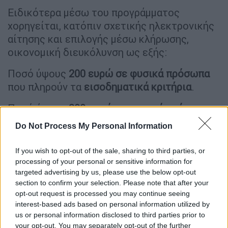
Ειδικότερα μέσω του προγράμματος
χορηγείται, κατόπιν σχετικής ηλεκτρονικής
αίτησης και επιλογής μέσω κλήρωσης,
οικονομική διευκόλυνση ως εξής:
Ποσό ύψους
200 ευρώ σε φυσικά πρόσωπα
που πληρούν τα
εισοδηματικά κριτήρια
.
Ποσό ύψους
300 ευρώ σε φυσικά πρόσωπα
:
Do Not Process My Personal Information
άγαμα ή σε κατάσταση χηρείας με
προστατευόμενα τέκνα, βάσει
If you wish to opt-out of the sale, sharing to third parties, or
τελευταίας εκκαθαρισμένης κατά την
processing of your personal or sensitive information for
υποβολή της αίτησης Δήλωσης
targeted advertising by us, please use the below opt-out
Φορολογίας Εισοδήματος Φυσικών
section to confirm your selection. Please note that after your
Προσώπων 2022,
opt-out request is processed you may continue seeing
interest-based ads based on personal information utilized by
έγγαμα ή μέρη συμφώνου συμβίωσης με
us or personal information disclosed to third parties prior to
τρία προστατευόμενα τέκνα και άνω,
your opt-out. You may separately opt-out of the further