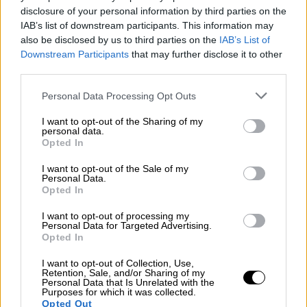
βάσει τελευταίας εκκαθαρισμένης κατά
disclosure of your personal information by third parties on the
την υποβολή της αίτησης κοινής ή
IAB’s list of downstream participants. This information may
also be disclosed by us to third parties on the
IAB’s List of
χωριστής Δήλωσης Φορολογίας
Downstream Participants
that may further disclose it to other
Εισοδήματος Φυσικών Προσώπων 2022.
third parties.
Σημειώνεται ότι η επίκληση της ύπαρξης
Please note that this website/app uses one or more Google
Personal Data Processing Opt Outs
του ανωτέρω αριθμού τέκνων για τη λήψη
services and may gather and store information including but
not limited to your visit or usage behaviour. You may click to
I want to opt-out of the Sharing of my
της επαυξη
μένης ενίσχυσης είναι δυνατή
personal data.
grant or deny consent to Google and its third-party tags to
άπαξ.
Opted In
use your data for below specified purposes in below Google
consent section.
I want to opt-out of the Sale of my
Συνταξιούχους όλων των Ταμείων
με
Personal Data.
οριστική απόφαση απονομής σύνταξης
Opted In
λόγω γήρατος έως 31.12.2022, που
I want to opt-out of processing my
πληρούν τις οριζόμενες από το άρθρο 2
Personal Data for Targeted Advertising.
Opted In
προϋποθέσεις.
I want to opt-out of Collection, Use,
Ποσό ύψους
400 ευρώ, ειδικώς για ΑμεΑ
, με
Retention, Sale, and/or Sharing of my
Personal Data that Is Unrelated with the
ισχύουσα απόφαση συνολικού ποσοστού
Purposes for which it was collected.
Opted Out