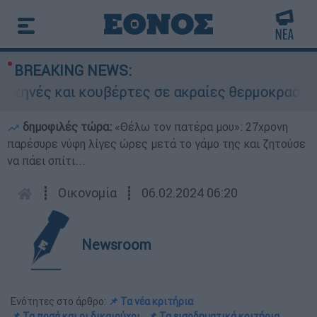
BREAKING NEWS:
ές και κουβέρτες σε ακραίες θερμοκρασίες»: Σε
δημοφιλές τώρα:
«Θέλω τον πατέρα μου»: 27χρονη
παρέσυρε νύφη λίγες ώρες μετά το γάμο της και ζητούσε
να πάει σπίτι...
┋
Οικονομία
┋
06.02.2024 06:20
Newsroom
Ενότητες στο άρθρο:
📌 Τα νέα κριτήρια
📌 Τα ποσά και οι δικαιούχοι
📌 Τα εισοδηματικά κριτήρια