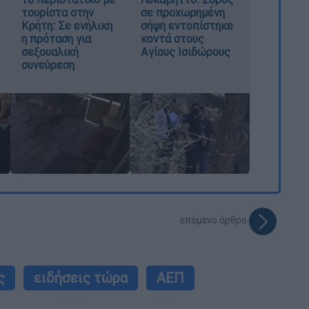
τουρίστα στην
σε προχωρημένη
Κρήτη: Σε ενήλικη
σήψη εντοπίστηκε
η πρόταση για
κοντά στους
σεξουαλική
Αγίους Ισιδώρους
συνεύρεση
επόμενο άρθρο
ς
ειδήσεις τώρα
ΑΕΠ