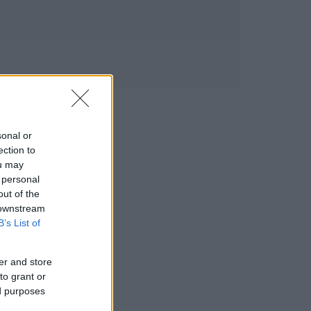
sonal or
ection to
ou may
 personal
out of the
 downstream
B’s List of
er and store
to grant or
ed purposes