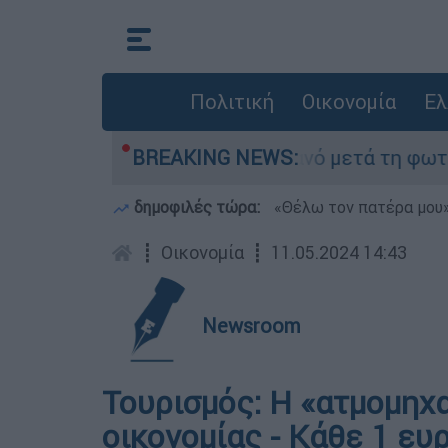
Πολιτική
Οικονομία
Ελ
ε τίποτα» στο Πόρτο Γερμανό μετά τη φωτιά - Α
BREAKING NEWS:
δημοφιλές τώρα:
«Θέλω τον πατέρα μου»:
┋
Οικονομία
┋
11.05.2024 14:43
Newsroom
Τουρισμός: Η «ατμομηχ
οικονομίας - Κάθε 1 ευ