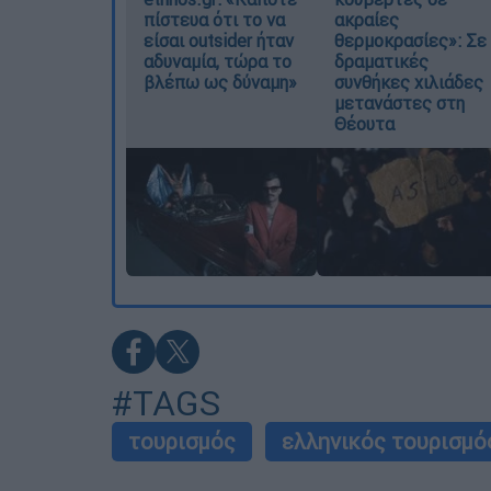
πίστευα ότι το να
ακραίες
είσαι outsider ήταν
θερμοκρασίες»: Σε
αδυναμία, τώρα το
δραματικές
βλέπω ως δύναμη»
συνθήκες χιλιάδες
μετανάστες στη
Θέουτα
#TAGS
τουρισμός
ελληνικός τουρισμό