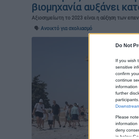
βιομηχανία αυξάνει κατ
Αξιοσημείωτη το 2023 είναι η αύξηση των επεν
🗣️
Ανοικτό για σχολιασμό
Do Not Pr
If you wish 
sensitive in
confirm you
continue se
information 
further disc
participants
Downstream 
Please note
information 
deny consent
in below Go