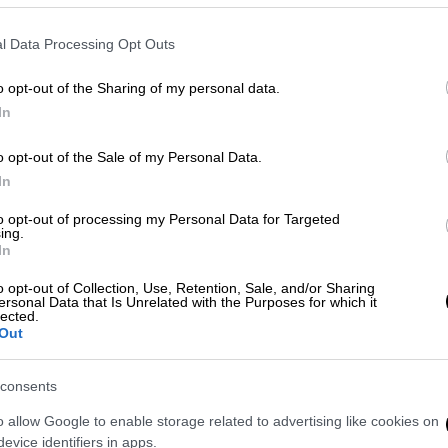
l Data Processing Opt Outs
o opt-out of the Sharing of my personal data.
In
o opt-out of the Sale of my Personal Data.
In
 το ΕΘΝΟΣ στη Google
to opt-out of processing my Personal Data for Targeted
ing.
In
νομίας
έχει εξελιχθεί η τουριστική
o opt-out of Collection, Use, Retention, Sale, and/or Sharing
ταία χρόνια, με τον πολλαπλασιαστή που
ersonal Data that Is Unrelated with the Purposes for which it
lected.
σμού
στο ΑΕΠ να καταγράφει μια
κορυφαία
Out
τυπώνεται στην τελευταία μελέτη του
ών Τουριστικών Επιχειρήσεων
(ΙΝΣΕΤΕ) με
consents
 ελληνική οικονομία το 2023".
o allow Google to enable storage related to advertising like cookies on
evice identifiers in apps.
gr