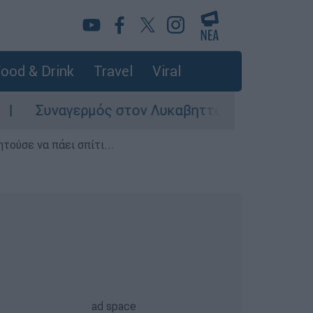
ood & Drink
Travel
Viral
Συναγερμός στον Λυκαβηττό: Σορός σε προχωρη
τούσε να πάει σπίτι...