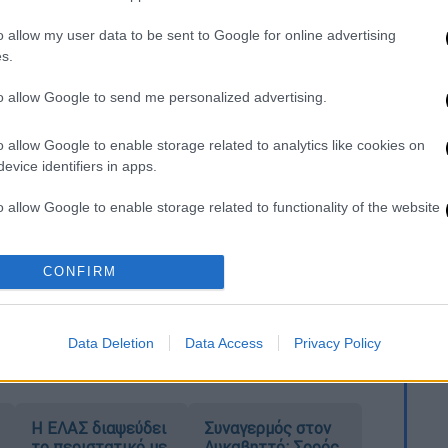
o allow my user data to be sent to Google for online advertising
s.
. Το ΕΘΝΟΣ θα παρεμβαίνει και τα προσβλητικά σχόλια θα
to allow Google to send me personalized advertising.
o allow Google to enable storage related to analytics like cookies on
evice identifiers in apps.
o allow Google to enable storage related to functionality of the website
o allow Google to enable storage related to personalization.
CONFIRM
καταχώρηση
o allow Google to enable storage related to security, including
cation functionality and fraud prevention, and other user protection.
Data Deletion
Data Access
Privacy Policy
Η ΕΛΑΣ διαψεύδει
Συναγερμός στον
το περιστατικό με
Λυκαβηττό: Σορός