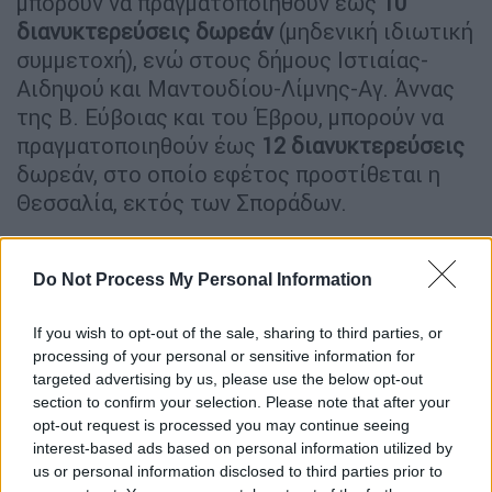
μπορούν να πραγματοποιηθούν έως
10
διανυκτερεύσεις
δωρεάν
(μηδενική ιδιωτική
συμμετοχή), ενώ στους δήμους Ιστιαίας-
Αιδηψού και Μαντουδίου-Λίμνης-Αγ. Άννας
της Β. Εύβοιας και του Έβρου, μπορούν να
πραγματοποιηθούν έως
12 διανυκτερεύσεις
δωρεάν, στο οποίο εφέτος προστίθεται η
Θεσσαλία, εκτός των Σποράδων.
Οι τιμές επιδότησης παραμένουν αυξημένες
κατά 20% για τον μήνα αιχμής Αύγουστο
, με
Do Not Process My Personal Information
αντίστοιχη επιδότηση κατά 20% και για τις
περιόδους των
Χριστουγέννων
(από
If you wish to opt-out of the sale, sharing to third parties, or
processing of your personal or sensitive information for
15/12/2024 έως 14/01/2025) και του
Πάσχα
targeted advertising by us, please use the below opt-out
(από 11/04/2025 έως 27/04/2025). Η
section to confirm your selection. Please note that after your
αυξημένη επιδότηση ισχύει για όλο τον
opt-out request is processed you may continue seeing
χρόνο για τα καταλύματα της Β. Εύβοιας, του
interest-based ads based on personal information utilized by
us or personal information disclosed to third parties prior to
Έβρου και της Θεσσαλίας, εκτός των