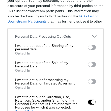
your opt-out. You may separately opt-out of the further
Σποράδων.
disclosure of your personal information by third parties on the
IAB’s list of downstream participants. This information may
Επιδοτούνται και τα ακτοπλοϊκά
also be disclosed by us to third parties on the
IAB’s List of
Downstream Participants
that may further disclose it to other
Εκτός από τη διαμονή σε τουριστικά
third parties.
καταλύματα,
επιδοτούνται και
ακτοπλοϊκά
Please note that this website/app uses one or more Google
εισιτήρια
.
Personal Data Processing Opt Outs
services and may gather and store information including but
not limited to your visit or usage behaviour. You may click to
I want to opt-out of the Sharing of my
Η συμμετοχή των δικαιούχων
ανέρχεται σε
personal data.
grant or deny consent to Google and its third-party tags to
25%.
Για τα
άτομα με αναπηρία
, τα
Opted In
use your data for below specified purposes in below Google
ακτοπλοϊκά εισιτήρια διατίθενται
δωρεάν
.
consent section.
I want to opt-out of the Sale of my
Personal Data.
Opted In
I want to opt-out of processing my
Personal Data for Targeted Advertising.
Opted In
I want to opt-out of Collection, Use,
Retention, Sale, and/or Sharing of my
Personal Data that Is Unrelated with the
Purposes for which it was collected.