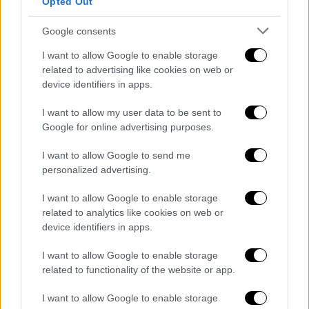
Opted Out
Google consents
I want to allow Google to enable storage
related to advertising like cookies on web or
device identifiers in apps.
I want to allow my user data to be sent to
Google for online advertising purposes.
I want to allow Google to send me
personalized advertising.
I want to allow Google to enable storage
Όπως αναφέρεται σε σχετική ανακοίνωση,
related to analytics like cookies on web or
το πρόγραμμα προβλέπει ειδική
device identifiers in apps.
μοριοδότηση για μονογονείς και για ΑμεΑ
και αυξημένη μοριοδότηση για δικαιούχους
I want to allow Google to enable storage
related to functionality of the website or app.
με χαμηλότερο εισόδημα.
I want to allow Google to enable storage
Επίσης, για τα ΑμεΑ προβλέπεται