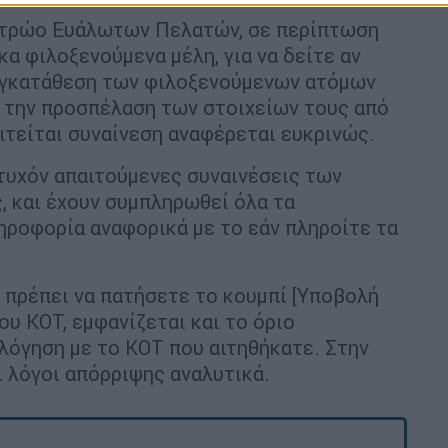
ητρώο Ευάλωτων Πελατών, σε περίπτωση
κα φιλοξενούμενα μέλη, για να δείτε αν
συγκατάθεση των φιλοξενούμενων ατόμων
 την προσπέλαση των στοιχείων τους από
ιτείται συναίνεση αναφέρεται ευκρινώς.
 τυχόν απαιτούμενες συναινέσεις των
, και έχουν συμπληρωθεί όλα τα
ληροφορία αναφορικά με το εάν πληροίτε τα
ς πρέπει να πατήσετε το κουμπί [Υποβολή
ου ΚΟΤ, εμφανίζεται και το όριο
λόγηση με το ΚΟΤ που αιτηθήκατε. Στην
ι λόγοι απόρριψης αναλυτικά.