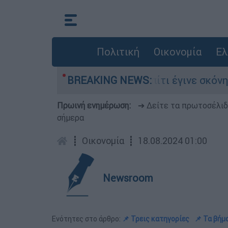
Πολιτική
Οικονομία
Ελ
πουργείο
BREAKING NEWS:
«Το σπίτι έγινε σκόνη»: Οι μαρ
Πρωινή ενημέρωση:
➔ Δείτε τα πρωτοσέλι
σήμερα
┋
Οικονομία
┋
18.08.2024 01:00
Newsroom
Ενότητες στο άρθρο:
📌 Τρεις κατηγορίες
📌 Τα βήμ