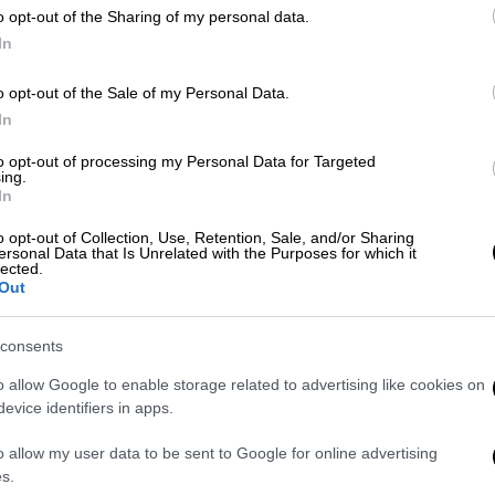
o opt-out of the Sharing of my personal data.
In
o opt-out of the Sale of my Personal Data.
ς μπορούν να κατατίθενται οποιαδήποτε
In
τόματη απένταξη ενός δικαιούχου σημαίνει
αι εκτός ΚΟΤ (δηλαδή μέχρι να υποβάλει
to opt-out of processing my Personal Data for Targeted
ing.
ολαμβάνει μειωμένες τιμές για την
In
.
o opt-out of Collection, Use, Retention, Sale, and/or Sharing
ersonal Data that Is Unrelated with the Purposes for which it
γκαιρη υποβολή αίτησης έχουν και όσοι
lected.
ρά στο ΚΟΤ. Κι αυτό γιατί θα εξασφαλίσουν
Out
ς στο καθεστώς, μέχρι τον επόμενο «κύκλο»
πό τώρα.
consents
o allow Google to enable storage related to advertising like cookies on
ακό Τιμολόγιο
περιλαμβάνει πλέον 3
evice identifiers in apps.
, μετά και την προσθήκη ενός νέου
κνες οικογένειες, από τις αρχές του έτους.
o allow my user data to be sent to Google for online advertising
ται διευρυμένα εισοδηματικά κριτήρια, ενώ
s.