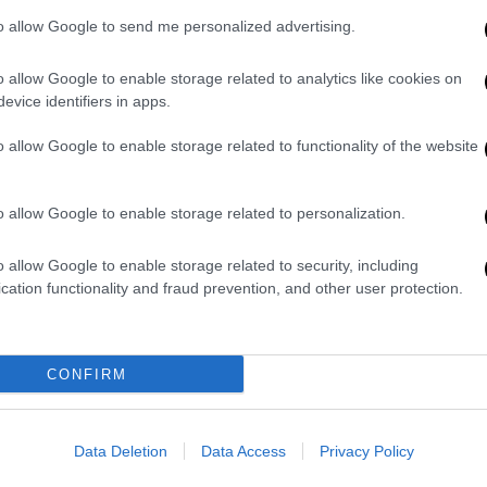
ριουσιακά κριτήρια.
to allow Google to send me personalized advertising.
o allow Google to enable storage related to analytics like cookies on
evice identifiers in apps.
ημα θα σας ζητηθεί να επιβεβαιώσετε τον
επεξεργασία των στοιχείων που απαιτούνται
o allow Google to enable storage related to functionality of the website
των προστατευόμενων τέκνων σας).
φανίζεται φόρμα που αναφέρει κάποια
o allow Google to enable storage related to personalization.
α ποιο ΚΟΤ θέλετε να κάνετε αίτηση.
o allow Google to enable storage related to security, including
ωση αριθμού παροχής ηλεκτρικής ενέργειας.
cation functionality and fraud prevention, and other user protection.
ς αριθμός κινητού τηλεφώνου που θα
ν ειδοποιήσεων.
CONFIRM
ι να έχετε εγκεκριμένη αίτηση ΚΕΑ. Δεν
ιημένης αίτησης ΚΕΑ το τελευταίο δίμηνο.
αίτηση. Για ΚΟΤ-Α δεν απαιτείται η
Data Deletion
Data Access
Privacy Policy
όμων γιατί έχει δοθεί στο
ΚΕΑ
.