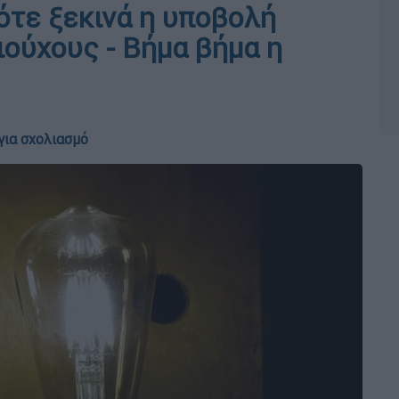
ότε ξεκινά η υποβολή
ιούχους - Βήμα βήμα η
για σχολιασμό