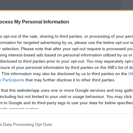
ocess My Personal Information
 αλλαγές σε 3 μέτωπα - Τι εξετάζεται
to opt-out of the sale, sharing to third parties, or processing of your per
formation for targeted advertising by us, please use the below opt-out s
r selection. Please note that after your opt-out request is processed y
eing interest-based ads based on personal information utilized by us or
 έχει οριστεί στους δύο μήνες από τη λήξη
disclosed to third parties prior to your opt-out. You may separately opt-
τάξεις ή της παραταθείσας με
losure of your personal information by third parties on the IAB’s list of
οβολής των δηλώσεων φόρου εισοδήματος
. This information may also be disclosed by us to third parties on the
IA
Participants
that may further disclose it to other third parties.
τι το
«χρονικό παράθυρο»
για τις δηλώσεις
γούστου, η προθεσμία για τις αιτήσεις
 that this website/app uses one or more Google services and may gath
ρι τις 2 Οκτωβρίου.
including but not limited to your visit or usage behaviour. You may click 
 to Google and its third-party tags to use your data for below specifi
ας, όσοι ωφελούμενοι δεν έχουν υποβάλει
ogle consent section.
ι που σημαίνει πως θα ξεκινήσουν να
εώσεις που ισχύουν για τους υπόλοιπους
l Data Processing Opt Outs