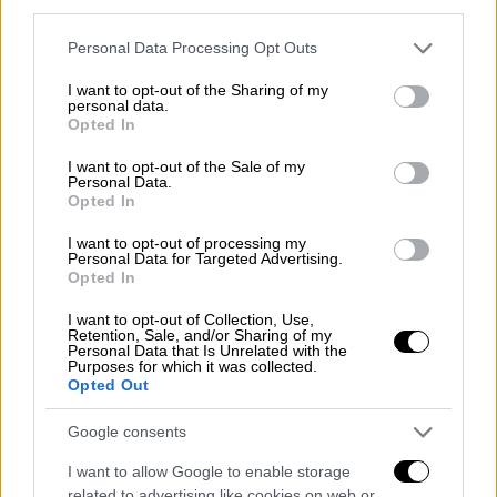
third parties.
Please note that this website/app uses one or more Google
Personal Data Processing Opt Outs
services and may gather and store information including but
not limited to your visit or usage behaviour. You may click to
I want to opt-out of the Sharing of my
personal data.
grant or deny consent to Google and its third-party tags to
Opted In
use your data for below specified purposes in below Google
consent section.
I want to opt-out of the Sale of my
Personal Data.
Opted In
I want to opt-out of processing my
Personal Data for Targeted Advertising.
Opted In
I want to opt-out of Collection, Use,
Retention, Sale, and/or Sharing of my
Personal Data that Is Unrelated with the
Purposes for which it was collected.
Opted Out
Αλέξανδρος Εξάρχου
Google consents
«Τα οικονομικά αποτελέσματα του Α’
I want to allow Google to enable storage
Εξαμήνου του 2024 αποδεικνύουν
related to advertising like cookies on web or