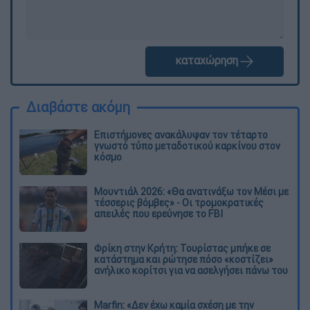
καταχώρηση
Διαβάστε ακόμη
Επιστήμονες ανακάλυψαν τον τέταρτο
γνωστό τύπο μεταδοτικού καρκίνου στον
κόσμο
Μουντιάλ 2026: «Θα ανατινάξω τον Μέσι με
τέσσερις βόμβες» - Οι τρομοκρατικές
απειλές που ερεύνησε το FBI
Φρίκη στην Κρήτη: Τουρίστας μπήκε σε
κατάστημα και ρώτησε πόσο «κοστίζει»
ανήλικο κορίτσι για να ασελγήσει πάνω του
Marfin: «Δεν έχω καμία σχέση με την