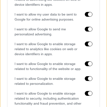
device identifiers in apps.
πόσο επιτυχημένη και σωστή ήταν η
εξαγορά της ΑΚΤΩΡ»
I want to allow my user data to be sent to
Google for online advertising purposes.
Οσον αφορά την ΑΚΤΩΡ, ο κ. Εξάρχου
επεσήμανε: «
Τα οικονομικά αποτελέσματα
I want to allow Google to send me
personalized advertising.
του Α’ Εξαμήνου του 2024 αποδεικνύουν
πόσο επιτυχημένη και σωστή ήταν η εξαγορά
I want to allow Google to enable storage
της ΑΚΤΩΡ
και αυτό προκύπτει ξεκάθαρα
related to analytics like cookies on web or
από όλα όσα καταφέραμε από την
device identifiers in apps.
ολοκλήρωση της εξαγοράς, μέχρι σήμερα.
I want to allow Google to enable storage
Πετύχαμε μία σημαντική αύξηση του κύκλου
related to functionality of the website or app.
εργασιών, πολλαπλασιάζοντας τα προ
φόρων, τόκων και αποσβέσεων έσοδα και τα
I want to allow Google to enable storage
related to personalization.
μεικτά κέρδη, ενώ εκτιμούμε ότι στο τέλος
του έτους ο κύκλος εργασιών θα φτάσει το
I want to allow Google to enable storage
€1,1 δισ. Όλα αυτά είναι απολύτως συμβατά
related to security, including authentication
με όλα όσα έχουμε ανακοινώσει στο
functionality and fraud prevention, and other