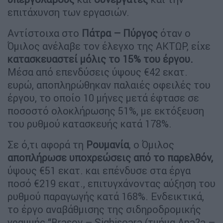
επιτάχυνση των εργασιών.
Αντίστοιχα στο
Πάτρα – Πύργος
όταν ο
Όμιλος ανέλαβε τον έλεγχο της ΑΚΤΩΡ, είχε
κατασκευαστεί μόλις το 15% του έργου.
Μέσα από επενδύσεις ύψους €42 εκατ.
ευρώ, αποπληρώθηκαν παλαιές οφειλές του
έργου, το οποίο 10 μήνες μετά έφτασε σε
ποσοστό ολοκλήρωσης 51%, με εκτόξευση
του ρυθμού κατασκευής κατά 178%.
Σε ό,τι αφορά τη
Ρουμανία
, ο Όμιλος
αποπλήρωσε υποχρεώσεις από το παρελθόν,
ύψους €51 εκατ. και επένδυσε στα έργα
ποσό €219 εκατ., επιτυγχάνοντας αύξηση του
ρυθμού παραγωγής κατά 168%. Ενδεικτικά,
το έργο αναβάθμισης της σιδηροδρομικής
γραμμής “Brasov – Sighisoara (τμήμα Apa?a –