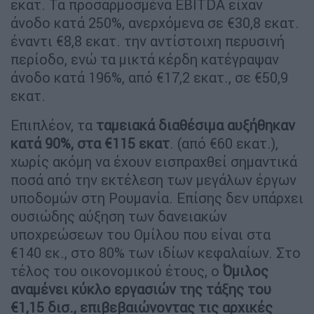
εκατ. Τα προσαρμοσμένα EBITDA είχαν
άνοδο κατά 250%, ανερχόμενα σε €30,8 εκατ.
έναντι €8,8 εκατ. την αντίστοιχη περυσινή
περίοδο, ενώ τα μικτά κέρδη κατέγραψαν
άνοδο κατά 196%, από €17,2 εκατ., σε €50,9
εκατ.
Επιπλέον, τα
ταμειακά διαθέσιμα αυξήθηκαν
κατά 90%, στα €115 εκατ
. (από €60 εκατ.),
χωρίς ακόμη να έχουν εισπραχθεί σημαντικά
ποσά από την εκτέλεση των μεγάλων έργων
υποδομών στη Ρουμανία. Επίσης δεν υπάρχει
ουσιώδης αύξηση των δανειακών
υποχρεώσεων του Ομίλου που είναι στα
€140 εκ., στο 80% των ιδίων κεφαλαίων. Στο
τέλος του οικονομικού έτους, ο
Όμιλος
αναμένει κύκλο εργασιών της τάξης του
€1,15 δισ., επιβεβαιώνοντας τις αρχικές