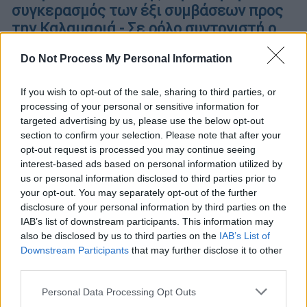
συγκερασμός των έξι συμβάσεων προς
την Καλαμαριά - Σε ρόλο συντονιστή ο
Aktor
Do Not Process My Personal Information
Στόχος η επέκταση να δοθεί στην
κυκλοφορία τον Φεβρουάριο του 2026
If you wish to opt-out of the sale, sharing to third parties, or
processing of your personal or sensitive information for
targeted advertising by us, please use the below opt-out
section to confirm your selection. Please note that after your
opt-out request is processed you may continue seeing
interest-based ads based on personal information utilized by
us or personal information disclosed to third parties prior to
your opt-out. You may separately opt-out of the further
disclosure of your personal information by third parties on the
IAB’s list of downstream participants. This information may
also be disclosed by us to third parties on the
IAB’s List of
Downstream Participants
that may further disclose it to other
third parties.
Please note that this website/app uses one or more Google
Personal Data Processing Opt Outs
services and may gather and store information including but