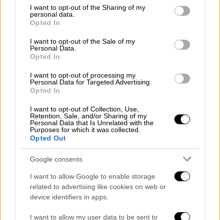
not limited to your visit or usage behaviour. You may click to
I want to opt-out of the Sharing of my
personal data.
grant or deny consent to Google and its third-party tags to
Οικονομία
|
05.02.2025 07:18
Opted In
use your data for below specified purposes in below Google
Καινούρια σελίδα για τον Όμιλο AKTOR -
consent section.
I want to opt-out of the Sale of my
Σε διαπραγμάτευση στο Χρηματιστήριο
Personal Data.
Opted In
οι νέες μετοχές
I want to opt-out of processing my
Τα 6 δισεκατομμύρια ευρώ αναμένεται να
Personal Data for Targeted Advertising.
αγγίξει το ανεκτέλεστο της AKTOR
Opted In
I want to opt-out of Collection, Use,
Retention, Sale, and/or Sharing of my
Personal Data that Is Unrelated with the
Purposes for which it was collected.
Opted Out
Google consents
I want to allow Google to enable storage
related to advertising like cookies on web or
device identifiers in apps.
I want to allow my user data to be sent to