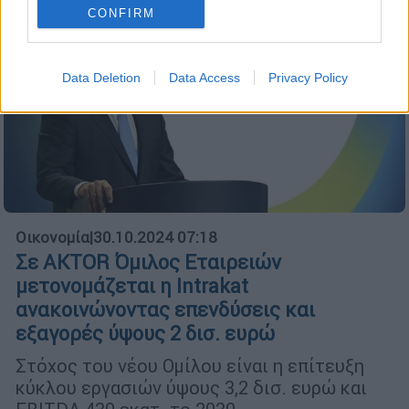
CONFIRM
Data Deletion
Data Access
Privacy Policy
Οικονομία
|
30.10.2024 07:18
Σε AKTOR Όμιλος Εταιρειών
μετονομάζεται η Intrakat
ανακοινώνοντας επενδύσεις και
εξαγορές ύψους 2 δισ. ευρώ
Στόχος του νέου Ομίλου είναι η επίτευξη
κύκλου εργασιών ύψους 3,2 δισ. ευρώ και