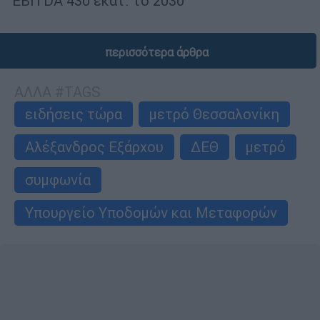
EBITDA 430 εκατ. το 2030
περισσότερα άρθρα
ΑΛΛΑ #TAGS
ειδήσεις τώρα
μετρό Θεσσαλονίκη
Αλέξανδρος Εξάρχου
ΔΕΘ
μετρό
συμφωνία
Υπουργείο Υποδομών και Μεταφορών