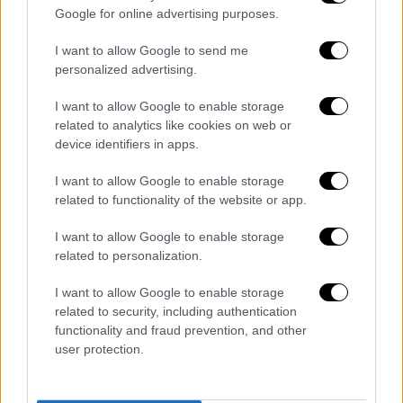
Google for online advertising purposes.
I want to allow Google to send me
personalized advertising.
Οικονομία
|
08.01.2025 23:15
I want to allow Google to enable storage
Έλληνες μηχανικοί «τρυπούν» τα
related to analytics like cookies on web or
Καρπάθια: Σε πλήρη εξέλιξη το
device identifiers in apps.
μεγαλύτερο έργο του Ομίλου AKTOR στη
I want to allow Google to enable storage
Ρουμανία
related to functionality of the website or app.
Το 4ο Μηχάνημα Διάνοιξης Σηράγγων (ΤΒΜ)
στο ορεινό έργο κατασκευής της
I want to allow Google to enable storage
related to personalization.
σιδηροδρομικής γραμμής Brasov - Sighisoara
έθεσε προ ημερών σε λειτουργία η AKTOR
I want to allow Google to enable storage
Ρουμανίας
related to security, including authentication
functionality and fraud prevention, and other
user protection.