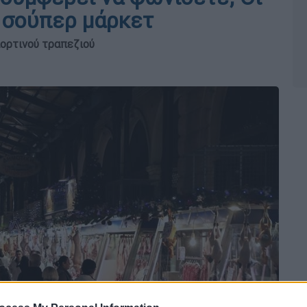
ι σούπερ μάρκετ
ιορτινού τραπεζιού