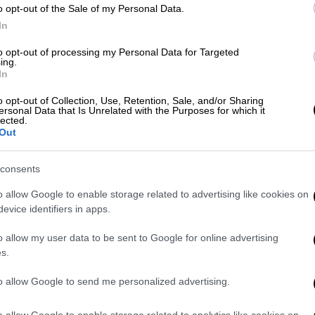
» εγχώρια κρέατα και ποιότητα
o opt-out of the Sale of my Personal Data.
In
to opt-out of processing my Personal Data for Targeted
ing.
In
υν ικανοποιημένοι, αναμένοντας κορύφωση
ο
, σύμφωνα με το Mega. «Η αγορά έχει
o opt-out of Collection, Use, Retention, Sale, and/or Sharing
ersonal Data that Is Unrelated with the Purposes for which it
ωνίζει. Είμαστε αρκετοί παραπάνω από
lected.
ε αποτέλεσμα αν θα είναι καλύτερη ή
Out
ρίτη το μεσημέρι», δήλωσε ο
Ανδρέας
κείου Αγοράς
.
consents
o allow Google to enable storage related to advertising like cookies on
evice identifiers in apps.
ευρώ το κιλό.
o allow my user data to be sent to Google for online advertising
5 ευρώ το κιλό.
s.
ρώ το κιλό.
to allow Google to send me personalized advertising.
ρ μάρκετ με το
καλάθι των Χριστουγέννων
η
ω από τα 5 ευρώ και των αμνοεριφίων έως
o allow Google to enable storage related to analytics like cookies on