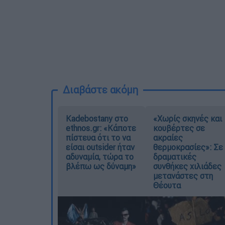
Διαβάστε ακόμη
Kadebostany στο
«Χωρίς σκηνές και
ethnos.gr: «Κάποτε
κουβέρτες σε
πίστευα ότι το να
ακραίες
είσαι outsider ήταν
θερμοκρασίες»: Σε
αδυναμία, τώρα το
δραματικές
βλέπω ως δύναμη»
συνθήκες χιλιάδες
μετανάστες στη
Θέουτα