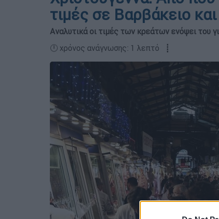
τιμές σε Βαρβάκειο κα
Αναλυτικά οι τιμές των κρεάτων ενόψει του γ
🕛 χρόνος ανάγνωσης: 1 λεπτό ┋