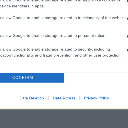
evice identifiers in apps.
οβάται και να μην ακούει τις φήμες για
o allow Google to enable storage related to functionality of the website
ό όλα τα είδη και πουλερικά και χοιρινό και
ο πρόεδρος της πανελλήνιας ομοσπονδίας
o allow Google to enable storage related to personalization.
o allow Google to enable storage related to security, including
cation functionality and fraud prevention, and other user protection.
CONFIRM
Data Deletion
Data Access
Privacy Policy