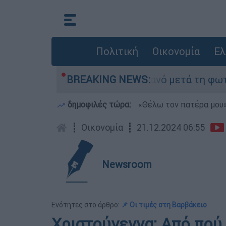
Πολιτική
Οικονομία
Ελ
ε τίποτα» στο Πόρτο Γερμανό μετά τη φωτιά - Α
BREAKING NEWS:
δημοφιλές τώρα:
«Θέλω τον πατέρα μου»:
┋
Οικονομία
┋
21.12.2024 06:55
Newsroom
Ενότητες στο άρθρο:
📌 Οι τιμές στη Βαρβάκειο
Χριστούγεννα: Από πού