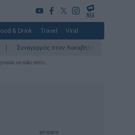
ood & Drink
Travel
Viral
Συναγερμός στον Λυκαβηττό: Σορός σε προχωρη
τούσε να πάει σπίτι...