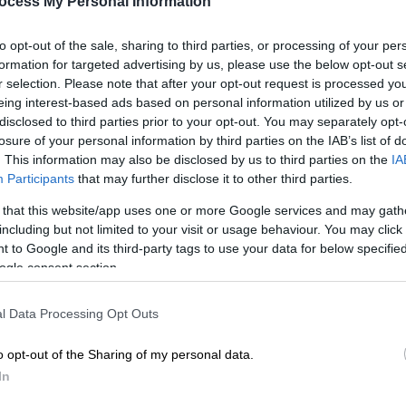
ocess My Personal Information
to opt-out of the sale, sharing to third parties, or processing of your per
formation for targeted advertising by us, please use the below opt-out s
r selection. Please note that after your opt-out request is processed y
eing interest-based ads based on personal information utilized by us or
disclosed to third parties prior to your opt-out. You may separately opt-
losure of your personal information by third parties on the IAB’s list of
/EUROKINISSI)
. This information may also be disclosed by us to third parties on the
IA
Participants
that may further disclose it to other third parties.
 το ΕΘΝΟΣ στη Google
 that this website/app uses one or more Google services and may gath
including but not limited to your visit or usage behaviour. You may click 
 to Google and its third-party tags to use your data for below specifi
ρά, με τα
κρέατα
να έχουν την τιμητική τους
ogle consent section.
εζιού
.
l Data Processing Opt Outs
o opt-out of the Sharing of my personal data.
In
ς προτιμούν το κρεοπωλείο έναντι