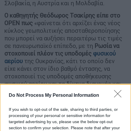
Σλοβακία, η Αυστρία και η Μολδαβία.
Ο καθηγητής Θεόδωρος Τσακίρης είπε στο
OPEN
πως
«φαίνεται ότι αρχίζει ένας νέος
κύκλος γεωπολιτικής αποσταθεροποίησης
που μπορεί να αυξήσει περαιτέρω τις τιμές
σε πανευρωπαϊκό επίπεδο, με τη
Ρωσία να
στοχοποιεί πλέον τις υποδομές
φυσικού
αερίου
της Ουκρανίας, κάτι το οποίο δεν
είχε κάνει στον ίδιο βαθμό έντασης, να
στοχοποιεί τις υποδομές αποθήκευσης
φυσικού αερίου και τα δίκτυα διανομής και
μεταφοράς φυσικού αερίου, εφόσον η ίδια
Do Not Process My Personal Information
δεν έχει κερδίσει τίποτα». Οι
υπόγειες
αποθήκες της Ουκρανίας σήμερα είναι
If you wish to opt-out of the sale, sharing to third parties, or
γεμάτες στο 16,3%
με 52 τεραβατώρες
processing of your personal or sensitive information for
φυσικού αερίου, δηλαδή το 7% των
targeted advertising by us, please use the below opt-out
section to confirm your selection. Please note that after your
συνολικών αποθεμάτων της Ευρωπαϊκής