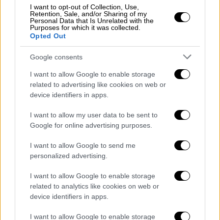
Η απεξάρτηση από το ρωσικό αέριο εντείνει
I want to opt-out of Collection, Use,
Retention, Sale, and/or Sharing of my
την ανησυχία για
έναν πολύ ακριβό
Personal Data that Is Unrelated with the
Purposes for which it was collected.
ενεργειακό χειμώνα π
ου θα ζήσει η Ευρώπη.
Opted Out
Και οι εκτιμήσεις των αναλυτών, όμως, είναι
δυσοίωνες με την Ευρώπη – και
Google consents
συγκεκριμένα τους ευρωπαίους
I want to allow Google to enable storage
καταναλωτές- να πληρώνουν για μία ακόμη
related to advertising like cookies on web or
device identifiers in apps.
φορά τη νύφη.
I want to allow my user data to be sent to
Σύμφωνα με τα όσα εξήγησε στο κεντρικό
Google for online advertising purposes.
δελτίο ειδήσεων του
OPEN
ο
Γιάννης
Φώσκολος
, το φυσικό αέριο που θα αγοράζει
I want to allow Google to send me
πλέον ως
υγροποιημένο φυσικό αέριο
η
personalized advertising.
Ευρώπη, προκειμένου να αναπληρώσει τις
I want to allow Google to enable storage
ροές που περνούσαν από την Ουκρανία, θα
related to analytics like cookies on web or
είναι 40% ακριβότερο. Οι εκτιμήσεις των
device identifiers in apps.
ενεργειακών αναλυτών λένε ότι
το έξτρα
I want to allow Google to enable storage
κόστος θα είναι 70 δισεκατομμύρια το