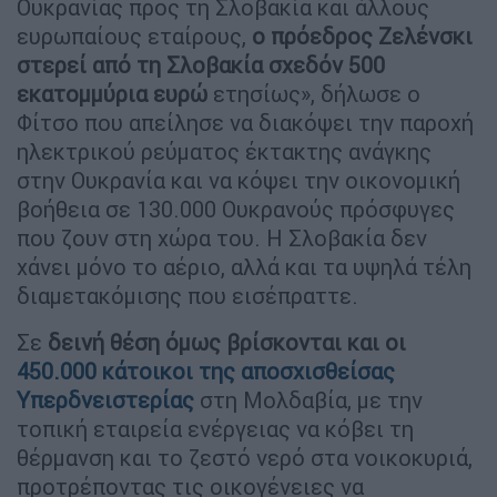
Ουκρανίας προς τη Σλοβακία και άλλους
ευρωπαίους εταίρους,
ο πρόεδρος Ζελένσκι
στερεί από τη Σλοβακία σχεδόν 500
εκατομμύρια ευρώ
ετησίως», δήλωσε ο
Φίτσο που απείλησε να διακόψει την παροχή
ηλεκτρικού ρεύματος έκτακτης ανάγκης
στην Ουκρανία και να κόψει την οικονομική
βοήθεια σε 130.000 Ουκρανούς πρόσφυγες
που ζουν στη χώρα του. Η Σλοβακία δεν
χάνει μόνο το αέριο, αλλά και τα υψηλά τέλη
διαμετακόμισης που εισέπραττε.
Σε
δεινή θέση όμως βρίσκονται και οι
450.000 κάτοικοι της αποσχισθείσας
Υπερδνειστερίας
στη Μολδαβία, με την
τοπική εταιρεία ενέργειας να κόβει τη
θέρμανση και το ζεστό νερό στα νοικοκυριά,
προτρέποντας τις οικογένειες να