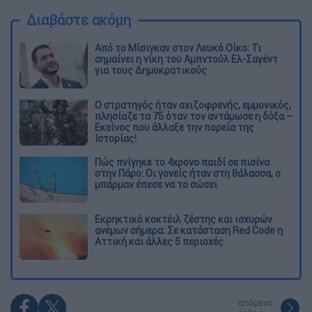
Διαβάστε ακόμη
Από το Μίσιγκαν στον Λευκό Οίκο: Τι
σημαίνει η νίκη του Αμπντούλ Ελ-Σαγέντ
για τους Δημοκρατικούς
O στρατηγός ήταν σχιζοφρενής, εμμονικός,
πλησίαζε τα 75 όταν τον αντάμωσε η δόξα –
Εκείνος που άλλαξε την πορεία της
Ιστορίας!
Πώς πνίγηκε το 4χρονο παιδί σε πισίνα
στην Πάρο: Οι γονείς ήταν στη θάλασσα, ο
μπάρμαν έπεσε να το σώσει
Εκρηκτικό κοκτέιλ ζέστης και ισχυρών
ανέμων σήμερα: Σε κατάσταση Red Code η
Αττική και άλλες 5 περιοχές
επόμενο