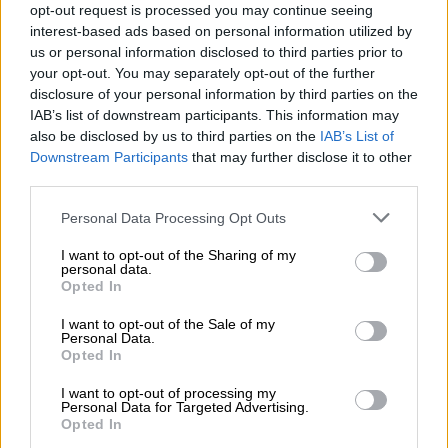
opt-out request is processed you may continue seeing
Ένωσης. Και πάλι όμως είναι ένα κρίσιμο
interest-based ads based on personal information utilized by
μέγεθος, καθώς το σύνολο των αποθεμάτων
us or personal information disclosed to third parties prior to
της Ευρώπης έχει πέσει πλέον στα 71,8% και
your opt-out. You may separately opt-out of the further
όλοι ανησυχούν για τον επόμενο χειμώνα.
disclosure of your personal information by third parties on the
IAB’s list of downstream participants. This information may
also be disclosed by us to third parties on the
IAB’s List of
Downstream Participants
that may further disclose it to other
third parties.
Please note that this website/app uses one or more Google
Personal Data Processing Opt Outs
services and may gather and store information including but
not limited to your visit or usage behaviour. You may click to
I want to opt-out of the Sharing of my
personal data.
grant or deny consent to Google and its third-party tags to
Opted In
use your data for below specified purposes in below Google
consent section.
I want to opt-out of the Sale of my
Personal Data.
Opted In
Η Ευρώπη θα πληρώσει ακριβά την
I want to opt-out of processing my
Personal Data for Targeted Advertising.
απεξάρτηση από το ρωσικό αέριο
Opted In