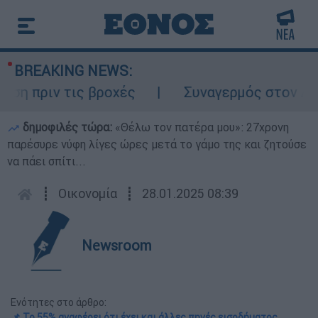
BREAKING NEWS:
ριν τις βροχές
Συναγερμός στον Λυκαβητ
δημοφιλές τώρα:
«Θέλω τον πατέρα μου»: 27χρονη
παρέσυρε νύφη λίγες ώρες μετά το γάμο της και ζητούσε
να πάει σπίτι...
┋
Οικονομία
┋
28.01.2025 08:39
Newsroom
Ενότητες στο άρθρο:
📌 Το 55% αναφέρει ότι έχει και άλλες πηγές εισοδήματος