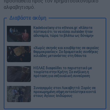
προσπάθεια προς τον χρηματοοικονομικό
αλφαβητισμό.
Διαβάστε ακόμη
Kadebostany στο ethnos.gr: «Κάποτε
πίστευα ότι το να είσαι outsider ήταν
αδυναμία, τώρα το βλέπω ως δύναμη»
«Χωρίς σκηνές και κουβέρτες σε ακραίες
θερμοκρασίες»: Σε δραματικές συνθήκες
χιλιάδες μετανάστες στη Θέουτα
Η ΕΛΑΣ διαψεύδει το περιστατικό με
τουρίστα στην Κρήτη: Σε ενήλικη η
πρόταση για σεξουαλική συνεύρεση
Συναγερμός στον Λυκαβηττό: Σορός σε
προχωρημένη σήψη εντοπίστηκε κοντά
στους Αγίους Ισιδώρους