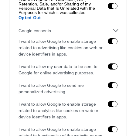
από τόκους ή αποδόσεις καταθέσεων, το 6%
Retention, Sale, and/or Sharing of my
Personal Data that Is Unrelated with the
αποκομίζει κέρδη από μερίσματα μετοχών,
Purposes for which it was collected.
Opted Out
και επίσης το 6% ασχολείται με το Internet
marketing, εκμεταλλευόμενο τις ψηφιακές
Google consents
ευκαιρίες για εισόδημα. Οι επενδύσεις σε
I want to allow Google to enable storage
κρυπτονομίσματα και bitcoins
related to advertising like cookies on web or
καταλαμβάνουν ένα 5% των συμμετεχόντων.
device identifiers in apps.
Άλλες πηγές εισοδήματος περιλαμβάνουν τη
I want to allow my user data to be sent to
συμμετοχή σε επιχειρήσεις (5%), δικαιώματα
Google for online advertising purposes.
από πνευματική ιδιοκτησία (3%), και δεύτερη
δουλειά (3%). Ένα μικρότερο ποσοστό
I want to allow Google to send me
λαμβάνει επίδομα ή σύνταξη (2%), ενώ το 1%
personalized advertising.
έχει έσοδα από χόμπι ή βοήθεια από την
I want to allow Google to enable storage
οικογένεια.
related to analytics like cookies on web or
device identifiers in apps.
Πάνω από
ένας στους τρεις Έλληνες
σήμερα
δηλώνει πως
τα έσοδά του δεν καλύπτουν
I want to allow Google to enable storage
related to functionality of the website or app.