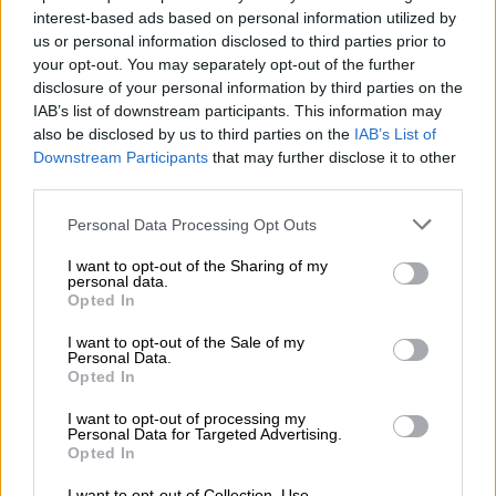
interest-based ads based on personal information utilized by
Μία νέα πραγματικότητα καθώς «ο
us or personal information disclosed to third parties prior to
μισθός δεν φτάνει»
your opt-out. You may separately opt-out of the further
disclosure of your personal information by third parties on the
Στην εκτενή έρευνα υπάρχουν πολλά ακόμη
IAB’s list of downstream participants. This information may
also be disclosed by us to third parties on the
IAB’s List of
στοιχεία για την απασχόληση των Ελλήνων,
Downstream Participants
that may further disclose it to other
την οικονομική τους κατάσταση, τη
third parties.
δυνατότητά τους για αποταμίευση και
Please note that this website/app uses one or more Google
επενδύσεις κλπ. Όπως αναφέρεται,
Personal Data Processing Opt Outs
services and may gather and store information including but
δημιουργείται
μια νέα πραγματικότητα
για
not limited to your visit or usage behaviour. You may click to
I want to opt-out of the Sharing of my
πάνω από τους μισούς Έλληνες, καθώς
personal data.
grant or deny consent to Google and its third-party tags to
Opted In
προφανώς «
ο μισθός δεν φτάνει
».
use your data for below specified purposes in below Google
consent section.
Ειδικότερα, το 55% αναφέρει ότι έχει και
I want to opt-out of the Sale of my
Personal Data.
άλλες πηγές εισοδήματος εκτός από τον
Opted In
μισθό του και το 45% ότι δεν έχει. Σύμφωνα
I want to opt-out of processing my
με την έρευνα το 23% των ερωτηθέντων
Personal Data for Targeted Advertising.
έχει εισόδημα από ενοίκια ή πλατφόρμες
Opted In
τύπου
Airbnb
, το 13% δηλώνει ότι κερδίζει
I want to opt-out of Collection, Use,