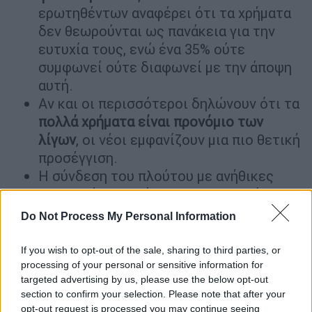
ερωτηθέντων αναφέρει ότι τα χρήματα
δεν θεωρούνται ως πανάκεια για την
ευτυχία τους, ενώ ένα 35% ούτε
συμφωνεί ούτε διαφωνεί με την άποψη
αυτή.
Αν και οι περισσότεροι δηλώνουν ότι τα
πολλά χρήματα είναι προνόμιο των
λίγων
, οι νέοι εμφανίζουν μια πιο θετική
προσέγγιση.
Η σύνδεση του πλούτου με ανήθικες
πρακτικές ενισχύεται με την ηλικία,
παρόλα αυτά η αντίληψη του «πλούσιου
Do Not Process My Personal Information
και καλού ανθρώπου» παραμένει
«ζωντανή» στην Ελλάδα. Είναι
σπάνιο να
If you wish to opt-out of the sale, sharing to third parties, or
κάνει κανείς πολλά χρήματα με τελείως
processing of your personal or sensitive information for
targeted advertising by us, please use the below opt-out
έντιμους/νόμιμους τρόπους
εκτιμά το
section to confirm your selection. Please note that after your
67% των ερωτηθέντων.
opt-out request is processed you may continue seeing