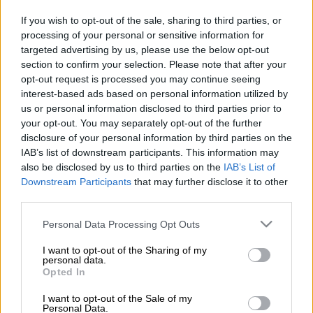
If you wish to opt-out of the sale, sharing to third parties, or
processing of your personal or sensitive information for
targeted advertising by us, please use the below opt-out
section to confirm your selection. Please note that after your
Ο ρώσος μεγιστάνας Ρομάν Αμπράμοβιτς (Associated Press)
opt-out request is processed you may continue seeing
interest-based ads based on personal information utilized by
us or personal information disclosed to third parties prior to
Προσθέστε το ΕΘΝΟΣ στη Google
your opt-out. You may separately opt-out of the further
disclosure of your personal information by third parties on the
IAB’s list of downstream participants. This information may
Ο Ρώσος ολιγάρχης
Ρομάν Αμπράμοβιτς
ήταν
also be disclosed by us to third parties on the
IAB’s List of
γνωστός για τη γενναιοδωρία του όταν
Downstream Participants
that may further disclose it to other
επρόκειτο για τα
υπερπολυτελή σκάφη
του.
third parties.
Όμως, μια νέα έρευνα αποκαλύπτει ότι, ενώ
Please note that this website/app uses one or more Google
Personal Data Processing Opt Outs
services and may gather and store information including but
επένδυε
αμύθητα ποσά
στην πολυτελή ζωή
not limited to your visit or usage behaviour. You may click to
I want to opt-out of the Sharing of my
εν πλω, φέρεται να απέφευγε την πληρωμή
personal data.
grant or deny consent to Google and its third-party tags to
Opted In
φόρων για τα έξοδά τους.
use your data for below specified purposes in below Google
consent section.
I want to opt-out of the Sale of my
Personal Data.