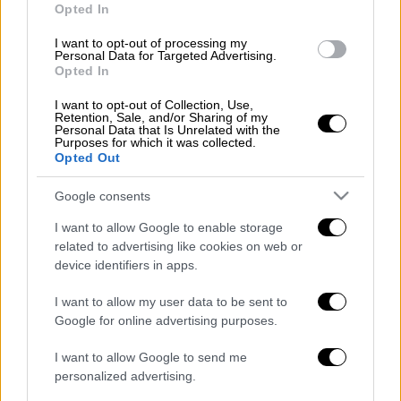
ΔΙΑΒΑΣΤΕ ΕΠΙΣΗΣ
Opted In
I want to opt-out of processing my
Οικονομία
|
28.01.2025 17:34
Personal Data for Targeted Advertising.
Με ζημιά 11,82 δισεκατομμυρίων
Opted In
δολαρίων έκλεισε η «δύσκολη
I want to opt-out of Collection, Use,
χρονιά» για τη Boeing
Retention, Sale, and/or Sharing of my
Personal Data that Is Unrelated with the
Purposes for which it was collected.
Opted Out
Google consents
Μέσα από τη μεγαλύτερη διαρροή εγγράφων
που έγινε ποτέ, γνωστή ως
Cyprus
I want to allow Google to enable storage
related to advertising like cookies on web or
Confidential
, έρχονται στο φως
device identifiers in apps.
λεπτομέρειες για ένα κύκλωμα που φαίνεται
να βοήθησε εταιρείες του Αμπράμοβιτς να
I want to allow my user data to be sent to
αποφύγουν
ΦΠΑ δεκάδων εκατομμυρίων
Google for online advertising purposes.
ευρώ
.
I want to allow Google to send me
personalized advertising.
Τα έγγραφα αποκαλύπτουν ότι εταιρείες του