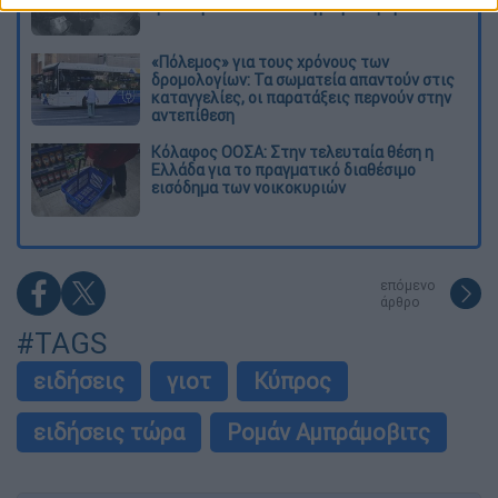
ηλικιωμένο - Τον κατέγραψε κάμερα
«Πόλεμος» για τους χρόνους των
δρομολογίων: Τα σωματεία απαντούν στις
καταγγελίες, οι παρατάξεις περνούν στην
αντεπίθεση
Κόλαφος ΟΟΣΑ: Στην τελευταία θέση η
Ελλάδα για το πραγματικό διαθέσιμο
εισόδημα των νοικοκυριών
επόμενο
άρθρο
#TAGS
ειδήσεις
γιοτ
Κύπρος
ειδήσεις τώρα
Ρομάν Αμπράμοβιτς