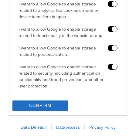
Αμπράμοβιτς χρησιμοποιούσαν
offshore
I want to allow Google to enable storage
δομές
για να δημιουργήσουν την εικόνα ότι
related to analytics like cookies on web or
τα πέντε υπερπολυτελή γιοτ του, όπως
device identifiers in apps.
το
Eclipse
αξίας
390 εκατ. ευρώ
,
I want to allow Google to enable storage
ενοικιάζονταν για εμπορικούς σκοπούς.
related to functionality of the website or app.
Αυτός ο χαρακτηρισμός επέτρεψε στις
εταιρείες να αποφύγουν την
I want to allow Google to enable storage
related to personalization.
πληρωμή
ΦΠΑ
για τεράστια έξοδα, όπως τα
2
εκατ. ανά γέμισμα καυσίμου
.
I want to allow Google to enable storage
related to security, including authentication
Περισσότερα στο
www.imerisia.gr
functionality and fraud prevention, and other
user protection.
Διαβάστε ακόμη
Δημιούργησαν με AI νέους ιούς μέσα σε
CONFIRM
λίγες ώρες - Γιατί προβληματίζονται οι
επιστήμονες
Data Deletion
Data Access
Privacy Policy
Σαν το τρομακτικό It: 15χρονο ντυμένος
κλόουν μαχαίρωσε μέχρι θανάτου