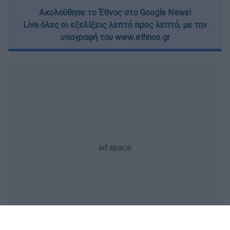
Ακολούθησε το Έθνος στο Google News!
Live όλες οι εξελίξεις λεπτό προς λεπτό, με την
υπογραφή του www.ethnos.gr