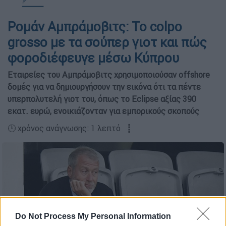
Ρομάν Αμπράμοβιτς: Το colpo
grosso με τα σούπερ γιοτ και πώς
φοροδιέφευγε μέσω Κύπρου
Eταιρείες του Αμπράμοβιτς χρησιμοποιούσαν offshore
δομές για να δημιουργήσουν την εικόνα ότι τα πέντε
υπερπολυτελή γιοτ του, όπως το Eclipse αξίας 390
εκατ. ευρώ, ενοικιάζονταν για εμπορικούς σκοπούς
🕛 χρόνος ανάγνωσης: 1 λεπτό ┋
Do Not Process My Personal Information