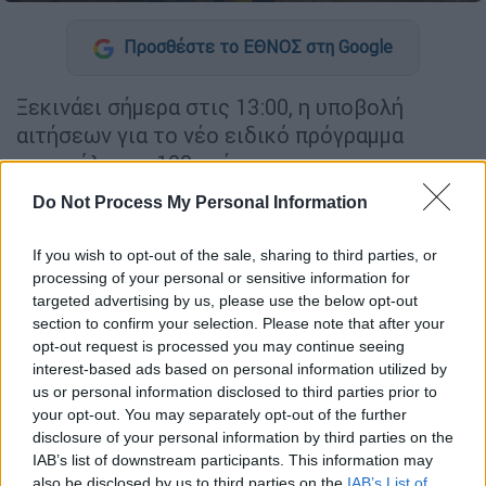
Προσθέστε το ΕΘΝΟΣ στη Google
Ξεκινάει σήμερα στις 13:00, η υποβολή
αιτήσεων για το νέο ειδικό πρόγραμμα
απασχόλησης 100 ανέργων των
πυρόπληκτων περιοχών της Αττικής της
Do Not Process My Personal Information
Δημόσιας Υπηρεσίας Απασχόλησης (ΔΥΠΑ).
If you wish to opt-out of the sale, sharing to third parties, or
Στόχος του προγράμματος είναι η άμεση
processing of your personal or sensitive information for
αντιμετώπιση της ανεργίας στους
targeted advertising by us, please use the below opt-out
πυρόπληκτους δήμους της
Αττικής
, με
section to confirm your selection. Please note that after your
έμφαση στη μακροχρόνια ανεργία και την
opt-out request is processed you may continue seeing
interest-based ads based on personal information utilized by
ανεργία των νέων.
us or personal information disclosed to third parties prior to
your opt-out. You may separately opt-out of the further
disclosure of your personal information by third parties on the
ΔΙΑΒΑΣΤΕ ΕΠΙΣΗΣ
IAB’s list of downstream participants. This information may
also be disclosed by us to third parties on the
IAB’s List of