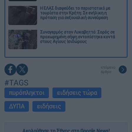
Η ΕΛΑΣ διαψεύδει το περιστατικό με
τουρίστα στην Κρήτη: Σε ενήλικη η
πρόταση για σεξουαλική συνεύρεση
Συναγερμός στον Λυκαβηττό: Σορός σε
προχωρημένη σήψη εντοπίστηκε κοντά
στους Αγίους Ισιδώρους
επόμενο
άρθρο
#TAGS
πυρόπληκτοι
ειδήσεις τώρα
ΔΥΠΑ
ειδήσεις
Ακολούθησε το Έθνος στο Google News!