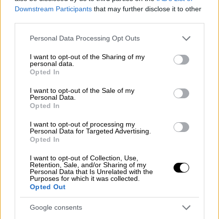
Οικονομία
|
21.05.2025 08:53
Downstream Participants
that may further disclose it to other
Τελεσίγραφο στους
third parties.
μεγαλοοφειλέτες από την ΑΑΔΕ - Στα
Please note that this website/app uses one or more Google
ηλεκτρονικά «μανταλάκια» τα
Personal Data Processing Opt Outs
services and may gather and store information including but
ονόματα από 30 Ιουνίου
not limited to your visit or usage behaviour. You may click to
I want to opt-out of the Sharing of my
personal data.
grant or deny consent to Google and its third-party tags to
Opted In
use your data for below specified purposes in below Google
consent section.
I want to opt-out of the Sale of my
Personal Data.
Οι ωφελούμενοι θα απασχοληθούν για 12
Opted In
μήνες, με ακαθάριστες μηνιαίες αποδοχές
1.200 ευρώ.
I want to opt-out of processing my
Personal Data for Targeted Advertising.
Opted In
Η προθεσμία υποβολής αιτήσεων θα λήξει
την 1η Ιουνίου 2025, στις 23:59.
I want to opt-out of Collection, Use,
Retention, Sale, and/or Sharing of my
Personal Data that Is Unrelated with the
Η υποβολή των
αιτήσεων
γ
ίνεται
Purposes for which it was collected.
Opted Out
αποκλειστικά ηλεκτρονικά στη διεύθυνση:
https://www.gov.gr/ipiresies/ergasia-kai-
Google consents
asphalise/apozemioseis-kai-