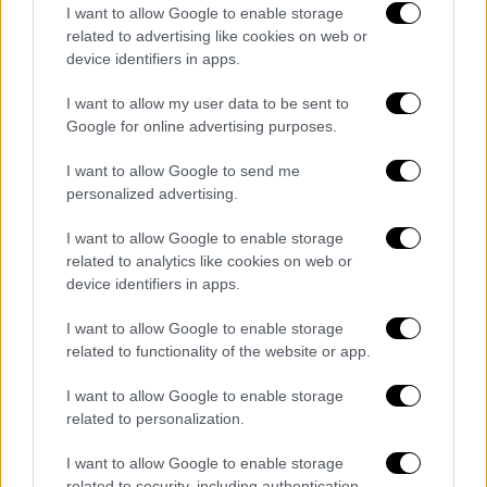
I want to allow Google to enable storage
parokhes/programmata-koinophelous-
related to advertising like cookies on web or
kharaktera.
device identifiers in apps.
Οι ενδιαφερόμενοι υποβάλλουν μία αίτηση
I want to allow my user data to be sent to
συμμετοχής, στην οποία επιλέγουν την
Google for online advertising purposes.
υπηρεσία τοποθέτησης, που αντιστοιχεί
I want to allow Google to send me
στον μόνιμο τόπο κατοικίας τους και μόνο
personalized advertising.
μία εκπαιδευτική κατηγορία.
I want to allow Google to enable storage
Τα κριτήρια κατάταξης περιλαμβάνουν
related to analytics like cookies on web or
χρονικό διάστημα συνεχόμενης
device identifiers in apps.
εγγεγραμμένης ανεργίας, ετήσιο φορολογικό
I want to allow Google to enable storage
εισόδημα, ατομικό ή οικογενειακό, ηλικία,
related to functionality of the website or app.
αριθμό ανήλικων τέκνων και ανήλικα τέκνα
ΑμεΑ.
I want to allow Google to enable storage
related to personalization.
Όπως αναφέρεται σε σχετική ανακοίνωση,
I want to allow Google to enable storage
το σύστημα επιλογής βασίζεται στη
related to security, including authentication