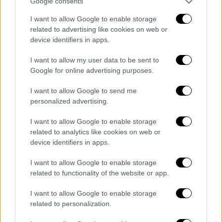
Google consents
Η διάσταση αυτή αποκτά ιδιαίτερη σημασία
I want to allow Google to enable storage
σε ένα
διεθνές περιβάλλον αυξημένης
related to advertising like cookies on web or
πολυπλοκότητας
, όπου οι πολιτισμικοί και
device identifiers in apps.
εκκλησιαστικοί θεσμοί λειτουργούν συχνά
I want to allow my user data to be sent to
ως σταθεροί δίαυλοι επικοινωνίας και
Google for online advertising purposes.
συνεργασίας. Στο πλαίσιο αυτό, οι σχέσεις
της Ελλάδας με το Οικουμενικό
I want to allow Google to send me
Πατριαρχείο, το Πατριαρχείο Αλεξανδρείας,
personalized advertising.
το Πατριαρχείο Αντιοχείας και το
I want to allow Google to enable storage
Πατριαρχείο Ιεροσολύμων αποκτούν
related to analytics like cookies on web or
ιδιαίτερη βαρύτητα, καθώς
συνδέουν τον
device identifiers in apps.
ελληνικό χώρο με ένα ευρύτερο πλέγμα
I want to allow Google to enable storage
ιστορικών, πνευματικών και θεσμικών
related to functionality of the website or app.
αναφορών.
I want to allow Google to enable storage
Η σύνδεση πολλών εκ των
ελληνικών
related to personalization.
προσκυνηματικών τόπων
με τα πρεσβυγενή