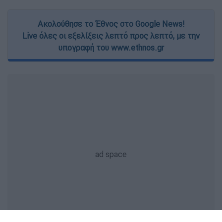
Ακολούθησε το Έθνος στο Google News!
Live όλες οι εξελίξεις λεπτό προς λεπτό, με την
υπογραφή του www.ethnos.gr