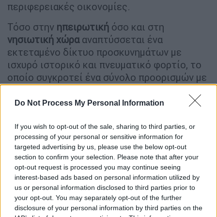
περιφερειακές οικονομίες.
Τόσο στην
ηπειρωτική
όσο και στη
νησιωτική χώρα
αναπτύσσεται ένα
εκτεταμένο δίκτυο προσκυνημάτων με
ισχυρό ιστορικό και πνευματικό φορτίο, το
οποίο συγκροτεί ένα σύνολο προορισμών με
ιδιαίτερη πολιτισμική σημασία και σταθερή
δυναμική παρουσίας στον σύγχρονο
Do Not Process My Personal Information
τουριστικό χάρτη. Η
οργανωμένη ανάδειξη
αυτών των διαδρομών
μπορεί να συμβάλει
If you wish to opt-out of the sale, sharing to third parties, or
processing of your personal or sensitive information for
ουσιαστικά στην ενίσχυση της τοπικής
targeted advertising by us, please use the below opt-out
οικονομικής δραστηριότητας, στηρίζοντας
section to confirm your selection. Please note that after your
υπηρεσίες φιλοξενίας, μετακίνησης και
opt-out request is processed you may continue seeing
πολιτιστικής διαχείρισης σε περιοχές που
interest-based ads based on personal information utilized by
us or personal information disclosed to third parties prior to
δεν εντάσσονται πάντοτε στον κύριο
your opt-out. You may separately opt-out of the further
τουριστικό σχεδιασμό. Παράλληλα,
disclosure of your personal information by third parties on the
προσφέρει τη δυνατότητα μιας μορφής