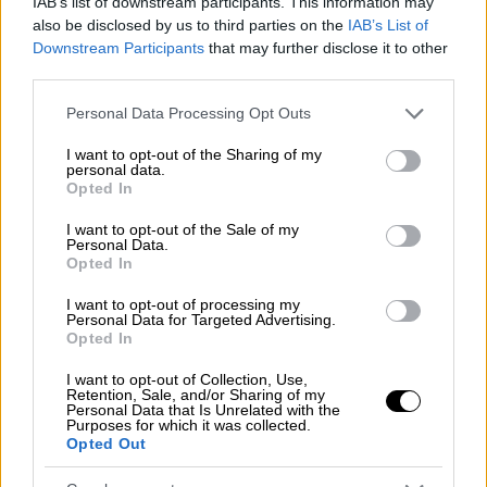
IAB’s list of downstream participants. This information may
τουριστικής ανάπτυξης
που συνδέεται
also be disclosed by us to third parties on the
IAB’s List of
Downstream Participants
that may further disclose it to other
περισσότερο με τη διάρκεια, τη συνέχεια και
third parties.
τη βιωσιμότητα.
Please note that this website/app uses one or more Google
Personal Data Processing Opt Outs
Ο
θρησκευτικός και προσκυνηματικός
services and may gather and store information including but
τουρισμός
δεν περιορίζεται, ωστόσο, μόνο
not limited to your visit or usage behaviour. You may click to
I want to opt-out of the Sharing of my
personal data.
grant or deny consent to Google and its third-party tags to
στην αναπτυξιακή διάσταση, αλλά συνδέεται
Opted In
use your data for below specified purposes in below Google
άμεσα με την εκκλησιαστική και εν γένει
consent section.
I want to opt-out of the Sale of my
πολιτιστική διπλωματία. Οι
Personal Data.
Opted In
προσκυνηματικές ροές, οι διεθνείς
εκκλησιαστικές επαφές, τα εκπαιδευτικά
I want to opt-out of processing my
Personal Data for Targeted Advertising.
ιδρύματα, τα θεολογικά συνέδρια και οι
Opted In
πολιτιστικές ανταλλαγές λειτουργούν ως
πεδία διαλόγου
, μέσω των οποίων η Ελλάδα
I want to opt-out of Collection, Use,
Retention, Sale, and/or Sharing of my
διατηρεί και ενισχύει την παρουσία της στον
Personal Data that Is Unrelated with the
Purposes for which it was collected.
χώρο της Ορθοδοξίας και του ευρύτερου
Opted Out
χριστιανικού κόσμου.