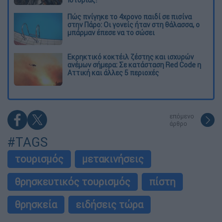
Πώς πνίγηκε το 4χρονο παιδί σε πισίνα
στην Πάρο: Οι γονείς ήταν στη θάλασσα, ο
μπάρμαν έπεσε να το σώσει
Εκρηκτικό κοκτέιλ ζέστης και ισχυρών
ανέμων σήμερα: Σε κατάσταση Red Code η
Αττική και άλλες 5 περιοχές
επόμενο
άρθρο
#TAGS
τουρισμός
μετακινήσεις
θρησκευτικός τουρισμός
πίστη
θρησκεία
ειδήσεις τώρα