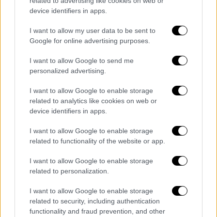
related to advertising like cookies on web or
Μετά την προσφυγή για τον διαγωνισμό της
device identifiers in apps.
Κρήτης
, ένσταση κατατέθηκε για τα Ιόνια
I want to allow my user data to be sent to
Νησιά, η οποία επίσης εντάσσεται σε μια
Google for online advertising purposes.
ευρύτερη στρατηγική αμφισβήτησης των
όρων των ελληνικών διαγωνισμών με κοινό
I want to allow Google to send me
παρονομαστή των προσφυγών την
personalized advertising.
καταγγελία ότι οι διακηρύξεις
I want to allow Google to enable storage
περιλαμβάνουν ρυθμίσεις που ευνοούν τους
related to analytics like cookies on web or
υφιστάμενους παρόχους, δηλαδή τα ΚΤΕΛ,
device identifiers in apps.
περιορίζοντας την ουσιαστική πρόσβαση
I want to allow Google to enable storage
νέων παικτών στην αγορά.
related to functionality of the website or app.
Στο μικροσκόπιο τίθενται συγκεκριμένα
I want to allow Google to enable storage
τεχνικά και οικονομικά κριτήρια
. Μεταξύ
related to personalization.
αυτών, η απαίτηση για κατάθεση
I want to allow Google to enable storage
βιογραφικών βασικού προσωπικού ήδη από
related to security, including authentication
το στάδιο υποβολής προσφορών, κάτι που
functionality and fraud prevention, and other