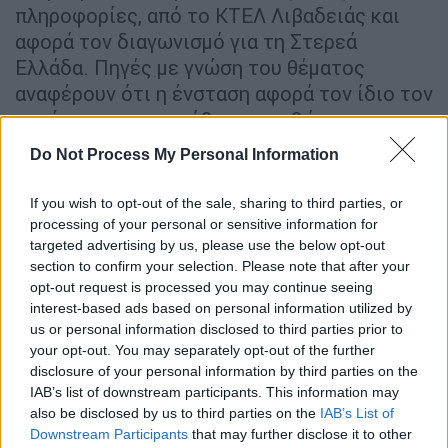
πληροφορίες, από το ΚΤΕΛ Λιβαδειάς και
αφορά τον διαγωνισμό για τη Στερεά
Ελλάδα. Πηγές με γνώση του θέματος
αναφέρουν ότι η ένσταση αφορά τον ίδιο τον
πυρήνα της μεταρρύθμισης καθώς
εκφράζεται ο ισχυρισμός ότι βάσει του
Do Not Process My Personal Information
ισχύοντος θεσμικού πλαισίου θα έπρεπε να
αναλάβει με ανάθεση το έργο, κάτι το οποίο
If you wish to opt-out of the sale, sharing to third parties, or
όμως, όπως σημειώνουν, αντιβαίνει την ίδια
processing of your personal or sensitive information for
την ευρωπαική οδηγία για την
targeted advertising by us, please use the below opt-out
section to confirm your selection. Please note that after your
απελευθέρωση της αγοράς των οδικών
opt-out request is processed you may continue seeing
μεταφορών.
interest-based ads based on personal information utilized by
us or personal information disclosed to third parties prior to
Αναλυτικά,
η πρώτη ένσταση
που έχει
your opt-out. You may separately opt-out of the further
disclosure of your personal information by third parties on the
κατατεθεί αφορά τις γραμμές της Κρήτης με
IAB’s list of downstream participants. This information may
την προσφεύγουσα εταιρεία να επισημαίνει
also be disclosed by us to third parties on the
IAB’s List of
μεταξύ άλλων ότι εισάγονται κριτήρια
Downstream Participants
that may further disclose it to other