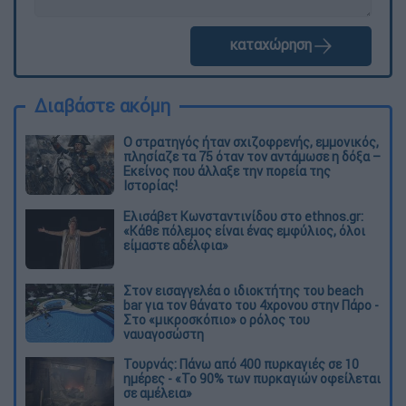
καταχώρηση
Διαβάστε ακόμη
O στρατηγός ήταν σχιζοφρενής, εμμονικός,
πλησίαζε τα 75 όταν τον αντάμωσε η δόξα –
Εκείνος που άλλαξε την πορεία της
Ιστορίας!
Ελισάβετ Κωνσταντινίδου στο ethnos.gr:
«Κάθε πόλεμος είναι ένας εμφύλιος, όλοι
είμαστε αδέλφια»
Στον εισαγγελέα ο ιδιοκτήτης του beach
bar για τον θάνατο του 4χρονου στην Πάρο -
Στο «μικροσκόπιο» ο ρόλος του
ναυαγοσώστη
Τουρνάς: Πάνω από 400 πυρκαγιές σε 10
ημέρες - «Το 90% των πυρκαγιών οφείλεται
σε αμέλεια»