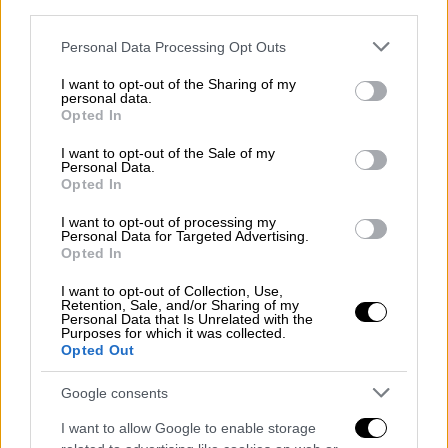
ανάθεσης που υπό το πρόσχημα της
third parties.
επιχειρησιακής ετοιμότητας, κατατείνουν
Please note that this website/app uses one or more Google
Personal Data Processing Opt Outs
στην de facto ευνοϊκή μεταχείριση του
services and may gather and store information including but
υφιστάμενου παραχωρησιούχου,
not limited to your visit or usage behaviour. You may click to
I want to opt-out of the Sharing of my
personal data.
grant or deny consent to Google and its third-party tags to
παραβιάζοντας ευθέως τις θεμελιώδεις
Opted In
use your data for below specified purposes in below Google
αρχές της ίσης μεταχείρισης των
consent section.
I want to opt-out of the Sale of my
διαγωνιζομένων και της μη διακριτικής
Personal Data.
Opted In
μεταχείρισης. Η εταιρεία φέρεται να κάνει
λόγο για προβλέψεις που νοθεύουν τον
I want to opt-out of processing my
Personal Data for Targeted Advertising.
ανταγωνισμό περιορίζοντας αδικαιολόγητα
Opted In
την πρόσβαση στη σύμβαση σε νέους
I want to opt-out of Collection, Use,
οικονομικούς φορείς και ακυρώνουν στην
Retention, Sale, and/or Sharing of my
πράξη τη διαφάνεια της διαγωνιστικής
Personal Data that Is Unrelated with the
Purposes for which it was collected.
διαδικασίας, καθώς η επιλογή του αναδόχου
Opted Out
καθίσταται προδιαγεγραμμένη. Με αυτό το
Google consents
σκεπτικό επικαλούνται παρέκκλιση της
αρχής της αναλογικότητας.
I want to allow Google to enable storage