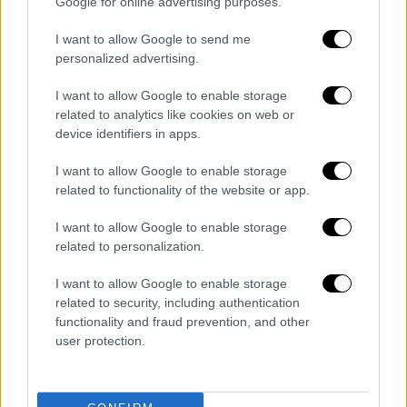
Google for online advertising purposes.
εισοδηματικά όρια έως
64.000 ευρώ.
I want to allow Google to send me
Για τα έγγαμα νοικοκυριά,
το όριο ξεκινά από
personalized advertising.
40.000 ευρώ για ένα παιδί
(150 ευρώ
ενίσχυση),
ανεβαίνει στα 45.000 ευρώ για
I want to allow Google to enable storage
δύο παιδιά (300 ευρώ)
, στα
50.000 ευρώ για
related to analytics like cookies on web or
device identifiers in apps.
τρία παιδιά (450 ευρώ)
, στα
55.000 ευρώ για
τέσσερα παιδιά (600 ευρώ)
, στα
60.000 ευρώ
I want to allow Google to enable storage
για πέντε παιδιά (750 ευρώ)
και φτάνει τα
related to functionality of the website or app.
65.000 ευρώ για έξι ή περισσότερα παιδιά
I want to allow Google to enable storage
(900 ευρώ και άνω).
related to personalization.
Συνολικά, δικαιούχοι είναι περίπου
975.000
I want to allow Google to enable storage
νοικοκυριά
από σύνολο 1,2 εκατομμυρίων, με
related to security, including authentication
3,3 εκατομμύρια μέλη. Η καταβολή θα γίνει
functionality and fraud prevention, and other
αυτόματα
με βάση τις φορολογικές
user protection.
δηλώσεις του 2025, χωρίς αίτηση, ενώ
απαραίτητη είναι η δήλωση IBAN στην ΑΑΔΕ.