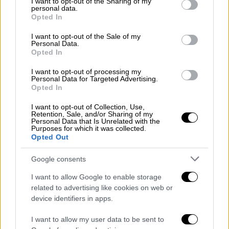
not limited to your visit or usage behaviour. You may click to
I want to opt-out of the Sharing of my
συγκεκριμένο πεδίο.
personal data.
grant or deny consent to Google and its third-party tags to
Opted In
use your data for below specified purposes in below Google
Δικαιούχοι και κριτήρια
consent section.
I want to opt-out of the Sale of my
Personal Data.
Δικαιούχοι είναι
οικογένειες με ανήλικα
Opted In
παιδιά και οικογένειες με προστατευόμενα
I want to opt-out of processing my
μέλη/τέκνα
(π.χ. ενήλικα τέκνα με αναπηρία/
Personal Data for Targeted Advertising.
Opted In
ανικανότητα που παραμένουν υπό την
προστασία της οικογένειας).
I want to opt-out of Collection, Use,
Retention, Sale, and/or Sharing of my
Personal Data that Is Unrelated with the
Έτσι, ένας άγαμος με
ένα παιδί
και εισόδημα
Purposes for which it was collected.
Opted Out
έως
39.000 ευρώ
θα λάβει
150 ευρώ
, με
δύο
παιδιά
και εισόδημα έως
44.000 ευρώ 300
Google consents
ευρώ
, με
τρία παιδιά
και εισόδημα έως
I want to allow Google to enable storage
49.000 ευρώ 450 ευρώ
, ενώ
για τέσσερα,
related to advertising like cookies on web or
πέντε και έξι ή περισσότερα παιδιά η
device identifiers in apps.
ενίσχυση φτάνει αντίστοιχα τα 600, 750
και
τουλάχιστον
900 ευρώ
, με ανώτατα
I want to allow my user data to be sent to