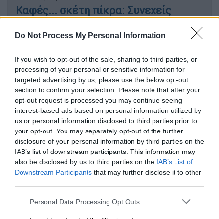
Καφές... σκέτη πίκρα: Συνεχείς
αυξήσεις στο κόστος - «Άλμα» 80%
στην πρώτη ύλη
Do Not Process My Personal Information
If you wish to opt-out of the sale, sharing to third parties, or
Κόσμος
|
01.06.2026 12:30
processing of your personal or sensitive information for
Στο μικροσκόπιο μεγάλο τουριστικό
targeted advertising by us, please use the below opt-out
project 1,4 δισεκατομμυρίων με...
section to confirm your selection. Please note that after your
άρωμα Κούσνερ
opt-out request is processed you may continue seeing
interest-based ads based on personal information utilized by
us or personal information disclosed to third parties prior to
your opt-out. You may separately opt-out of the further
disclosure of your personal information by third parties on the
Το μέτρο αναμένεται να καλύψει περίπου το
IAB’s list of downstream participants. This information may
80%
των οικογενειών στη χώρα και για να το
also be disclosed by us to third parties on the
IAB’s List of
Downstream Participants
that may further disclose it to other
λάβουν οι δικαιούχοι του
δεν χρειάζεται να
third parties.
κάνουν κάποια αίτηση
, αλλά απλά να
ελέγξουν ότι έχουν συμπληρώσει στην
Please note that this website/app uses one or more Google
Personal Data Processing Opt Outs
services and may gather and store information including but
εφορία το IBAN του λογαριασμού τους στο