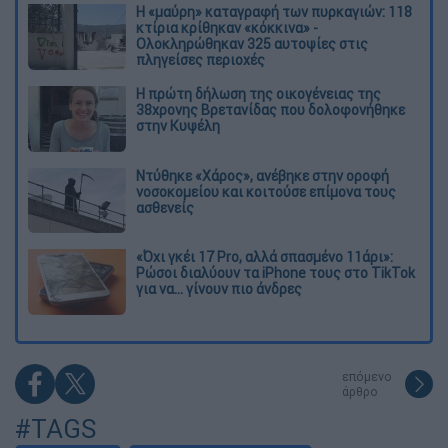
Η «μαύρη» καταγραφή των πυρκαγιών: 118
κτίρια κρίθηκαν «κόκκινα» -
Ολοκληρώθηκαν 325 αυτοψίες στις
πληγείσες περιοχές
Η πρώτη δήλωση της οικογένειας της
38χρονης Βρετανίδας που δολοφονήθηκε
στην Κυψέλη
Ντύθηκε «Χάρος», ανέβηκε στην οροφή
νοσοκομείου και κοιτούσε επίμονα τους
ασθενείς
«Όχι γκέι 17 Pro, αλλά σπασμένο 11άρι»:
Ρώσοι διαλύουν τα iPhone τους στο TikTok
για να... γίνουν πιο άνδρες
επόμενο
άρθρο
#TAGS