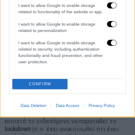
Τετάρτης, 11 Νοεμβρίου, ο
Νίκος Χαρδαλιάς
,
I want to allow Google to enable storage
ο κυβερνητικός εκπρόσωπος ανέφερε:
related to functionality of the website or app.
Πρώτον, ενδεχομένως να έχουμε
I want to allow Google to enable storage
περιορισμό έτη περαιτέρω των
related to personalization.
μετακινήσεων
I want to allow Google to enable storage
Δεύτερον,
περιορισμό κάποιων
related to security, including authentication
δραστηριοτήτων
, οι οποίες σήμερα είναι
functionality and fraud prevention, and other
ελεύθερες,
όπως τα σχολεία αλλά και
user protection.
κάποιες επαγγελματικές
δραστηριότητες
που λειτουργούν
σήμερα και ίσως αυτό αλλάξει.
CONFIRM
«Θέλουμε να λειτουργήσει η αγορά τον
Δεκέμβριο και τα Χριστούγεννα, αυτός είναι
Data Deletion
Data Access
Privacy Policy
ο βασικός μας στόχος», συνέχισε, ενώ άφησε
ανοιχτό το ενδεχόμενο να παραταθεί το
lockdown
(σ.σ. έχει ανακοινωθεί ότι έχει