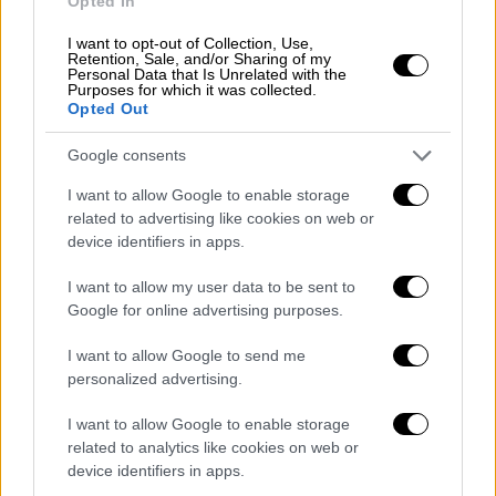
εντάσσουμε ακόμη 50 κλίνες ΜΕΘ στη
Opted In
Θεσσαλονίκη. Οσο αυξάνεται η πίεση τόσο
I want to opt-out of Collection, Use,
θα αυξάνουμε τις ΜΕΘ όσο μπορούμε
Retention, Sale, and/or Sharing of my
Personal Data that Is Unrelated with the
φυσικά».
Purposes for which it was collected.
Opted Out
Google consents
I want to allow Google to enable storage
related to advertising like cookies on web or
device identifiers in apps.
I want to allow my user data to be sent to
Google for online advertising purposes.
I want to allow Google to send me
personalized advertising.
Αναλύοντας τι περιμένουμε
αν δεν
I want to allow Google to enable storage
αποδώσουν τα νέα μέτρα κατά του
related to analytics like cookies on web or
κορονοϊού
που ανακοίνωσε το απόγευμα της
device identifiers in apps.