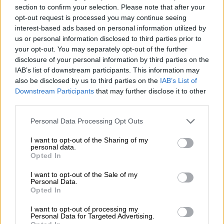
section to confirm your selection. Please note that after your
τόσους μήνες. Υπάρχει κόπωση, η οποία
opt-out request is processed you may continue seeing
εκφράζεται με μια γενική χαλάρωση, είτε
interest-based ads based on personal information utilized by
αυτό αφορά την κίνηση στους δρόμους είτε
us or personal information disclosed to third parties prior to
your opt-out. You may separately opt-out of the further
τις συνθήκες στην Θεσσαλονίκη. Γι’ αυτό
disclosure of your personal information by third parties on the
πρέπει να παίρνουμε μέτρα γρηγορότερα».
IAB’s list of downstream participants. This information may
also be disclosed by us to third parties on the
IAB’s List of
Πέτσας: Ποια είναι τα επόμενα μέτρα
Downstream Participants
that may further disclose it to other
third parties.
«Πότε περιμένουμε το επόμενο βήμα;»,
ρωτήθηκε στη συνέχεια ο κυβερνητικός
Please note that this website/app uses one or more Google
Personal Data Processing Opt Outs
services and may gather and store information including but
εκπρόσωπος,
Στέλιος Πέτσας
, ο οποίος
not limited to your visit or usage behaviour. You may click to
I want to opt-out of the Sharing of my
απάντησε πως «το βασικό είναι να αντέξει
personal data.
grant or deny consent to Google and its third-party tags to
Opted In
το ΕΣΥ γιατί η πίεση θα κορυφώνεται τις
use your data for below specified purposes in below Google
επόμενες 7 με 10 ημέρες ενώ για τα
consent section.
I want to opt-out of the Sale of my
Personal Data.
κρούσματα περιμένουμε επιπέδωση. Μόλις
Opted In
χθες, ο υπουργός Υγείας είπε ότι θα
I want to opt-out of processing my
προστεθούν 234 νέες κλίνες
ΜΕΘ
. Σήμερα
Personal Data for Targeted Advertising.