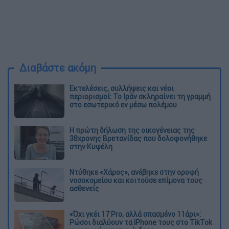
Διαβάστε ακόμη
Εκτελέσεις, συλλήψεις και νέοι
περιορισμοί: Το Ιράν σκληραίνει τη γραμμή
στο εσωτερικό εν μέσω πολέμου
Η πρώτη δήλωση της οικογένειας της
38χρονης Βρετανίδας που δολοφονήθηκε
στην Κυψέλη
Ντύθηκε «Χάρος», ανέβηκε στην οροφή
νοσοκομείου και κοιτούσε επίμονα τους
ασθενείς
«Όχι γκέι 17 Pro, αλλά σπασμένο 11άρι»:
Ρώσοι διαλύουν τα iPhone τους στο TikTok