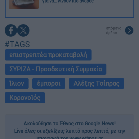
για να... γίνουν πιο άνδρες
επόμενο
άρθρο
#TAGS
επιστρεπτέα προκαταβολή
ΣΥΡΙΖΑ - Προοδευτική Συμμαχία
Ίλιον
έμποροι
Αλέξης Τσίπρας
Κορονοϊός
Ακολούθησε το Έθνος στο Google News!
Live όλες οι εξελίξεις λεπτό προς λεπτό, με την
υπογραφή του www.ethnos.gr