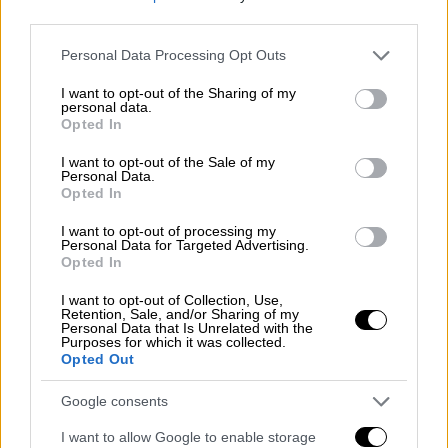
ποιος θα το πληρώσει», αναρωτήθηκε μια
third parties.
ιδιοκτήτρια εμπορικού καταστήματος με
Please note that this website/app uses one or more Google
ρούχα για να συμπληρώσει ότι θα έπρεπε να
Personal Data Processing Opt Outs
services and may gather and store information including but
είναι μη επιστρεπτέα η ενίσχυση. «Προ
not limited to your visit or usage behaviour. You may click to
I want to opt-out of the Sharing of my
κρίσης
έδινα 100 χιλιάδες σε φόρους και
personal data.
grant or deny consent to Google and its third-party tags to
Opted In
εισφορές ασφαλιστικές,
τώρα το κράτος
use your data for below specified purposes in below Google
consent section.
δεν μπορεί; Να μας χαρίσει κι εμάς κάτι».
I want to opt-out of the Sale of my
Personal Data.
Opted In
«Επιστρεπτέα πήραμε αλλά τι κάνει; Πήρα
4.000 και έχω τρέχοντα έξοδα 15.000. Έξοδα
I want to opt-out of processing my
Personal Data for Targeted Advertising.
που τα έκανα τότε που ήμασταν ανοικτοί.
Opted In
Δανειζόμαστε για να πληρώσουμε τα χρέη
I want to opt-out of Collection, Use,
στο δημόσιο», ανέφερε άλλος ιδιοκτήτης
Retention, Sale, and/or Sharing of my
Personal Data that Is Unrelated with the
καταστήματος επισημαίνοντας ότι θα πρέπει
Purposes for which it was collected.
να γίνει κάτι για όλους τους επαγγελματίες.
Opted Out
Ο
Αλέξης Τσίπρας
από την πλευρά του
Google consents
υπογράμμισε ότι έχει θέσει από την αρχή το
I want to allow Google to enable storage