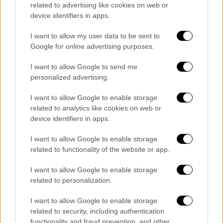
θέμα της
μη
επιστρεπτέας προκαταβολής
.
related to advertising like cookies on web or
Ένα εξαιρετικό κρίσιμο θέμα προκειμένου να
device identifiers in apps.
στηριχθούν οι επιχειρήσεις γιατί σε αυτή
I want to allow my user data to be sent to
την δύσκολη στιγμή πρέπει να μην
Google for online advertising purposes.
οδηγηθούν σε κλείσιμο.
I want to allow Google to send me
«Εδώ που φθάσαμε δύο λύσεις υπάρχουν. Η
personalized advertising.
μία η προφανής, είναι η επιστρεπτέα να μην
I want to allow Google to enable storage
είναι επιστρεπτέα. Να μην την ζητήσουν
related to analytics like cookies on web or
πίσω. Σε όλα τα κράτη της ΕΕ η μικρομεσαία
device identifiers in apps.
επιχειρηματικότητα επιδοτήθηκε, διότι
έκλεισε εξ ανάγκης δεν έκλεισε από δικό
I want to allow Google to enable storage
related to functionality of the website or app.
της σφάλμα. Και το άλλο θέμα που που κατά
την άποψή μου αφορά όλες τις επιχειρήσεις
I want to allow Google to enable storage
συνολικά είναι να γίνει μια γενναία ρύθμιση
related to personalization.
του ιδιωτικού χρέους, τουλάχιστον αυτού
I want to allow Google to enable storage
που δημιουργήθηκε στην πανδημία», τόνισε
ο
related to security, including authentication
Αλέξης Τσίπρας.
functionality and fraud prevention, and other