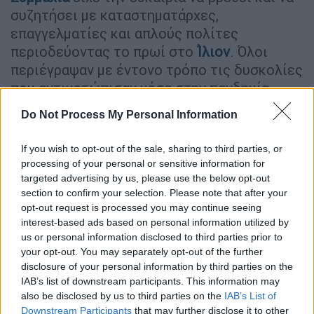
συζητήσει με καταστηματάρχες,
επαγγελματίες και απλούς πολίτες
περιοδεύοντας το πρωί στο
Ίλιον
. Όλοι
περιέγραψαν με έντονο τρόπο τις δυσκολίες
που αντιμετώπισαν μέσα στην πανδημία
αφού το
lockdown
είχε ως αποτέλεσμα όπως
Do Not Process My Personal Information
είπαν να ρίξει τον τζίρο τους μέχρι και 60%.
Ταυτόχρονα όπως είπαν το
click away δεν
If you wish to opt-out of the sale, sharing to third parties, or
κατάφερε να αντιστρέψει την εικόνα
αφού
processing of your personal or sensitive information for
λειτούργησε μόνο για εξειδικευμένες
targeted advertising by us, please use the below opt-out
section to confirm your selection. Please note that after your
επιχειρήσεις και γενικά για τους μεγάλους
opt-out request is processed you may continue seeing
στο χώρο του
λιανεμπορίου
.
interest-based ads based on personal information utilized by
us or personal information disclosed to third parties prior to
«Οικονομικά κρατιόμαστε γιατί στηρίζει ο
your opt-out. You may separately opt-out of the further
ένας τον άλλο. Μεταξύ μας .. Με
disclosure of your personal information by third parties on the
επιστρεπτέα ενίσχυση 2.000 και πληρώνω 2
IAB’s list of downstream participants. This information may
also be disclosed by us to third parties on the
IAB’s List of
υπαλλήλους. Το εμπόρευμα αυτό που έχω
Downstream Participants
that may further disclose it to other