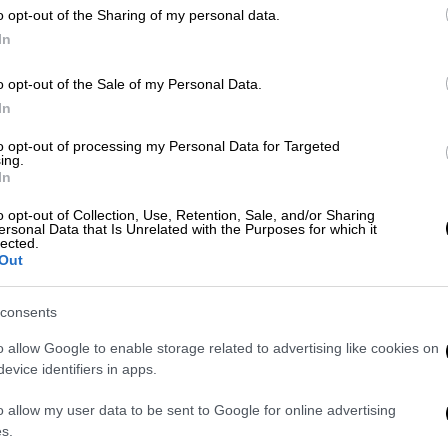
o opt-out of the Sharing of my personal data.
πε χαρακτηριστικά και σημείωσε: «Είμαι εδώ
In
υμφέροντα, να στηρίξουμε τον λαό και τις
τά μας φίλους και συμπολίτες μας που
o opt-out of the Sale of my Personal Data.
α γενιά της κοινωνίας μας».
In
to opt-out of processing my Personal Data for Targeted
ing.
In
αζί σας να σας καλέσω να αγωνιστούμε μαζί
σωκομματική διαδικασία γιορτή δημοκρατίας
o opt-out of Collection, Use, Retention, Sale, and/or Sharing
ersonal Data that Is Unrelated with the Purposes for which it
ες και τον τόπο μας».
lected.
Out
 συνάντηση με τον πρόεδρο και τον
στικής Τράπεζας Καρδίτσας και εν
consents
, όπου είχε συνάντηση με το δήμαρχο
o allow Google to enable storage related to advertising like cookies on
ίο συζήτησε ζητήματα της Τοπικής
evice identifiers in apps.
o allow my user data to be sent to Google for online advertising
s.