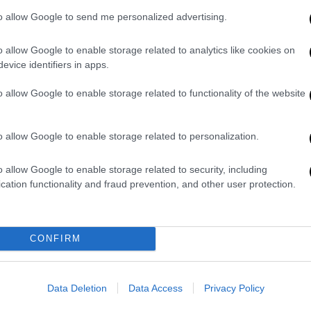
to allow Google to send me personalized advertising.
o allow Google to enable storage related to analytics like cookies on
s.gr: Δε θα υπάρξουν καθολικές
evice identifiers in apps.
ν πανδημία
o allow Google to enable storage related to functionality of the website
απέναντι στους κομματικούς
o allow Google to enable storage related to personalization.
o allow Google to enable storage related to security, including
cation functionality and fraud prevention, and other user protection.
ο σε κλειστούς χώρους μόνο με τρίτη
CONFIRM
 πέθαναν εκτός ΜΕΘ σε πρόχειρα
Data Deletion
Data Access
Privacy Policy