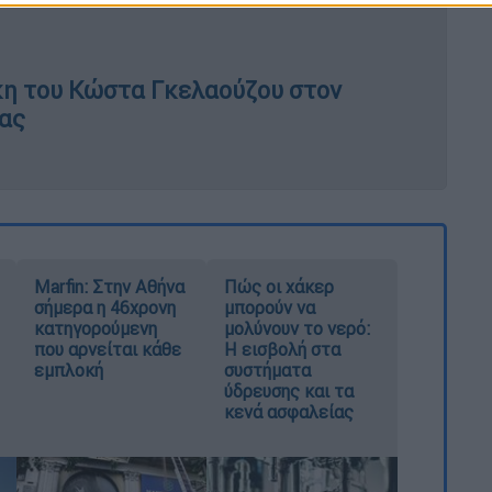
κη του Κώστα Γκελαούζου στον
ας
Marfin: Στην Αθήνα
Πώς οι χάκερ
σήμερα η 46χρονη
μπορούν να
κατηγορούμενη
μολύνουν το νερό:
που αρνείται κάθε
Η εισβολή στα
εμπλοκή
συστήματα
ύδρευσης και τα
κενά ασφαλείας