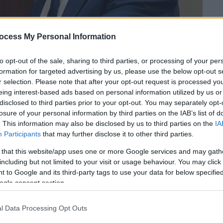
ocess My Personal Information
to opt-out of the sale, sharing to third parties, or processing of your per
formation for targeted advertising by us, please use the below opt-out s
r selection. Please note that after your opt-out request is processed y
eing interest-based ads based on personal information utilized by us or
disclosed to third parties prior to your opt-out. You may separately opt-
 το ΕΘΝΟΣ στη Google
losure of your personal information by third parties on the IAB’s list of
. This information may also be disclosed by us to third parties on the
IA
ματοποιεί ο υποψήφιος για την προεδρία
Participants
that may further disclose it to other third parties.
,
Γιώργος Παπανδρέου
, με πρώτη στάση το
 that this website/app uses one or more Google services and may gath
ντομη ομιλία του μεταξύ άλλων ανέφερε ότι
including but not limited to your visit or usage behaviour. You may click 
αι με την ελπίδα ότι μπορούμε να κάνουμε
 to Google and its third-party tags to use your data for below specifi
ogle consent section.
νέα αλλαγή. Αποφάσισα και εγώ να μπω στη
η πολιτική παράταξη, για να προτείνουμε μια
l Data Processing Opt Outs
να την κάνουμε πλειοψηφική».