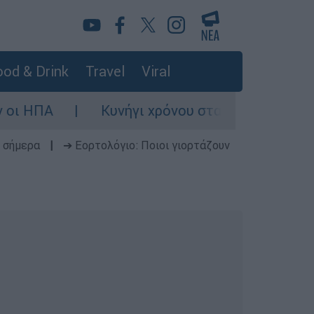
od & Drink
Travel
Viral
Κυνήγι χρόνου στα λεωφορεία: Οι οδηγοί
 σήμερα
|
➔ Εορτολόγιο: Ποιοι γιορτάζουν