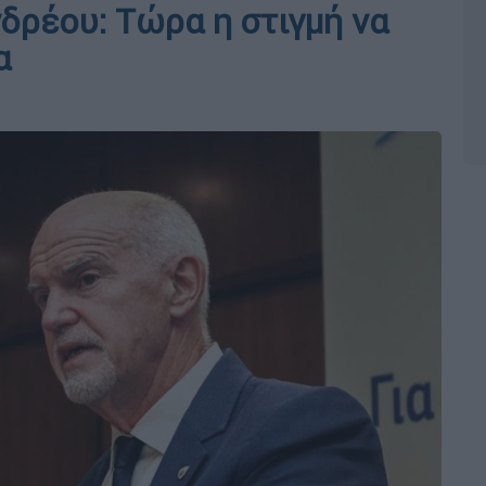
δρέου: Τώρα η στιγμή να
α