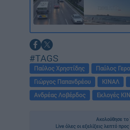
#TAGS
Παύλος Χρηστίδης
Παύλος Γερ
Γιώργος Παπανδρέου
ΚΙΝΑΛ
Ανδρέας Λοβέρδος
Εκλογές ΚΙ
Ακολούθησε το 
Live όλες οι εξελίξεις λεπτό προς