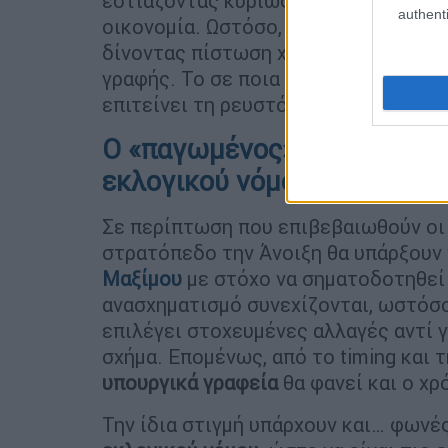
εστιάζοντας κυρίως στην υλοποίηση 
authenti
οικονομία. Ωστόσο, τώρα φαίνεται πω
δίνοντας πίστωση χρόνου στη νέα ηγε
γραφής. Το σε ποια πλευρά θα στραφ
επιτείνει τη ρευστότητα στο πολιτικ
Ο «παγωμένος» ανασχηματισ
εκλογικού νόμου
Σε περίπτωση που επιβεβαιωθούν οι
στρατόπεδο την Άνοιξη θα υπάρξουν
Μαξίμου
με στόχο να σηματοδοτηθεί 
ανασχηματισμό συνεχίζονται, ωστόσ
επιλέγει στοχευμένες αλλαγές αντί 
σχήμα. Επομένως, από το timing και 
υπουργικά γραφεία
θα φανεί και ο χρ
Την ίδια στιγμή υπάρχουν και… φωνέ