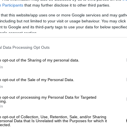
Participants
that may further disclose it to other third parties.
συζήτηση για πρόωρη προσφυγή στις κάλπες
 that this website/app uses one or more Google services and may gath
ς οπότε και αναμένεται αποκλιμάκωση της
including but not limited to your visit or usage behaviour. You may click 
σκήνιο. Οι υποστηρικτές αυτής της άποψης
 to Google and its third-party tags to use your data for below specifi
ύσε να διεκδικήσει μια
καθαρή εντολή
για
ogle consent section.
μιστική της ατζέντα
. Βέβαια υπάρχει και ο
ε δεδομένο πως οι εκλογές θα γίνουν με
l Data Processing Opt Outs
α παρατεταμένη αβεβαιότητα και μάλιστα σε
o opt-out of the Sharing of my personal data.
ι να πάρει μπροστά λόγω
τουρισμού
.
In
αποφάσεις
δεν μπορούν να ληφθούν εν
o opt-out of the Sale of my Personal Data.
γκυρία που η πανδημία καλπάζει. Με
In
ες δημοσκοπήσεις της νέας χρονιάς, όπου
 τα «γαλάζια » ποσοστά.
to opt-out of processing my Personal Data for Targeted
ing.
In
ουν μια εικόνα σιγουριάς όσο διατηρείται
στόσο μια υποχώρηση των ποσοστών
o opt-out of Collection, Use, Retention, Sale, and/or Sharing
ersonal Data that Is Unrelated with the Purposes for which it
την επόμενη ημέρα. Ο Κ. Μητσοτάκης έχει
lected.