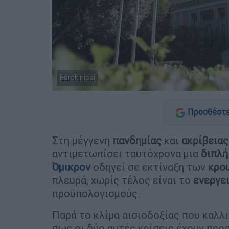
Eurokinissi
Προσθέστε
Στη μέγγενη
πανδημίας
και
ακρίβειας
αντιμετωπίσει ταυτόχρονα μια
διπλή
Όμικρον
οδηγεί σε εκτίναξη των
κρο
πλευρά, χωρίς τέλος είναι το
ενεργει
προϋπολογισμούς.
Παρά το κλίμα αισιοδοξίας που καλλ
πως οι δύο αυτές κρίσεις έχουν προ