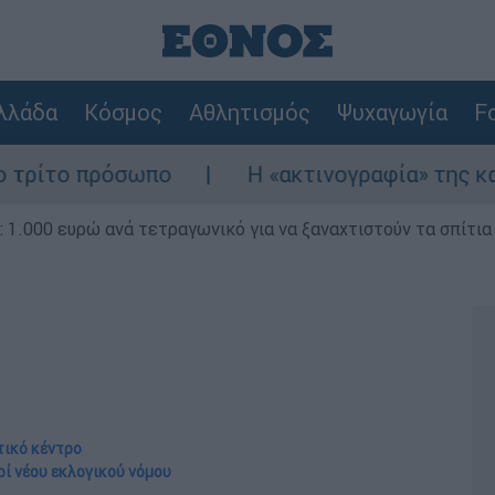
λλάδα
Κόσμος
Αθλητισμός
Ψυχαγωγία
Fo
ωπο
Η «ακτινογραφία» της καταστροφής απ
1.000 ευρώ ανά τετραγωνικό για να ξαναχτιστούν τα σπίτια
τικό κέντρο
ρί νέου εκλογικού νόμου