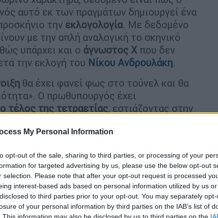
ονός αυτό εκ των πραγμάτων δημιουργεί ένα
 προσκήνιο την
εκλογολογία
. Με δεδομένο
ίνουν με την απλή αναλογική το σκηνικό
θώς υπάρχει και ο
άγνωστος Χ
που δεν
ετά την εκλογή του
Νίκου Ανδρουλάκη
.
οιξη
θα έχει φανεί φως στο τούνελ και θα
κότητα». Ο πρωθυπουργός έχει
ο τέλος της τετραετίας
, εστιάζοντας στην
ζέντας της
κυβέρνησης
.
ocess My Personal Information
εις διαδέχονται η μία την άλλη
(
πανδημία,
εσμα να μην μπορεί με άνεση να ξεδιπλωθεί
to opt-out of the sale, sharing to third parties, or processing of your per
 παρουσιάσει η
Νέα Δημοκρατία
. Την ίδια
formation for targeted advertising by us, please use the below opt-out s
r selection. Please note that after your opt-out request is processed y
ια την αντιμετώπιση των οικονομικών
eing interest-based ads based on personal information utilized by us or
 ανατιμήσεων
απειλούν τη δημοσιονομική …
disclosed to third parties prior to your opt-out. You may separately opt-
η συγκυρία όπου εκκρεμεί η συζήτηση για το
losure of your personal information by third parties on the IAB’s list of
. This information may also be disclosed by us to third parties on the
IA