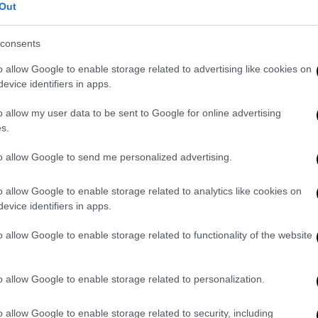
Out
ες εκλογές σε περίπτωση που η Νέα
 αυτοδυναμία.
consents
φίστηκε το 2020 - και ο οποίος θα ισχύσει
o allow Google to enable storage related to advertising like cookies on
ώτο κόμμα για να έχει
αυτοδυναμία πρέπει
evice identifiers in apps.
5% με 38%
. Ποσοστό πάντως που δεν είναι
στον 151 εδρών εξαρτάται και από τις
o allow my user data to be sent to Google for online advertising
s.
υ θα μείνουν εκτός Βουλής.
to allow Google to send me personalized advertising.
στικό κέντρο
o allow Google to enable storage related to analytics like cookies on
όμματα θα αποτελέσουν οι λεγόμενοι
evice identifiers in apps.
 ψηφοφόρους που μαζικά στράφηκαν προς
ύμενη αναμέτρηση, ωστόσο δεν πρέπει να
o allow Google to enable storage related to functionality of the website
στικού κέντρου
- με έντονο
αντι-ΣΥΡΙΖΑ
o allow Google to enable storage related to personalization.
ση επέλεξε τη Νέα Δημοκρατία,
o allow Google to enable storage related to security, including