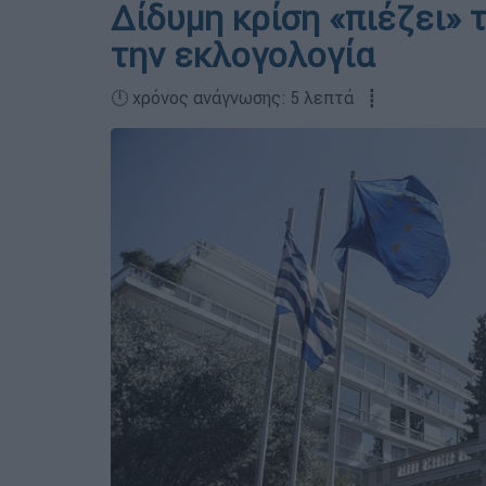
Δίδυμη κρίση «πιέζει» 
την εκλογολογία
🕛 χρόνος ανάγνωσης: 5 λεπτά ┋