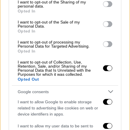
αναγκαίες ενέργειες ανακατανομής
not limited to your visit or usage behaviour. You may click to
I want to opt-out of the Sharing of my
personal data.
grant or deny consent to Google and its third-party tags to
εφοδιασμού των φαρμακείων από τις
Opted In
use your data for below specified purposes in below Google
φαρμακαποθήκες για να καλυφθούν
consent section.
I want to opt-out of the Sale of my
ανάγκες.
Personal Data.
Στις λίγες περιπτώσεις μαθητών και
Opted In
εκπαιδευτικών που δεν προμηθεύτηκαν
I want to opt-out of processing my
self-test, μπορούν να διαθέσουν οι
Personal Data for Targeted Advertising.
Opted In
Σχολικές Μονάδες και οι Διευθύνσεις
Εκπαίδευσης, που έχουν κατά κανόνα
I want to opt-out of Collection, Use,
Retention, Sale, and/or Sharing of my
αποθέματα self-test.
Personal Data that Is Unrelated with the
Purposes for which it was collected.
Εφόσον δεν έχουν, μπορούν να
Opted Out
ειδοποιήσουν τη Σχολική τους Επιτροπή
να τις προμηθεύσει με self-test για το
Google consents
άνοιγμα της Δευτέρας.
I want to allow Google to enable storage
related to advertising like cookies on web or
Ελλείψεις στα φαρμακεία
device identifiers in apps.
I want to allow my user data to be sent to
Σύμφωνα με το ρεπορτάζ της Γεωργίας