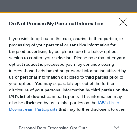
Do Not Process My Personal Information
Οι διευκρινίσεις των υπουργείων
If you wish to opt-out of the sale, sharing to third parties, or
processing of your personal or sensitive information for
Παιδείας και Υγείας
targeted advertising by us, please use the below opt-out
section to confirm your selection. Please note that after your
Από την Τετάρτη 5/1 ως σήμερα
opt-out request is processed you may continue seeing
δόθηκαν περισσότερα από 6,7 εκ. τεστ
interest-based ads based on personal information utilized by
στο 87,4% των δικαιούχων μαθητών και
us or personal information disclosed to third parties prior to
εκπαιδευτικών. Είχαμε τη μεγαλύτερη
your opt-out. You may separately opt-out of the further
disclosure of your personal information by third parties on the
προσέλευση από ποτέ και ευχαριστούμε
IAB’s list of downstream participants. This information may
θερμά την εκπαιδευτική κοινότητα για
also be disclosed by us to third parties on the
IAB’s List of
τη μαζική ανταπόκριση στο νέο
Downstream Participants
that may further disclose it to other
πρωτόκολλο.
third parties.
Εχθές και σήμερα το πρωί, λόγω της
Please note that this website/app uses one or more Google
Personal Data Processing Opt Outs
υψηλής ζήτησης σε φαρμακεία, έγιναν
services and may gather and store information including but