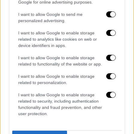
Google for online advertising purposes.
Λαγού στο κεντρικό δελτίο ειδήσεων
του OPEN το απόγευμα του Σαββάτου
I want to allow Google to send me
σε
φαρμακεία
της Αθήνας, δεν υπήρχε
self
personalized advertising.
test
ούτε για δείγμα.
I want to allow Google to enable storage
related to analytics like cookies on web or
device identifiers in apps.
I want to allow Google to enable storage
related to functionality of the website or app.
I want to allow Google to enable storage
related to personalization.
I want to allow Google to enable storage
related to security, including authentication
functionality and fraud prevention, and other
user protection.
Έτσι
γονείς
, εκπαιδευτικοί
και
μαθητές
επιδόθηκαν σε αγώνα δρόμου
για να προμηθευτούν τα απαραίτητα