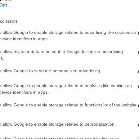
ναφέρεται ότι η Safa Msehli, εκπρόσωπος
Out
υσης (ΔΟΜ) του ΟΗΕ για τη μετανάστευση,
αστε σε συζητήσεις με τις αρμόδιες αρχές
consents
αγωδίας».
o allow Google to enable storage related to advertising like cookies on
evice identifiers in apps.
ρίκη
που 12 παράτυποι μετανάστες
πάγωσαν
 τα ελληνικά
σύνορα
. Καταγγέλλοντας τις
o allow my user data to be sent to Google for online advertising
 ατόμων που κινούνται στα σύνορα
s.
 πολλά μέρη του κόσμου, όπως έχει
to allow Google to send me personalized advertising.
από τον ΔΟΜ, η Msehli ζήτησε δράση για
o allow Google to enable storage related to analytics like cookies on
evice identifiers in apps.
τικές
απαγορεύονται βάσει του
διεθνούς
 καμία περίπτωση», είπε η Msehli,
o allow Google to enable storage related to functionality of the website
ασίας να δοθεί προτεραιότητα στο
 τα ανθρώπινα δικαιώματα των παράτυπων
o allow Google to enable storage related to personalization.
.
o allow Google to enable storage related to security, including