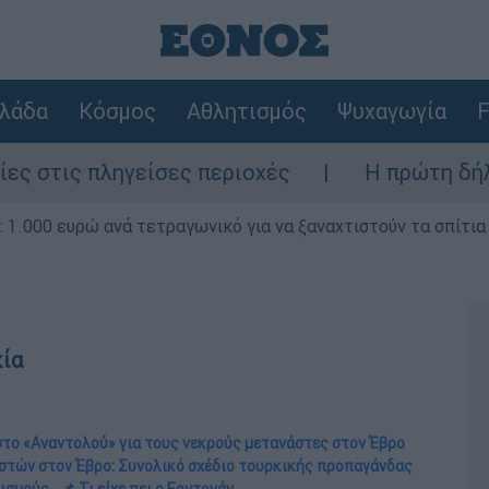
λάδα
Κόσμος
Αθλητισμός
Ψυχαγωγία
F
ληγείσες περιοχές
Η πρώτη δήλωση της ο
1.000 ευρώ ανά τετραγωνικό για να ξαναχτιστούν τα σπίτια
κία
το «Αναντολού» για τους νεκρούς μετανάστες στον Έβρο
αστών στον Έβρο: Συνολικό σχέδιο τουρκικής προπαγάνδας