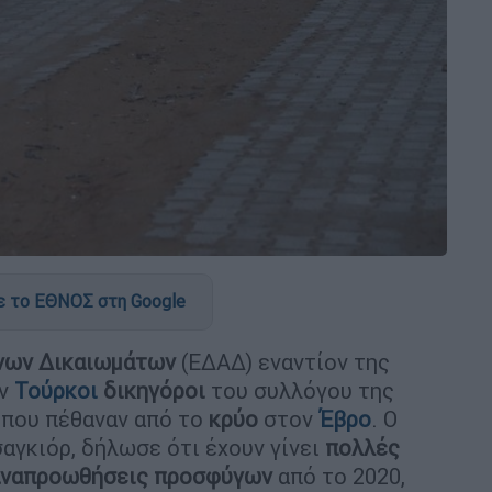
 το ΕΘΝΟΣ στη Google
νων Δικαιωμάτων
(ΕΔΑΔ) εναντίον της
υν
Τούρκοι
δικηγόροι
του συλλόγου της
που πέθαναν από το
κρύο
στον
Έβρο
. Ο
αγκιόρ, δήλωσε ότι έχουν γίνει
πολλές
ναπροωθήσεις
προσφύγων
από το 2020,