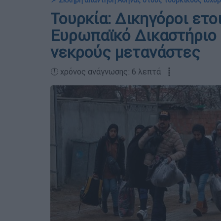
📌 Σκληρή απάντηση Αθήνας στους τουρκικούς ισχυ
Τουρκία: Δικηγόροι ετ
Ευρωπαϊκό Δικαστήριο 
νεκρούς μετανάστες
🕛 χρόνος ανάγνωσης: 6 λεπτά ┋