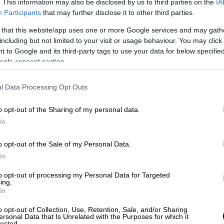
. This information may also be disclosed by us to third parties on the
IA
Participants
that may further disclose it to other third parties.
ον πρόεδρο του δικηγορικού συλλόγου
 that this website/app uses one or more Google services and may gath
ικηγορικού συλλόγου
Αθηνών
και να τους
including but not limited to your visit or usage behaviour. You may click 
 to Google and its third-party tags to use your data for below specifi
επίλυση αυτού του ζητήματος. Θα γράψω
ogle consent section.
 του Συμβουλίου της Ευρώπης για τα
άτοβιτς
, τον ειδικό εισηγητή των
l Data Processing Opt Outs
δικαιώματα των μεταναστών
Φελίπε
στή των Η.Ε .
Φίλιππο
Γκάντι
και την
o opt-out of the Sharing of my personal data.
ς Ε.Ε.
Ίλβα
Γιόχανσον
και να τους καλέσω
In
πολη. Ας έρθουν να δουν το πρόβλημα
βιώνουν οι μετανάστες», ανέφερε.
o opt-out of the Sale of my Personal Data.
In
στο «Αναντολού» για τους
to opt-out of processing my Personal Data for Targeted
Έβρο
ing.
In
πρακτορείο ειδήσεων
Anadolu
με τίτλο «
ΟΗΕ
:
o opt-out of Collection, Use, Retention, Sale, and/or Sharing
ersonal Data that Is Unrelated with the Purposes for which it
2
παράτυπων μεταναστών
από το
κρύο
που
lected.