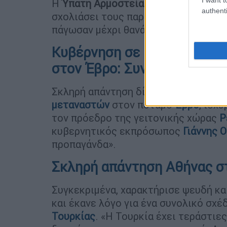
Η
Ύπατη Αρμοστεία
του
ΟΗΕ
για τα 
authenti
σχολιάσει τους παράτυπους μετανάσ
πάγωσαν μέχρι θανάτου.
Κυβέρνηση σε Ερντογάν για
στον Έβρο: Συνολικό σχέδι
Σκληρή απάντηση δίνει η Αθήνα στο
μεταναστών
στον ποταμό
Έβρο
, ισχ
τον πρόεδρο της γειτονικής χώρας
Ρ
κυβερνητικός εκπρόσωπος
Γιάννης 
προπαγάνδα».
Σκληρή απάντηση Αθήνας σ
Συγκεκριμένα, χαρακτήρισε ψευδή κα
και έκανε λόγο για ένα συνολικό σχ
Τουρκίας
. «Η Τουρκία έχει τεράστιε