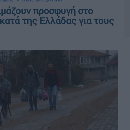
ρισμούς
📌 Τι είχε πει ο Ερντογάν
οιμάζουν προσφυγή στο
κατά της Ελλάδας για τους