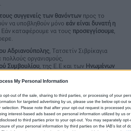
.
τους συγγενείς των θανόντων
προς το
ούν να υποβληθούν μόνο
εάν είναι δυνατή η
 Εάν καταφέρουμε να τους
προσεγγίσουμε
,
φερε.
ου
Αδριανούπολης
, Τατσετίν Σιβρίκαγια
 πολλούς οργανισμούς,
ού
Συμβουλίου
, της Ε.Ε και των
Ηνωμένων
ocess My Personal Information
to opt-out of the sale, sharing to third parties, or processing of your per
formation for targeted advertising by us, please use the below opt-out s
r selection. Please note that after your opt-out request is processed y
τογάν για τα περί νεκρών
eing interest-based ads based on personal information utilized by us or
ό σχέδιο τουρκικής προπαγάνδας
disclosed to third parties prior to your opt-out. You may separately opt-
losure of your personal information by third parties on the IAB’s list of