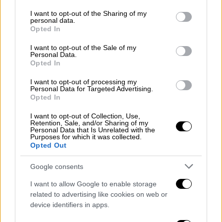
services and may gather and store information including but
των παρόχων ηλεκτρικής ενέργειας, με
not limited to your visit or usage behaviour. You may click to
I want to opt-out of the Sharing of my
τροπολογίες στη βουλή. Έχει αφήσει
personal data.
grant or deny consent to Google and its third-party tags to
Opted In
ανεξέλεγκτη την κερδοσκοπία,
use your data for below specified purposes in below Google
αδρανοποιώντας τις Ρυθμιστικές Αρχές.
consent section.
I want to opt-out of the Sale of my
Personal Data.
Δεν υιοθετεί, όχι τα μέτρα ανακούφισης που
Opted In
ο ΣΥΡΙΖΑ-ΠΣ έχει προτείνει εδώ και μήνες,
I want to opt-out of processing my
αλλά ούτε καν αυτά που προτείνει η
Personal Data for Targeted Advertising.
Κομισιόν. Και σαν να μην έφταναν όλα αυτά,
Opted In
βγαίνουν στελέχη της κυβέρνησής του και
I want to opt-out of Collection, Use,
κατηγορούν τους πολίτες, λέγοντας ότι «το
Retention, Sale, and/or Sharing of my
Personal Data that Is Unrelated with the
τζάμπα πέθανε». Πρόκειται για μια
Purposes for which it was collected.
Opted Out
κυβέρνηση που μεροληπτεί συστηματικά
υπέρ των ισχυρών, υπέρ συγκεκριμένων
Google consents
επιχειρηματικών συμφερόντων. Μόνο μια
I want to allow Google to enable storage
προοδευτική κυβέρνηση θα μπορούσε να
related to advertising like cookies on web or
αντιμετωπίσει πραγματικά όλα αυτά τα
device identifiers in apps.
προβλήματα. Δείτε, για παράδειγμα τα