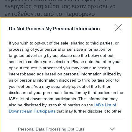
ενεργείας στη χώρα μας είχαν αρχίσει να
εκτοξεύονται από το περασμένο
Φθινόπωρο, δηλαδή πολύ πριν τη ρωσική
εισβολή. Τα αποτελέσματα τα ζούμε.
Do Not Process My Personal Information
Είμαστε πρωταθλητές σε όλα τα αρνητικά
μεγέθη. Στην ακρίβεια, στην τιμή του
If you wish to opt-out of the sale, sharing to third parties, or
processing of your personal or sensitive information for
ηλεκτρικού, στην τιμή της βενζίνης. Ο
targeted advertising by us, please use the below opt-out
βασικός μισθός έχει παραμείνει στα επίπεδα
section to confirm your selection. Please note that after your
του 2010. Τα λαϊκά νοικοκυριά, δεν τα
opt-out request is processed you may continue seeing
βγάζουν πέρα μετά την τρίτη, κάποιοι και
interest-based ads based on personal information utilized by
us or personal information disclosed to third parties prior to
μετά την δεύτερη βδομάδα του μήνα. Η
your opt-out. You may separately opt-out of the further
πλειοψηφία των εργαζομένων δεν ξέρει πια
disclosure of your personal information by third parties on the
τι να πρωτοπληρώσει. Το ρεύμα ή το σούπερ
IAB’s list of downstream participants. This information may
μάρκετ; Τα φροντιστήρια των παιδιών τους
also be disclosed by us to third parties on the
IAB’s List of
Downstream Participants
that may further disclose it to other
ή τη βενζίνη για να πάνε στη δουλειά τους;
third parties.
Και τι κάνει για όλα αυτά ο κ. Μητσοτάκης;
Προσπαθεί να προστατεύσει τα υπερκέρδη
Please note that this website/app uses one or more Google
Personal Data Processing Opt Outs