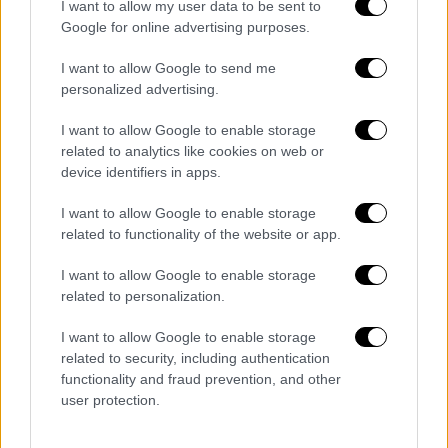
φιλολαϊκά μέτρα που πήραν χώρες όπως η
I want to allow my user data to be sent to
Google for online advertising purposes.
Ισπανία και η Πορτογαλία, που πήγαν στην ΕΕ
και διαπραγματεύθηκαν πραγματικά, υπέρ
I want to allow Google to send me
των πολιτών τους. Γι’ αυτό απαιτείται άμεσα
personalized advertising.
μια μεγάλη πολιτική και κοινωνική αλλαγή,
I want to allow Google to enable storage
και μια άλλη κυβέρνηση, που να εργάζεται για
related to analytics like cookies on web or
τα συμφέροντα της μεγάλης πλειοψηφίας
device identifiers in apps.
του κόσμου.
I want to allow Google to enable storage
Στον ΣΥΡΙΖΑ-Προοδευτική Συμμαχία με
related to functionality of the website or app.
ποιους τρόπους θα οργανώσετε την
I want to allow Google to enable storage
προεκλογική σας προετοιμασία;
related to personalization.
Ο κ. Μητσοτάκης νομίζει ότι θα αιφνιδιάσει
I want to allow Google to enable storage
τα υπόλοιπα κόμματα. Δεν πρόκειται φυσικά
related to security, including authentication
να τα καταφέρει. Ο ΣΥΡΙΖΑ-ΠΣ είναι έτοιμος,
functionality and fraud prevention, and other
ανά πάσα στιγμή, να δώσει τη μάχη των
user protection.
εκλογών. Κάνουμε περιοδείες, ομιλίες και