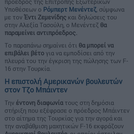
πρόεδρος της Επιτροπής Εξωτερικών
Υποθέσεων ο
Ρόμπερτ Μενέντεζ
, σύμφωνα
με τον
Έντι Ζεμενίδης
και δηλώσεις του
στην Αλεξία Τασούλη, ο Μενέντεζ
θα
παραμείνει αντιπρόεδρος.
Το παραπάνω σημαίνει ότι
θα μπορεί να
επιβάλει βέτο
για να εμποδίσει από την
πλευρά του την έγκριση της πώλησης των F-
16 στην Τουρκία.
Η επιστολή Αμερικανών βουλευτών
στον Τζο Μπάιντεν
Την
έντονη διαφωνία
τους στη δημόσια
στήριξη που εξέφρασε ο πρόεδρος Μπάιντεν
στο αίτημα της Τουρκίας για την αγορά και
την αναβάθμιση μαχητικών F-16 εκφράζουν
Αμερικανοί βουλευτές
, οι οποίοι έστειλαν