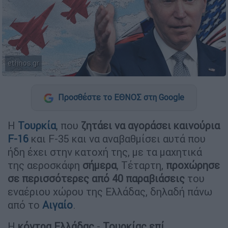
ethnos.gr
Προσθέστε το ΕΘΝΟΣ στη Google
Η
Τουρκία
, που
ζητάει να αγοράσει καινούρια
F-16
και F-35 και να αναβαθμίσει αυτά που
ήδη έχει στην κατοχή της, με τα μαχητικά
της αεροσκάφη
σήμερα
, Τέταρτη,
προχώρησε
σε περισσότερες από 40 παραβιάσεις
του
εναέριου χώρου της Ελλάδας, δηλαδή πάνω
από το
Αιγαίο
.
Η
κόντρα Ελλάδας
-
Τουρκίας
επί