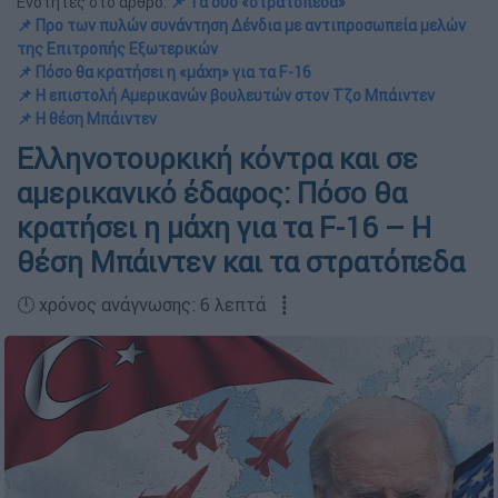
Ενότητες στο άρθρο:
📌 Τα δύο «στρατόπεδα»
📌 Προ των πυλών συνάντηση Δένδια με αντιπροσωπεία μελών
της Επιτροπής Εξωτερικών
📌 Πόσο θα κρατήσει η «μάχη» για τα F-16
📌 Η επιστολή Αμερικανών βουλευτών στον Τζο Μπάιντεν
📌 Η θέση Μπάιντεν
Ελληνοτουρκική κόντρα και σε
αμερικανικό έδαφος: Πόσο θα
κρατήσει η μάχη για τα F-16 – Η
θέση Μπάιντεν και τα στρατόπεδα
🕛 χρόνος ανάγνωσης: 6 λεπτά ┋