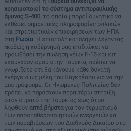
Μπάιντεν ότι
η Τουρκία συνεχίζει να
χρησιμοποιεί το σύστημα αντιπυραυλικής
άμυνας S-400
, το οποίο μπορεί δυνητικά να
εκθέσει σημαντικές πληροφορίες οπλικών
και στρατιωτικών επιχειρήσεων των ΗΠΑ
στη
Ρωσία
. Η επιστολή καταλήγει λέγοντας
«καθώς η κυβέρνησή σας επιδιώκει να
προωθήσει την πώληση νέων F-16 και κιτ
εκσυγχρονισμού στην Τουρκία, πρέπει να
γνωρίζετε ότι θα κάνουμε κάθε δυνατή
ενέργεια ως μέλη του Κογκρέσου για να την
αποτρέψουμε. Οι Ηνωμένες Πολιτείες δεν
πρέπει να παράσχουν περαιτέρω στήριξη
στον στρατό της Τουρκίας έως ότου
ληφθούν
απτά βήματα
για τον τερματισμό
των αποσταθεροποιητικών ενεργειών και
των παραβιάσεων του Διεθνούς Δικαίου στο
εσωτερικό και στο εξωτερικό (της χώρας)».