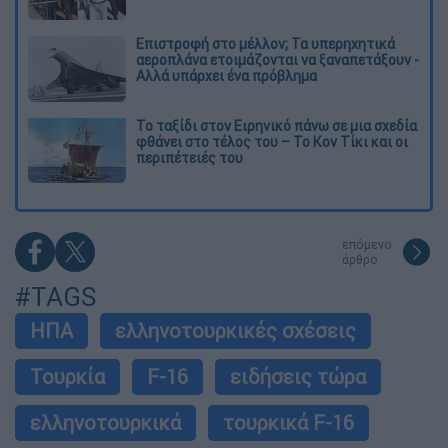
Επιστροφή στο μέλλον; Τα υπερηχητικά
αεροπλάνα ετοιμάζονται να ξαναπετάξουν -
Αλλά υπάρχει ένα πρόβλημα
Το ταξίδι στον Ειρηνικό πάνω σε μια σχεδία
φθάνει στο τέλος του – Το Κον Τίκι και οι
περιπέτειές του
επόμενο
άρθρο
#TAGS
ΗΠΑ
ελληνοτουρκικές σχέσεις
Τουρκία
F-16
ειδήσεις τώρα
ελληνοτουρκικά
τουρκικά F-16