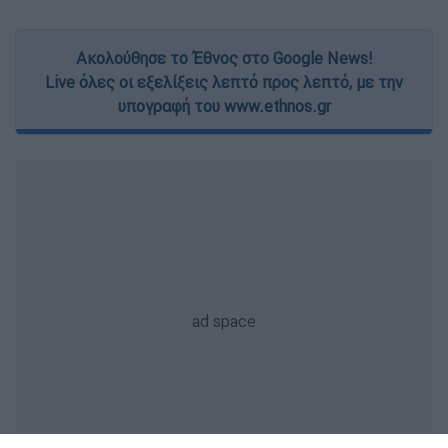
Ακολούθησε το Έθνος στο Google News!
Live όλες οι εξελίξεις λεπτό προς λεπτό, με την
υπογραφή του www.ethnos.gr