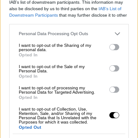
ότι δεν έχει κάνει τίποτα για να ενισχύσει
IAB’s list of downstream participants. This information may
also be disclosed by us to third parties on the
IAB’s List of
το ΝΑΤΟ από τότε που η εισβολή της
Downstream Participants
that may further disclose it to other
Ρωσίας στην Ουκρανία πυροδότησε τη
third parties.
μεγαλύτερη κρίση που έχει αντιμετωπίσει η
Please note that this website/app uses one or more Google
συμμαχία εδώ και δεκαετίες», αναφέρουν οι
Personal Data Processing Opt Outs
services and may gather and store information including but
βουλευτές στην επιστολή τους.
not limited to your visit or usage behaviour. You may click to
I want to opt-out of the Sharing of my
personal data.
grant or deny consent to Google and its third-party tags to
Συνεχίζοντας, υποστηρίζουν ότι αυτές οι
Opted In
use your data for below specified purposes in below Google
πρακτικές του Τούρκου πρόεδρου, ο οποίες
consent section.
I want to opt-out of the Sale of my
αντιτίθενται στο κοινό καλό
της συμμαχίας,
Personal Data.
Opted In
δεν πρέπει να αποτελούν έκπληξη, καθώς η
Άγκυρα έχει προβεί σε μια σειρά
I want to opt-out of processing my
Personal Data for Targeted Advertising.
αποσταθεροποιητικών ενεργειών, οι οποίες
Opted In
εκτείνονται από την Ανατολική Μεσόγειο
I want to opt-out of Collection, Use,
μέχρι την Μέση Ανατολή και τη Βόρεια
Retention, Sale, and/or Sharing of my
Personal Data that Is Unrelated with the
Αφρική.
Purposes for which it was collected.
Opted Out
«Το καθεστώς του (Ερντογάν) έχει