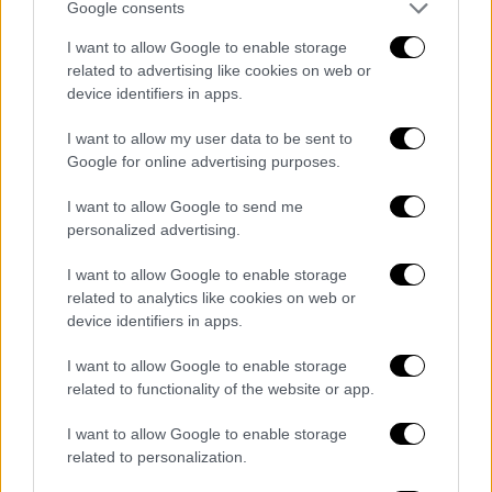
χρησιμοποιήσει
επανειλημμένα τη
Google consents
στρατιωτική ισχύ
του για να
I want to allow Google to enable storage
αποσταθεροποιήσει την Ανατολική
related to advertising like cookies on web or
Μεσόγειο, τη Μέση Ανατολή, τον Νότιο
device identifiers in apps.
Καύκασο και τη Βόρεια Αφρική. Οι δυνάμεις
I want to allow my user data to be sent to
που υποστηρίζονται από την Τουρκία και η
Google for online advertising purposes.
Τουρκία έχουν χρησιμοποιήσει όπλα και
εξαρτήματα αμερικανικής κατασκευής κατά
I want to allow Google to send me
personalized advertising.
τη διάρκεια αυτών των εισβολών για να
διαπράξουν εγκλήματα πολέμου,
I want to allow Google to enable storage
συμπεριλαμβανομένων βομβαρδισμών
related to analytics like cookies on web or
αμάχων και στόχων όπως νοσοκομεία και
device identifiers in apps.
σχολεία στο Ιράκ, στη Συρία και στο
I want to allow Google to enable storage
Ναγκόρνο Καραμπάχ. Έχουν επίσης
related to functionality of the website or app.
χρησιμοποιηθεί επανειλημμένα για
να
I want to allow Google to enable storage
παραβιάσουν την εδαφική ακεραιότητα
related to personalization.
συμμάχων και εταίρων του ΝΑΤΟ,
όπως η