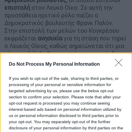
επιστολή
στον Λευκό Οίκο. Σε αυτή την
προσπάθεια ηγετικό ρόλο παίζει ο
Δημοκρατικός βουλευτής Φρανκ Παλόν.
Στην επιστολή των μελών του Κογκρέσου
εκφράζεται
ανησυχία
για τη στάση που τηρεί
ο Λευκός Οίκος, καθώς σημειώνεται ότι μια
τέτοια εξέλιξη θα ανταμείψει τον πρόεδρο
Ερντογάν
για την μη τήρηση των
Do Not Process My Personal Information
δεσμεύσεων της Τουρκίας τόσο προς τις
Ηνωμένες Πολιτείες όσο και προς το ΝΑΤΟ.
If you wish to opt-out of the sale, sharing to third parties, or
processing of your personal or sensitive information for
«Ο Ερντογάν επιλέγει να βάζει το
targeted advertising by us, please use the below opt-out
προσωπικό όφελος
πάνω από το συλλογικό
section to confirm your selection. Please note that after your
καλό των συμμάχων του. Η επιλογή του να
opt-out request is processed you may continue seeing
interest-based ads based on personal information utilized by
εμποδίσει τη Φινλανδία και τη Σουηδία να
us or personal information disclosed to third parties prior to
ενταχθούν στο ΝΑΤΟ μέχρι να λάβει
your opt-out. You may separately opt-out of the further
παράλογες διαβεβαιώσεις καθιστά σαφές
disclosure of your personal information by third parties on the