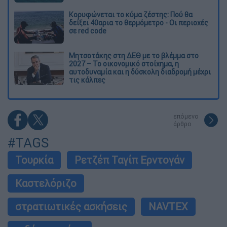
Κορυφώνεται το κύμα ζέστης: Πού θα
δείξει 40αρια το θερμόμετρο - Οι περιοχές
σε red code
Μητσοτάκης στη ΔΕΘ με το βλέμμα στο
2027 – Το οικονομικό στοίχημα, η
αυτοδυναμία και η δύσκολη διαδρομή μέχρι
τις κάλπες
επόμενο
άρθρο
#TAGS
Τουρκία
Ρετζέπ Ταγίπ Ερντογάν
Καστελόριζο
στρατιωτικές ασκήσεις
NAVTEX