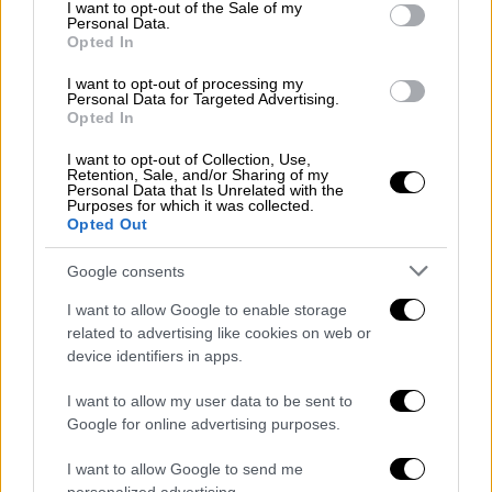
consent section.
I want to opt-out of the Sale of my
Μηνύματα από την Αθήνα
Personal Data.
Opted In
I want to opt-out of processing my
Personal Data for Targeted Advertising.
Opted In
I want to opt-out of Collection, Use,
Retention, Sale, and/or Sharing of my
Personal Data that Is Unrelated with the
video
Purposes for which it was collected.
Opted Out
Google consents
I want to allow Google to enable storage
related to advertising like cookies on web or
Υπενθυμίζεται πως ο υπουργός Εξωτερικών
device identifiers in apps.
Νίκος Δένδιας
, έθεσε με ένταση το θέμα του
Διεθνούς Δικαίου και του Διεθνούς Δικαίου
I want to allow my user data to be sent to
της Θάλασσας
(UNCLOS) κατά τη σειρά των
Google for online advertising purposes.
συναντήσεων που είχε σήμερα με ομολόγους
I want to allow Google to send me
του στο περιθώριο των εργασιών της 55ης