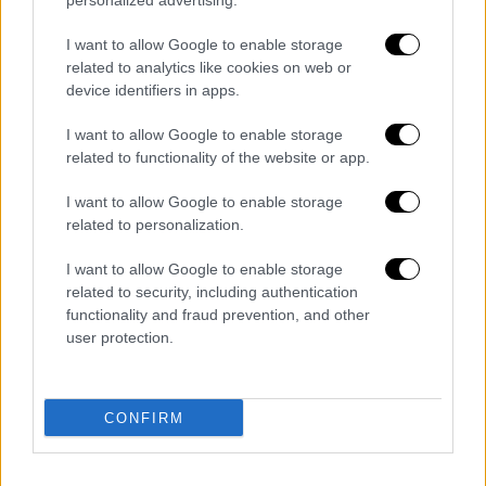
personalized advertising.
Συνόδου των
υπουργών Εξωτερικών
της
I want to allow Google to enable storage
ASEAN) η οποία διεξάγεται στην Καμπότζη.
related to analytics like cookies on web or
device identifiers in apps.
«Δηλαδή της ανάγκης να υπάρχει ένα
σταθερό πλαίσιο μέσα στο οποίο θα
I want to allow Google to enable storage
εξασφαλίζεται τόσο η ελεύθερη ναυσιπλοΐα
related to functionality of the website or app.
όσο και η ασφάλεια και συνεργασία στο
I want to allow Google to enable storage
θαλάσσιο περιβάλλον» όπως τόνισε ο Νίκος
related to personalization.
Δένδιας σε δήλωσή του κατά τη συμμετοχή
του στις εργασίες της Συνόδου.
I want to allow Google to enable storage
related to security, including authentication
Επίσης, διαπίστωσε ότι το σύνολο των
functionality and fraud prevention, and other
χωρών με τις οποίες συζήτησε σήμερα είχαν
user protection.
πολύ θετική ανταπόκριση στη συγκεκριμένη
τοποθέτηση. «Γενικά, φαίνεται ότι στο
CONFIRM
πλαίσιο που σήμερα υπάρχει και κατ'
ακολουθίαν της ρωσικής εισβολής στην
Ουκρανία, η διεθνής κοινότητα καταλαβαίνει