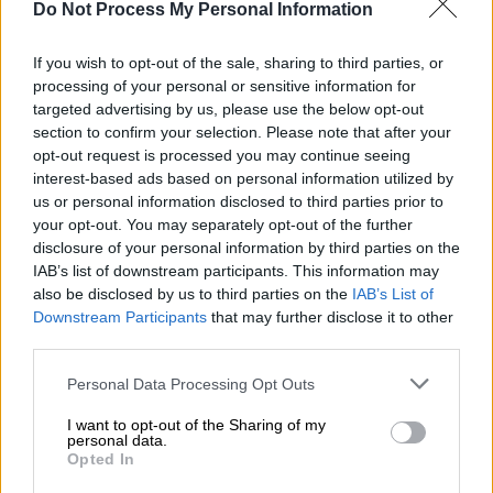
Do Not Process My Personal Information
εικόνας μεταξύ πλοίων και αεροσκαφών.
Οι
Τούρκοι
από την πλευρά τους εξέδωσαν
If you wish to opt-out of the sale, sharing to third parties, or
processing of your personal or sensitive information for
προκλητική
αντιNavtex
, αμφισβητώντας για
targeted advertising by us, please use the below opt-out
ακόμη μια φορά την
δικαιοδοσία της
section to confirm your selection. Please note that after your
Ελλάδας στην περιοχή
. Σημείωσαν μάλιστα
opt-out request is processed you may continue seeing
ότι πρόκειται για περιοχή ευθύνης της
interest-based ads based on personal information utilized by
us or personal information disclosed to third parties prior to
Τουρκίας. Σε κάθε περίπτωση όμως η
your opt-out. You may separately opt-out of the further
άσκηση θα πραγματοποιηθεί, όπως κάθε
disclosure of your personal information by third parties on the
φορά, με τις Ένοπλες Δυνάμεις να
IAB’s list of downstream participants. This information may
βρίσκονται σε επαγρύπνηση και να
also be disclosed by us to third parties on the
IAB’s List of
προετοιμάζονται για κάθε ενδεχόμενο.
Downstream Participants
that may further disclose it to other
third parties.
Υπενθυμίζεται πως τις περιοχές στις
Please note that this website/app uses one or more Google
Personal Data Processing Opt Outs
services and may gather and store information including but
οποίες θα κάνει έρευνες το γεωτρύπανο της
not limited to your visit or usage behaviour. You may click to
I want to opt-out of the Sharing of my
Τουρκίας θα ανακοινώσει σε τελετή ο ίδιος
personal data.
grant or deny consent to Google and its third-party tags to
Opted In
ο
Ρετζέπ Ταγίπ Ερντογάν
στις 9 Αυγούστου.
use your data for below specified purposes in below Google