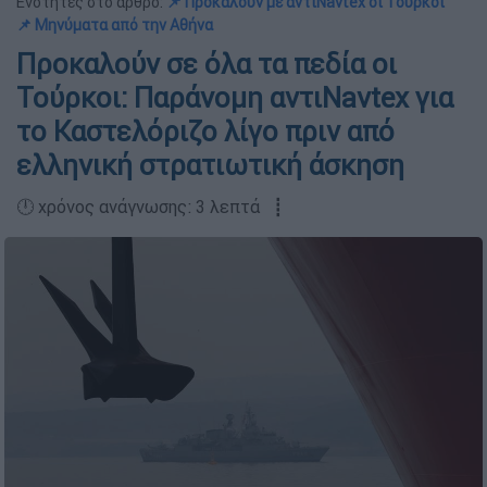
Ενότητες στο άρθρο:
📌 Προκαλούν με αντιNavtex οι Τούρκοι
📌 Μηνύματα από την Αθήνα
Προκαλούν σε όλα τα πεδία οι
Τούρκοι: Παράνομη αντιNavtex για
το Καστελόριζο λίγο πριν από
ελληνική στρατιωτική άσκηση
🕛 χρόνος ανάγνωσης: 3 λεπτά ┋