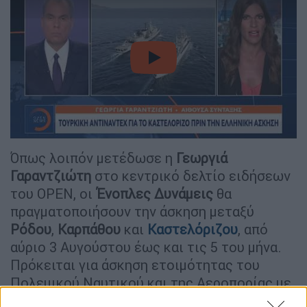
video
Όπως λοιπόν μετέδωσε η
Γεωργιά
Γαραντζιώτη
στο κεντρικό δελτίο ειδήσεων
του OPEN, οι
Ένοπλες Δυνάμεις
θα
πραγματοποιήσουν την άσκηση μεταξύ
Ρόδου
,
Καρπάθου
και
Καστελόριζου
, από
αύριο 3 Αυγούστου έως και τις 5 του μήνα.
Πρόκειται για άσκηση ετοιμότητας του
Πολεμικού Ναυτικού και της Αεροπορίας με
σενάρια προσβολής στόχων και ανταλλαγής