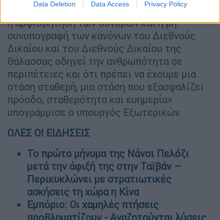
Data Deletion
Data Access
Privacy Policy
όλο και περισσότερο ότι ο αναθεωρητισμός,
η αμφισβήτηση των συνόρων και η μη
συνυπογραφή των κανόνων του Διεθνούς
Δικαίου και του Διεθνούς Δικαίου της
Θάλασσας οδηγεί την ανθρωπότητα σε
περιπέτειες και ότι πρέπει να έχουμε μια
στάση σταθερή, μια στάση που εξασφαλίζει
πρόοδο, σταθερότητα και ευημερία»
υπογράμμισε ο υπουργός Εξωτερικών.
ΟΛΕΣ ΟΙ ΕΙΔΗΣΕΙΣ
Το πρώτο μήνυμα της Νάνσι Πελόζι
μετά την άφιξή της στην Ταϊβάν –
Περικυκλώνει με στρατιωτικές
ασκήσεις τη χώρα η Κίνα
Εμπόριο: Οι χαμηλές πτήσεις
προβληματίζουν - Αναζητούνται λύσεις