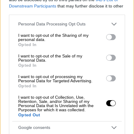
ασκήσεις σε Έβρο και Αιγαίο
Downstream Participants
that may further disclose it to other
third parties.
Τι αναφέρουν τουρκικά ΜΜΕ
Please note that this website/app uses one or more Google
Personal Data Processing Opt Outs
services and may gather and store information including but
not limited to your visit or usage behaviour. You may click to
I want to opt-out of the Sharing of my
personal data.
grant or deny consent to Google and its third-party tags to
Opted In
use your data for below specified purposes in below Google
consent section.
I want to opt-out of the Sale of my
Personal Data.
Opted In
I want to opt-out of processing my
Personal Data for Targeted Advertising.
Opted In
I want to opt-out of Collection, Use,
Retention, Sale, and/or Sharing of my
Personal Data that Is Unrelated with the
Purposes for which it was collected.
Opted Out
Κόσμος
|
30.05.2024 18:10
Google consents