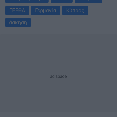
ΓΕΕΘΑ
Γερμανία
Κύπρος
άσκηση