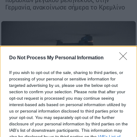
Γερμανία, ανακοίνωσε σήμερα το Κρεμλίνο
Do Not Process My Personal Information
If you wish to opt-out of the sale, sharing to third parties, or
processing of your personal or sensitive information for
targeted advertising by us, please use the below opt-out
section to confirm your selection. Please note that after your
opt-out request is processed you may continue seeing
interest-based ads based on personal information utilized by
us or personal information disclosed to third parties prior to
your opt-out. You may separately opt-out of the further
Κόσμος
|
10.06.2024 19:12
disclosure of your personal information by third parties on the
Τουρκικά ΜΜΕ: «Απειλείται» η Τουρκία
IAB’s list of downstream participants. This information may
από τις ελληνικές στρατιωτικές
also be disclosed by us to third parties on the
IAB’s List of