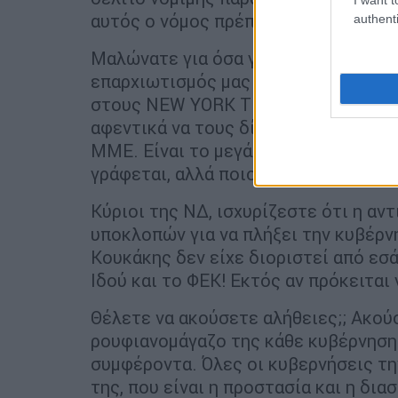
αυτός ο νόμος πρέπει να καταργηθεί.
authenti
Μαλώνατε για όσα γράφει για τις πα
επαρχιωτισμός μας και ο δυτικο-λιγ
στους NEW YORK TIMES, ΤΟ POLITIKO 
αφεντικά να τους δίνουν εντολές. Εδ
ΜΜΕ. Είναι το μεγάλο θύμα της παρα
γράφεται, αλλά ποιος το γράφει! Κανε
Κύριοι της ΝΔ, ισχυρίζεστε ότι η α
υποκλοπών για να πλήξει την κυβέρν
Κουκάκης δεν είχε διοριστεί από εσ
Ιδού και το ΦΕΚ! Εκτός αν πρόκειται
Θέλετε να ακούσετε αλήθειες;; Ακού
ρουφιανομάγαζο της κάθε κυβέρνησης
συμφέροντα. Όλες οι κυβερνήσεις τ
της, που είναι η προστασία και η δι