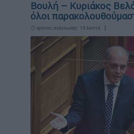
Βουλή – Κυριάκος Βελό
όλοι παρακολουθούμασ
🕛 χρόνος ανάγνωσης: 15 λεπτά ┋