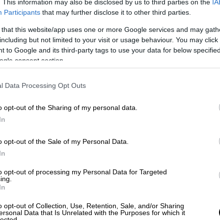
. This information may also be disclosed by us to third parties on the
IA
; Γιατί πράγματι η ΕΥΠ έχει γίνει εργαλείο
Participants
that may further disclose it to other third parties.
 Αυτό που είπε ο διοικητής της ΕΥΠ
 that this website/app uses one or more Google services and may gath
ύνται» σημαίνει ότι η Δημοκρατία
including but not limited to your visit or usage behaviour. You may click 
 to Google and its third-party tags to use your data for below specifi
ogle consent section.
 τον τελευταίο χρόνο, μέσα στο 2022:
τιάξατε παρακολουθεί κόσμο! Ανακαλύψατε
l Data Processing Opt Outs
υ εσείς φτιάξατε! Ανακαλύψατε ότι
τους στοχοποιείτε εσείς! Ε, είναι καιρός
o opt-out of the Sharing of my personal data.
In
νο σε κάθε κυβέρνηση. Και επειδή δεν
o opt-out of the Sale of my Personal Data.
 ψεύτικο κυβερνητικό έργο που δεν κάνατε
In
to opt-out of processing my Personal Data for Targeted
ing.
ήσεις για να καταλάβει και ο Ελληνικός
In
οκλοπές των τηλεφώνων των προσώπων που
o opt-out of Collection, Use, Retention, Sale, and/or Sharing
ήσει τους στόχους και τον κύκλο των
ersonal Data that Is Unrelated with the Purposes for which it
lected.