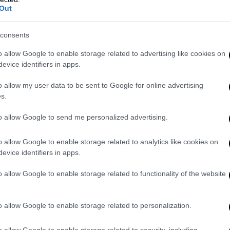
ρακολουθούνται. Επικαλείται λόγους
Out
έας να υπογράψει την διάταξη, χωρίς όμως
Στον εισαγγελέα δίδεται μόνον το νούμερο
consents
ρο. Και επειδή πρόκειται για ζήτημα
o allow Google to enable storage related to advertising like cookies on
ηθεί την παρακολούθηση. Γιατί και η ΝΔ και
evice identifiers in apps.
σαν την φράση «εθνική ασφάλεια». Έτσι η
α. Μέσω των παρόχων κινητής τηλεφωνίας
o allow my user data to be sent to Google for online advertising
s.
μιλίες και μηνύματα. Τότε ενεργοποιείται
συνομιλίες και μηνύματα μέσω όλων των
to allow Google to send me personalized advertising.
ι ο συνομιλητής του στόχου. Πρόκειται για
 παρακολούθησης πολιτικών και πολιτών,
o allow Google to enable storage related to analytics like cookies on
λίτευμα αλλά με ολοκληρωτικό καθεστώς.
evice identifiers in apps.
o allow Google to enable storage related to functionality of the website
εια; Δεν υπάρχουν νόμιμες υποκλοπές. Γιατί
 προσώπου ακούμε και το δεύτερο. Και
o allow Google to enable storage related to personalization.
ρούμε να το γνωρίζουμε, ώστε να εκδοθεί
τα η παρακολούθηση θα είναι παράνομη. Και
o allow Google to enable storage related to security, including