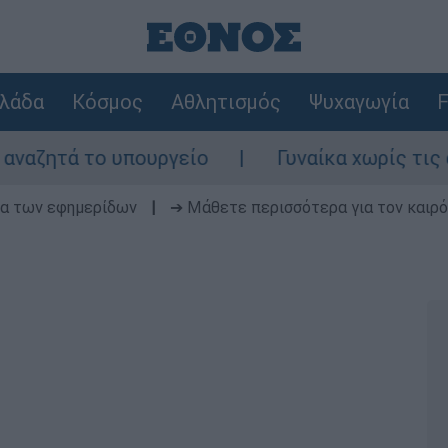
λάδα
Κόσμος
Αθλητισμός
Ψυχαγωγία
F
υπουργείο
Γυναίκα χωρίς τις αισθήσεις τ
δα των εφημερίδων
|
➔ Μάθετε περισσότερα για τον καιρό