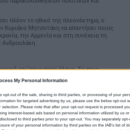
έδιο παρακολουθήσεων πολιτικών και
σει πλέον το ηθικό της πλεονέκτημα, ο
ν Κυριάκο Μητσοτάκη να απαντήσει ποιος
ρανία, την Αρμενία και στη συνέχεια τη
ς Ανδρουλάκη.
τορικό ερώτημα προς όλους. Σε ποια
υζήτηση στο κοινοβούλιό τους; Αυτά οι
ocess My Personal Information
ε η χώρα είναι σοβαρή ούτε έχει
λευτές είχαν συνδεθεί και έδιναν on air
to opt-out of the sale, sharing to third parties, or processing of your per
ών. Πόσο σοβαρό είναι αυτό από μόνο του;
formation for targeted advertising by us, please use the below opt-out s
πουργό να λέει ότι ανέλαβε την ΚΥΠ γιατί
r selection. Please note that after your opt-out request is processed y
eing interest-based ads based on personal information utilized by us or
ετωπίσει προβλήματα. Τελικά όμως δεν
disclosed to third parties prior to your opt-out. You may separately opt-
 πείνα και την ενεργειακή ένδεια που είναι
losure of your personal information by third parties on the IAB’s list of
τιάξουμε την ΕΥΠ γεννά ένα ερώτημα: 50