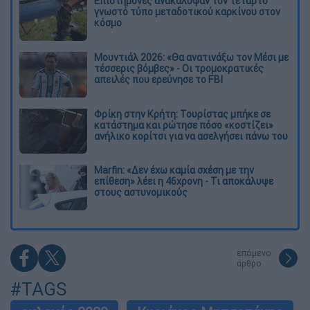
Επιστήμονες ανακάλυψαν τον τέταρτο
γνωστό τύπο μεταδοτικού καρκίνου στον
κόσμο
Μουντιάλ 2026: «Θα ανατινάξω τον Μέσι με
τέσσερις βόμβες» - Οι τρομοκρατικές
απειλές που ερεύνησε το FBI
Φρίκη στην Κρήτη: Τουρίστας μπήκε σε
κατάστημα και ρώτησε πόσο «κοστίζει»
ανήλικο κορίτσι για να ασελγήσει πάνω του
Marfin: «Δεν έχω καμία σχέση με την
επίθεση» λέει η 46χρονη - Τι αποκάλυψε
στους αστυνομικούς
επόμενο
άρθρο
#TAGS