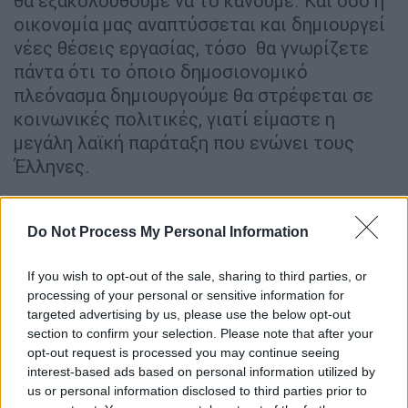
θα εξακολουθούμε να το κάνουμε. Και όσο η
οικονομία μας αναπτύσσεται και δημιουργεί
νέες θέσεις εργασίας, τόσο θα γνωρίζετε
πάντα ότι το όποιο δημοσιονομικό
πλεόνασμα δημιουργούμε θα στρέφεται σε
κοινωνικές πολιτικές, γιατί είμαστε η
μεγάλη λαϊκή παράταξη που ενώνει τους
Έλληνες.
Σε κάθε ευκαιρία φροντίζουμε, φίλες και
φίλοι, αυτό να το κάνουμε πράξη. Πριν από
Do Not Process My Personal Information
ένα μήνα δώσαμε για πρώτη φορά αυξήσεις
στους συνταξιούχους μετά από 12 χρόνια.
If you wish to opt-out of the sale, sharing to third parties, or
Και επειδή αναγνωρίσαμε ότι υπήρχαν
processing of your personal or sensitive information for
targeted advertising by us, please use the below opt-out
συμπολίτες μας που λόγω της προσωπικής
section to confirm your selection. Please note that after your
διαφοράς που άλλοι θέσπισαν δεν είδαν
opt-out request is processed you may continue seeing
καμία αύξηση, θα δώσουμε έκτακτο επίδομα
interest-based ads based on personal information utilized by
από 200 έως 300 ευρώ, σε όλους όσοι δεν
us or personal information disclosed to third parties prior to