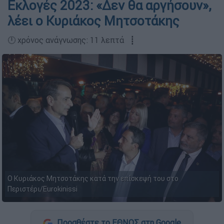
Εκλογές 2023: «Δεν θα αργήσουν»,
λέει ο Κυριάκος Μητσοτάκης
🕛 χρόνος ανάγνωσης: 11 λεπτά ┋
Ο Κυριάκος Μητσοτάκης κατά την επίσκεψή του στο
Περιστέρι/Eurokinissi
Προσθέστε το ΕΘΝΟΣ στη Google