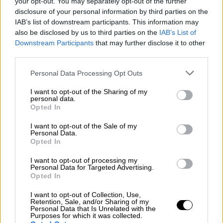
your opt-out. You may separately opt-out of the further
πήραν αυξήσεις τον περασμένο Ιανουάριο.
disclosure of your personal information by third parties on the
IAB’s list of downstream participants. This information may
Ταυτόχρονα, άνοιξε σήμερα η πλατφόρμα του
also be disclosed by us to third parties on the
IAB’s List of
«Market Pass». Θα δώσουμε έκπτωση 10% σε
Downstream Participants
that may further disclose it to other
όλες τις βασικές αγορές που κάνετε στο
third parties.
σούπερ μάρκετ για το επόμενο εξάμηνο, για
Please note that this website/app uses one or more Google
Personal Data Processing Opt Outs
να απορροφήσουμε ένα σημαντικό μέρος των
services and may gather and store information including but
αυξήσεων του εισαγόμενου πληθωρισμού.
not limited to your visit or usage behaviour. You may click to
I want to opt-out of the Sharing of my
personal data.
Να μπείτε να κάνετε αίτηση όλες και όλοι
grant or deny consent to Google and its third-party tags to
Opted In
use your data for below specified purposes in below Google
παρακαλώ.
consent section.
I want to opt-out of the Sale of my
Personal Data.
Με αυτό τον τρόπο αποδεικνύουμε αυτό το
Opted In
οποίο εννοούμε: ότι είμαστε κοντά στους
I want to opt-out of processing my
πολίτες όταν αυτοί περνάνε δύσκολα. Και σε
Personal Data for Targeted Advertising.
αυτό το δρόμο, φίλες και φίλοι, θέλω να
Opted In
γνωρίζετε ότι θα συνεχίσουμε. Θα σας λέμε
I want to opt-out of Collection, Use,
πάντα την αλήθεια, γιατί τη συμφωνία
Retention, Sale, and/or Sharing of my
Personal Data that Is Unrelated with the
αλήθειας την οποία υπογράψαμε το 2019
Purposes for which it was collected.