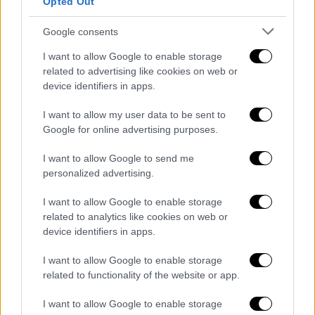
Opted Out
είμαι υπερήφανος γιατί την τηρήσαμε στο
ακέραιο.
Google consents
Σας είχα πει εδώ, στο Περιστέρι, ότι θα
I want to allow Google to enable storage
μειώσουμε τους φόρους για κάθε Ελληνίδα
related to advertising like cookies on web or
device identifiers in apps.
και κάθε Έλληνα και μειώσαμε φόρους και
ασφαλιστικές εισφορές για όλες και για
I want to allow my user data to be sent to
όλους. Σας είχαμε πει ότι θα αυξήσουμε
Google for online advertising purposes.
τους μισθούς και αυξήσαμε δυο φορές τον
I want to allow Google to send me
κατώτατο μισθό και θα αυξηθεί και τρίτη
personalized advertising.
φορά, σημαντικά, την 1η Απριλίου.
I want to allow Google to enable storage
Σας είχαμε πει ότι θα δρομολογήσουμε
related to analytics like cookies on web or
πολλά έργα υποδομής, θα μετατρέψουμε την
device identifiers in apps.
Ελλάδα σε ένα μεγάλο εργοτάξιο και αυτό
I want to allow Google to enable storage
κάνουμε πράξη.
related to functionality of the website or app.
Αλλά σας είχα υποσχεθεί, επίσης, μια Ελλάδα
I want to allow Google to enable storage