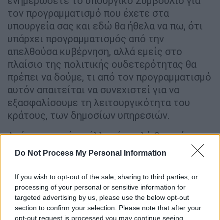
ενημερώσετε το υπουργικό Συμβούλιο για
τον προγραμματισμό που έχετε στα
υπουργεία σας και εδώ θα ήθελα να πω, ότι
υπάρχει προγραμματισμός από την
απελθούσα κυβέρνηση, αλλά εμείς στο
πλαίσιο της πολιτικής ουδετερότητας θα
πρέπει να δούμε, τι από τον προγραμματισμό
αυτόν απαιτείται να συνεχιστεί για να
εξασφαλίσουμε τη λειτουργικότητα του
κράτους, των δημοσίων υπηρεσιών.
Από κει και πέρα, άλλη μία πολύ βασική
υποχρέωσή μας είναι η διαχείριση των
Do Not Process My Personal Information
κινδύνων στα υπουργεία σας. Πιθανόν να
είναι και σημαντικότερο απαιτούμενο από
If you wish to opt-out of the sale, sharing to third parties, or
τον προγραμματισμό.
processing of your personal or sensitive information for
targeted advertising by us, please use the below opt-out
Διαχείριση των κινδύνων σημαίνει, ότι έχετε
section to confirm your selection. Please note that after your
opt-out request is processed you may continue seeing