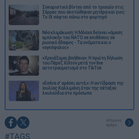
Σοκαριστικό βίντεο από το τροχαίο στις
Σέρρες που σκοτώθηκαν μητέρα και γιος:
Το ΙΧ πέφτει πάνω στο φορτηγό
Νέα κλιμάκωση: Η Μόσχα δείχνει «άμεση
εμπλοκή» του ΝΑΤΟ σε επιθέσεις σε
ρωσικό έδαφος - Τα ονόματα και ο
«εγκέφαλος»
«Χρειάζομαι βοήθεια»: Η πρώτη δήλωση
του Πέρεζ Χίλτον μετά τον live
αυτοτραυματισμό στο TikTok
«Εσένα σ’ αρέσει αυτό;»: Η αντίδραση της
Ιουλίας Καλλιμάνη όταν της πέταξαν
λουλούδια στο πρόσωπο
επόμενο
άρθρο
#TAGS