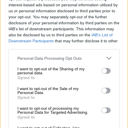
εντοπίσει τους διάφορους κινδύνους που
interest-based ads based on personal information utilized by
απειλούν τις δραστηριότητες, την
us or personal information disclosed to third parties prior to
οικονομική ζωή, οτιδήποτε αφορά τις
your opt-out. You may separately opt-out of the further
αρμοδιότητές σας.
disclosure of your personal information by third parties on the
IAB’s list of downstream participants. This information may
Έχετε εντοπίσει, λοιπόν, τους κινδύνους και
also be disclosed by us to third parties on the
IAB’s List of
σε αυτό θα σας βοηθήσουν οι εσωτερικοί
Downstream Participants
that may further disclose it to other
third parties.
ελεγκτές που έχετε στα υπουργεία σας, οι
οποίοι θα έπρεπε ή πρέπει, να έχουν ήδη
Please note that this website/app uses one or more Google
Personal Data Processing Opt Outs
εντοπίσει τους βασικούς κινδύνους. Δεν
services and may gather and store information including but
not limited to your visit or usage behaviour. You may click to
I want to opt-out of the Sharing of my
αρκεί βέβαια ο εντοπισμός. Χρειάζεται και
personal data.
grant or deny consent to Google and its third-party tags to
ένα σύστημα αποτροπής ή μετριασμού των
Opted In
use your data for below specified purposes in below Google
κινδύνων και επιπλέον η παρακολούθηση της
consent section.
I want to opt-out of the Sale of my
σωστής εφαρμογής του συστήματος
Personal Data.
Opted In
αποτροπής ή μετριασμού των κινδύνων.
Βέβαια, έχω στο μυαλό μου το τραγικό
I want to opt-out of processing my
Personal Data for Targeted Advertising.
δυστύχημα στα Τέμπη, που είναι καθαρή
Opted In
περίπτωση διαχείρισης κινδύνου ή μη