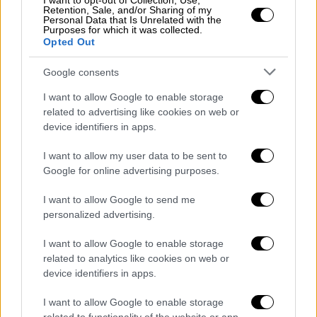
I want to opt-out of Collection, Use,
διαχείρισης κινδύνου.
Retention, Sale, and/or Sharing of my
Personal Data that Is Unrelated with the
Purposes for which it was collected.
Τέτοιοι κίνδυνοι μάς απειλούν. Απειλούν,
Opted Out
βέβαια, και τον προγραμματισμό αλλά είναι
και γεγονότα που γίνονται πέραν του
Google consents
προγραμματισμού.
I want to allow Google to enable storage
related to advertising like cookies on web or
Στον προγραμματισμό που έχετε στα
device identifiers in apps.
υπουργεία σας θα πρέπει να δείτε, ποιοι
κίνδυνοι απειλούν τη μη εκτέλεσή του.»
I want to allow my user data to be sent to
Google for online advertising purposes.
Οι υπηρεσιακοί υπουργοί
I want to allow Google to send me
personalized advertising.
Σημειώνεται ότι οι υπηρεσιακοί υπουργοί
δεν θα έχουν εκτελεστικές αρμοδιότητες
I want to allow Google to enable storage
και δεν θα χαράξουν πολιτική -τα καθήκοντά
related to analytics like cookies on web or
τους θα διαρκέσουν έναν μήνα.
device identifiers in apps.
Επί της ουσίας, αυτό που θα κάνει το
I want to allow Google to enable storage