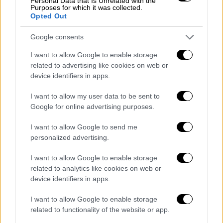
δύο υποψηφίων του ΣΥΡΙΖΑ στη
Personal Data that Is Unrelated with the
Purposes for which it was collected.
Ροδόπη» - «Ο κ. Τσίπρας είχε
Opted Out
ενημερωθεί»
Google consents
Εξοικονομώ 2023: Ξεκινούν τη Δευτέρα
οι αιτήσεις - Ποιες εργασίες
I want to allow Google to enable storage
περιλαμβάνει η επιδότηση που φτάνει
related to advertising like cookies on web or
device identifiers in apps.
έως και το 75%
DW: Η τετραήμερη εργασία είναι το
I want to allow my user data to be sent to
μέλλον - Πώς βοηθά το περιβάλλον
Google for online advertising purposes.
Μαφιόζικη εκτέλεση στην Κύπρο:
I want to allow Google to send me
Πατέρας δύο παιδιών το 39χρονο θύμα -
personalized advertising.
Τον βρήκε νεκρό η γυναίκα του
ΕΦΚΑ: Νέο κύμα μαζικής φυγής στη
I want to allow Google to enable storage
σύνταξη - Το «μπόνους» του
related to analytics like cookies on web or
device identifiers in apps.
πληθωρισμού και οι πρόωρες συντάξεις
I want to allow Google to enable storage
Διαβάστε ακόμη
related to functionality of the website or app.