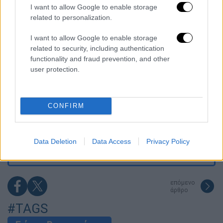
Η «ακτινογραφία» της καταστροφής από
I want to allow Google to enable storage
τις φωτιές στη Δυτική Αττική - Οι
εκτάσεις που κάηκαν και η επόμενη μέρα
related to personalization.
του δάσους
I want to allow Google to enable storage
«Κλειδί» η ιατροδικαστική για τον 90χρονο
related to security, including authentication
που έκρυβε ο γιος του στον καταψύκτη -
«Τον αγαπούσε παθολογικά»
functionality and fraud prevention, and other
user protection.
Το βαρύ τίμημα της υπογεννητικότητας: 11
σχολεία λιγότερα τη νέα σχολική χρονιά
στα Δωδεκάνησα
CONFIRM
Έπαιξε μουσική σε λιοντάρια και αυτά
«ημέρεψαν» - Το viral βίντεο με την
αντίδρασή τους
Data Deletion
Data Access
Privacy Policy
επόμενο
άρθρο
#TAGS