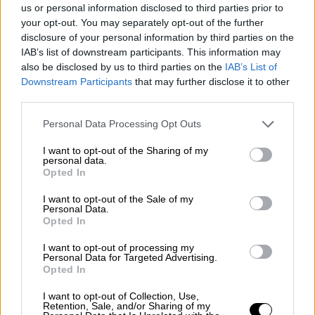
είναι η κρυφή ατζέντα της ΝΔ
. Πώς θα
us or personal information disclosed to third parties prior to
your opt-out. You may separately opt-out of the further
ανατραπούν οι συσχετισμοί, πως θα
disclosure of your personal information by third parties on the
εμποδιστεί μια ανεξέλεγκτη Δεξιά»
IAB’s list of downstream participants. This information may
also be disclosed by us to third parties on the
IAB’s List of
Downstream Participants
that may further disclose it to other
third parties.
Please note that this website/app uses one or more Google
Personal Data Processing Opt Outs
services and may gather and store information including but
not limited to your visit or usage behaviour. You may click to
I want to opt-out of the Sharing of my
video
personal data.
grant or deny consent to Google and its third-party tags to
Opted In
use your data for below specified purposes in below Google
consent section.
I want to opt-out of the Sale of my
Personal Data.
Opted In
ΟΛΕΣ ΟΙ ΕΙΔΗΣΕΙΣ
I want to opt-out of processing my
Personal Data for Targeted Advertising.
Opted In
Μητσοτάκης: «Το τουρκικό προξενείο
έκανε προεκλογική εκστρατεία υπέρ
I want to opt-out of Collection, Use,
Retention, Sale, and/or Sharing of my