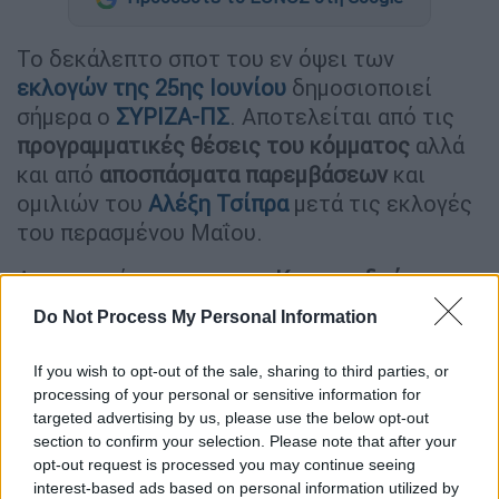
Το δεκάλεπτο σποτ του εν όψει των
εκλογών της 25ης Ιουνίου
δημοσιοποιεί
σήμερα ο
ΣΥΡΙΖΑ-ΠΣ
. Αποτελείται από τις
προγραμματικές θέσεις του κόμματος
αλλά
και από
αποσπάσματα παρεμβάσεων
και
ομιλιών του
Αλέξη Τσίπρα
μετά τις εκλογές
του περασμένου Μαΐου.
Αναφορικά με το σποτ, η
Κουμουνδούρου
διερωτάται: «ποια μέτρα οδηγούν σε μια
Do Not Process My Personal Information
Δίκαιη Κοινωνία
; Πώς θα επιτευχθεί η
Ευημερία για Όλους;» Και ακολούθως απαντά:
If you wish to opt-out of the sale, sharing to third parties, or
«Ο ΣΥΡΙΖΑ-ΠΣ μέσα από το δεκάλεπτο
processing of your personal or sensitive information for
targeted advertising by us, please use the below opt-out
τηλεοπτικό του σποτ αποτυπώνει καθαρά
section to confirm your selection. Please note that after your
ποιους ακούει και ποιους θέλει να εκφράσει.
opt-out request is processed you may continue seeing
Τι προτείνει στο πρόγραμμά του και ποια
interest-based ads based on personal information utilized by