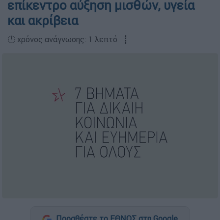
επίκεντρο αύξηση μισθών, υγεία
και ακρίβεια
🕛 χρόνος ανάγνωσης: 1 λεπτό ┋
Προσθέστε το ΕΘΝΟΣ στη Google