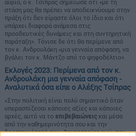
αύριο, ο κ. Τσίπρας σημείωσε ότι «με τη
στάση μας θα πρέπει να αποδεικνύουμε στην
πράξη ότι δεν είμαστε όλοι το ίδιο και ότι
υπάρχει διαφορά ανάμεσα στις
προοδευτικές δυνάμεις και στη συντηρητική
παράταξη». Τόνισε δε ότι θα περίμενε από
τον κ. Ανδρουλάκη «μια γενναία απόφαση, να
βγάλει τον κ. Μάντζο από το ψηφοδέλτιο».
Εκλογές 2023: Περίμενα από τον κ.
Ανδρουλάκη μια γενναία απόφαση -
Αναλυτικά όσα είπε ο Αλέξης Τσίπρας
«Στην πολιτική είναι πολύ σημαντικό όταν
υπερασπίζεσαι κάποιες αξίες και κάποιες
αρχές, αυτό να το
επιβεβαιώνεις
και μέσα
από την καθημερινότητα σου και την
δραστηριότητά σου. Φανταστείτε εγώ, που