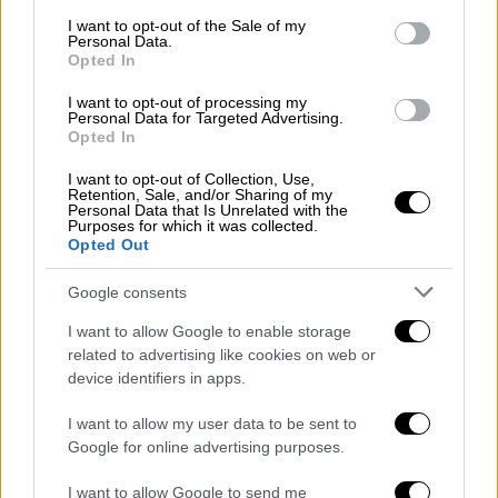
consent section.
αλλά δεν είναι ηθικό. Στην πολιτική πρέπει
I want to opt-out of the Sale of my
Personal Data.
να επιβεβαιώνουμε τις αρχές και τις αξίες
Opted In
μας. Το προηγούμενο διάστημα – και ορθώς
I want to opt-out of processing my
– ασκήσαμε πάρα πολύ έντονη κριτική για
Personal Data for Targeted Advertising.
τον κ. Πάτση, ο οποίος ήταν μέλος της
Opted In
κοινοβουλευτικής ομάδας της ΝΔ, αλλά και
I want to opt-out of Collection, Use,
για τον κ. Καππάτο - ο κ. Πάτσης διεγράφη, ο
Retention, Sale, and/or Sharing of my
Personal Data that Is Unrelated with the
κ. Καππάτος παραμένει και είναι υποψήφιος
Purposes for which it was collected.
Opted Out
στην Κεφαλονιά – για τον ίδιο ακριβώς
λόγο.
Google consents
Με τη στάση μας θα πρέπει να
I want to allow Google to enable storage
related to advertising like cookies on web or
αποδεικνύουμε στην
πράξη
ότι δεν είμαστε
device identifiers in apps.
όλοι το ίδιο και ότι αν υπάρχει μια διαφορά
ανάμεσα στις προοδευτικές δυνάμεις και
I want to allow my user data to be sent to
στη συντηρητική παράταξη, όπου όλα τα
Google for online advertising purposes.
αλέθει ο μύλος της σκοπιμότητας, πρέπει
I want to allow Google to send me