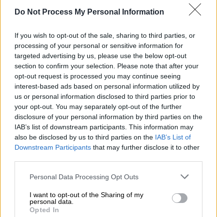
έχω βγει δημόσια και έχω ζητήσει να
Do Not Process My Personal Information
σταματήσει αυτή η διαδικασία των
ανεξέλεγκτων πλειστηριασμών και της
If you wish to opt-out of the sale, sharing to third parties, or
άρσης της προστασίας της πρώτης
processing of your personal or sensitive information for
κατοικίας, να έχω τον πιο στενό μου
targeted advertising by us, please use the below opt-out
section to confirm your selection. Please note that after your
συνεργάτη, τον κ. Καλογήρου για παράδειγμα,
opt-out request is processed you may continue seeing
που είναι και δικηγόρος, και το δικηγορικό
interest-based ads based on personal information utilized by
του γραφείο να αναλαμβάνει
us or personal information disclosed to third parties prior to
πλειστηριασμούς πρώτης κατοικίας.
your opt-out. You may separately opt-out of the further
disclosure of your personal information by third parties on the
Και να βγάζω εγώ ανακοινώσεις μάλιστα και
IAB’s list of downstream participants. This information may
also be disclosed by us to third parties on the
IAB’s List of
για το
Ελβετικό φράγκο,
γιατί έχει
Downstream Participants
that may further disclose it to other
ιδιαίτερες θέσεις το ΠΑΣΟΚ – ΚΙΝΑΛ για
third parties.
τους δανειολήπτες με Ελβετικό φράγκο και
Please note that this website/app uses one or more Google
ορθώς, και να πηγαίνει ο στενός μου
Personal Data Processing Opt Outs
services and may gather and store information including but
συνεργάτης να κάνει πλειστηριασμό που
not limited to your visit or usage behaviour. You may click to
I want to opt-out of the Sharing of my
αφορά την πρώτη κατοικία από έναν
personal data.
grant or deny consent to Google and its third-party tags to
Opted In
δανειολήπτη για 55.000 ευρώ. Νόμιμο είναι,
use your data for below specified purposes in below Google