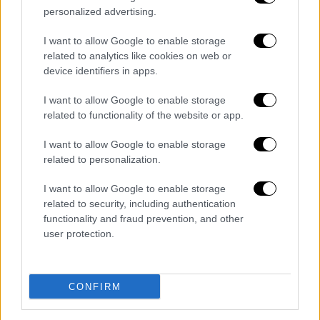
αυτό να το αποδεικνύουμε στην
personalized advertising.
καθημερινότητα μας και στην πράξη μας.
I want to allow Google to enable storage
Περίμενα από τον κ. Ανδρουλάκη
μια γενναία
related to analytics like cookies on web or
απόφαση
και όχι ένα υβρεολόγιο απέναντι
device identifiers in apps.
στον ΣΥΡΙΖΑ επειδή έθεσε ένα ερώτημα.
I want to allow Google to enable storage
Μια γενναία απόφαση, να βγάλει από τα
related to functionality of the website or app.
ψηφοδέλτια τον στενό του συνεργάτη, ο
οποίος απεδείχθη ότι κινείται σε μια
I want to allow Google to enable storage
related to personalization.
κατεύθυνση που είναι έξω από το πλαίσιο
των αρχών που ο ίδιος εκπέμπει,
I want to allow Google to enable storage
ανακοινώνει και εξαγγέλλει. Εκτός αν δεν
related to security, including authentication
τον ενοχλεί αυτό».
functionality and fraud prevention, and other
user protection.
ΟΛΕΣ ΟΙ ΕΙΔΗΣΕΙΣ
Υποβρύχιο στον Ατλαντικό:
CONFIRM
Κορυφώνεται η αγωνία, εν μέσω φόβων
ότι το οξυγόνο τελείωσε - «Δεν