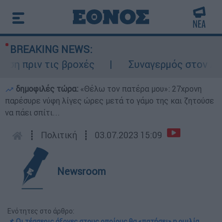
BREAKING NEWS:
ριν τις βροχές
Συναγερμός στον Λυκαβητ
δημοφιλές τώρα:
«Θέλω τον πατέρα μου»: 27χρονη
παρέσυρε νύφη λίγες ώρες μετά το γάμο της και ζητούσε
να πάει σπίτι...
┋
Πολιτική
┋
03.07.2023 15:09
Newsroom
Ενότητες στο άρθρο:
📌 Οι τέσσερις άξονες στους οποίους θα «πατήσει» η ομιλία