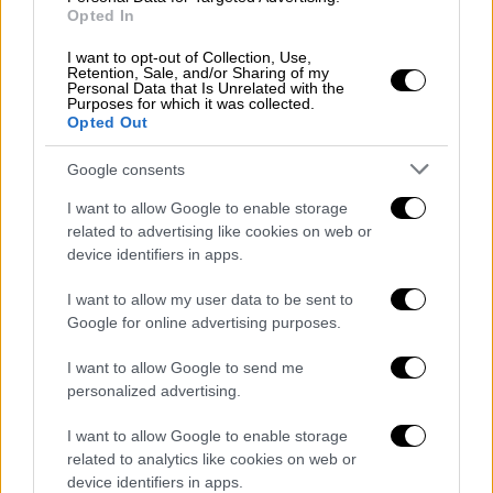
Opted In
διαβούλευση
προκειμένου μέσα στον Ιούλιο
να ψηφιστεί από την Βουλή. Θα ακολουθήσει
I want to opt-out of Collection, Use,
Retention, Sale, and/or Sharing of my
ένα ακόμα νομοσχέδιο - του
υπουργείου
Personal Data that Is Unrelated with the
Purposes for which it was collected.
Εργασίας
και Κοινωνικών Ασφαλίσεων - με
Opted Out
ευνοϊκές ρυθμίσεις, που θα είναι
εστιασμένες στους
συνταξιούχους.
Google consents
I want to allow Google to enable storage
Στην ομιλία του στη Βουλή για τις
related to advertising like cookies on web or
προγραμματικές δηλώσεις ο
πρωθυπουργός
device identifiers in apps.
θα αναφερθεί στο σχέδιο της κυβέρνησης
για την επόμενη τετραετία,
εστιάζοντας
I want to allow my user data to be sent to
Google for online advertising purposes.
στις αυξήσεις των μισθών και στις
στοχευμένες φοροελαφρύνσεις. Παράλληλα
I want to allow Google to send me
έμφαση δίνεται στην στήριξη των
personalized advertising.
νοικοκυριών από τον «επίμονο» πληθωρισμό
I want to allow Google to enable storage
(κυρίως στα τρόφιμα) και δεν πρέπει να
related to analytics like cookies on web or
αποκλείεται να υπάρξει και κάποιο μέτρο …
device identifiers in apps.