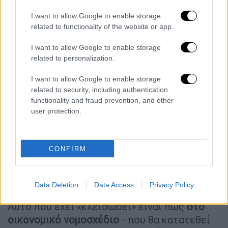
έκπληξη.
I want to allow Google to enable storage
«Το
καλάθι του νοικοκυριού θα
related to functionality of the website or app.
συνεχιστεί
για ακόμα έξι μήνες. Δεν θα
I want to allow Google to enable storage
αρκεστούμε εκεί. Θα περιμένετε τις
related to personalization.
προγραμματικές δηλώσεις και το
περιεχόμενο του πρώτου νομοσχεδίου»
I want to allow Google to enable storage
related to security, including authentication
σημείωσε χαρακτηριστικά ο Κυριάκος
functionality and fraud prevention, and other
Μητσοτάκης. Με βάση τον κυβερνητικό
user protection.
σχεδιασμό έρχεται επέκταση του Market
Pass αρχικά μέχρι τον Οκτώβριο, ενώ
σύμφωνα με πληροφορίες εξετάζεται μια
CONFIRM
έκτακτη ενίσχυση σε ευάλωτα νοικοκυριά
και συνταξιούχους (που θα δοθεί μέχρι το
τέλος του χρόνου).
Data Deletion
Data Access
Privacy Policy
Αυτό που έχει «κλειδώσει» είναι πως
στο
οικονομικό νομοσχέδιο
- που θα κατατεθεί