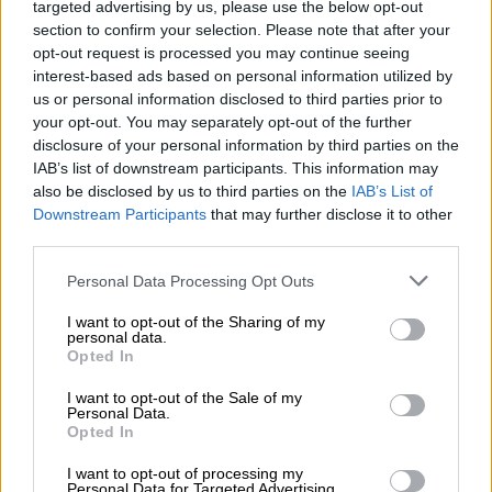
καταδικαστεί», είπε.
targeted advertising by us, please use the below opt-out
section to confirm your selection. Please note that after your
opt-out request is processed you may continue seeing
interest-based ads based on personal information utilized by
us or personal information disclosed to third parties prior to
your opt-out. You may separately opt-out of the further
disclosure of your personal information by third parties on the
IAB’s list of downstream participants. This information may
also be disclosed by us to third parties on the
IAB’s List of
Downstream Participants
that may further disclose it to other
third parties.
Please note that this website/app uses one or more Google
Personal Data Processing Opt Outs
services and may gather and store information including but
not limited to your visit or usage behaviour. You may click to
I want to opt-out of the Sharing of my
Πρόσθετα μέτρα στήριξης
personal data.
grant or deny consent to Google and its third-party tags to
Opted In
use your data for below specified purposes in below Google
Την ίδια ώρα, η κυβέρνηση έχει στο τραπέζι
consent section.
I want to opt-out of the Sale of my
πρόσθετα
μέτρα στήριξης
. Πρόκειται για
Personal Data.
ένα μεγάλο πακέτο ευνοϊκών μέτρων θα
Opted In
περιλαμβάνεται στο
οικονομικό νομοσχέδιο
I want to opt-out of processing my
που θα δοθεί άμεσα σε δημόσια
Personal Data for Targeted Advertising.