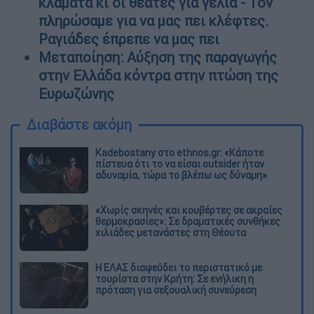
κλάματα κι οι θεατές για γέλια - Τον
πληρώσαμε για να μας πει κλέφτες.
Ραγιάδες έπρεπε να μας πει
Μεταποίηση: Αύξηση της παραγωγής
στην Ελλάδα κόντρα στην πτώση της
Ευρωζώνης
Διαβάστε ακόμη
Kadebostany στο ethnos.gr: «Κάποτε
πίστευα ότι το να είσαι outsider ήταν
αδυναμία, τώρα το βλέπω ως δύναμη»
«Χωρίς σκηνές και κουβέρτες σε ακραίες
θερμοκρασίες»: Σε δραματικές συνθήκες
χιλιάδες μετανάστες στη Θέουτα
Η ΕΛΑΣ διαψεύδει το περιστατικό με
τουρίστα στην Κρήτη: Σε ενήλικη η
πρόταση για σεξουαλική συνεύρεση