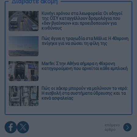
Διαβάστε ακόμη
Κυνήγι χρόνου στα λεωφορεία: Οι οδηγοί
της ΟΣΥ καταγγέλλουν δρομολόγια που
«δεν βγαίνουν» και προειδοποιούν για
κινδύνους
Πώς έγινε η τραγωδία στα Μάλια: Η 40χρονη
πνίγηκε για να σώσει τη φίλη της
Marfin: Στην Αθήνα σήμερα η 46χρονη
κατηγορούμενη που αρνείται κάθε εμπλοκή
Πώς οι χάκερ μπορούν να μολύνουν το νερό:
Η εισβολή στα συστήματα ύδρευσης και τα
κενά ασφαλείας
επόμενο
άρθρο