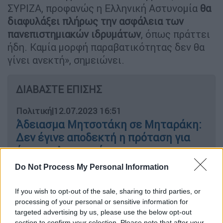
ΣΥΡΙΖΑ, προφανώς η Ελληνική Αστυνομία
θα
διαφυλάξει πλήρως την ασφάλεια των
πανεπιστημιακών ιδρυμάτων
, όπως πράττει
ήδη. Καμία μορφή παραβατικότητας δεν θα
γίνει ανεκτή», σημειώνει.
ΔΙΑΒΑΣΤΕ ΕΠΙΣΗΣ
Πολιτική
|
12.07.2023 16:51
Άδειασμα Μητσοτάκη σε Μηταράκη:
Δεν έγινε αποδεκτή η πρόταση για
έφιππη Αστυνομία
Do Not Process My Personal Information
If you wish to opt-out of the sale, sharing to third parties, or
Και συμπληρώνει πως «Όπως τόνισε ο
processing of your personal or sensitive information for
Υπουργός, κ. Νότης Μηταράκης, κατά τις
targeted advertising by us, please use the below opt-out
section to confirm your selection. Please note that after your