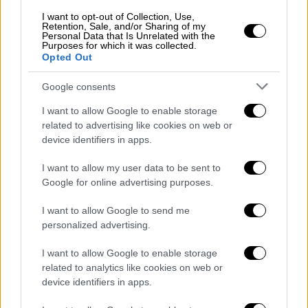
που έχουν προσληφθεί ως ειδικοί φρουροί
I want to opt-out of Collection, Use,
για να στελεχώσουν την Πανεπιστημιακή
Retention, Sale, and/or Sharing of my
Personal Data that Is Unrelated with the
Αστυνομία θα απορροφηθούν στις τάξεις της
Purposes for which it was collected.
ΕΛ.ΑΣ., για να στελεχώσουν τα αστυνομικά
Opted Out
τμήματα και να ενταχθούν στις περιπολίες
Google consents
με σκοπό την πάταξη της εγκληματικότητας.
I want to allow Google to enable storage
Σε ανακοίνωσή του ο ΣΥΙΖΑ έκανε λόγο για
related to advertising like cookies on web or
φιάσκο της κυβέρνησης το οποίο κόστισε 30
device identifiers in apps.
εκ. ευρώ. «Ο υπουργός Προστασίας του
I want to allow my user data to be sent to
Πολίτη κ. Μηταράκης προανήγγειλε σήμερα
Google for online advertising purposes.
την κατάργηση της πανεπιστημιακής
αστυνομίας, που η κυβέρνηση της ΝΔ ίδρυσε,
I want to allow Google to send me
personalized advertising.
υιοθετώντας με αυτό τον τρόπο την θέση
του ΣΥΡΙΖΑ - Προοδευτική Συμμαχία και της
I want to allow Google to enable storage
συντριπτικής πλειοψηφίας της ακαδημαϊκής
related to analytics like cookies on web or
κοινότητας. Η ΝΔ επί χρόνια επέλεξε την
device identifiers in apps.
οδό της έντασης και του λαϊκισμού γύρω