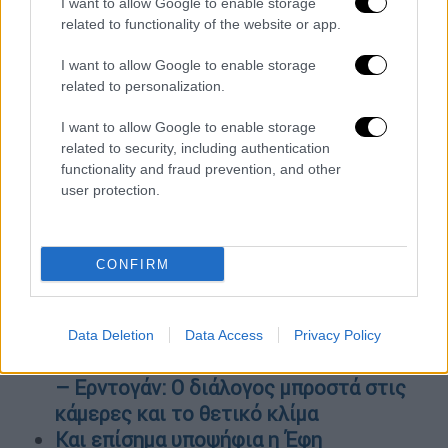
I want to allow Google to enable storage
από την πανεπιστημιακή αστυνομία. Μάλιστα
related to functionality of the website or app.
τον Φεβρουάριο του 2021 ο κ. Μητσοτάκης
είχε πει στη Βουλή ότι "Στις σχολές δεν
I want to allow Google to enable storage
related to personalization.
μπαίνει η αστυνομία, μπαίνει η Δημοκρατία".
Περιμένουμε από την κυβέρνηση να μας πει
I want to allow Google to enable storage
αν σήμερα "βγαίνει η Δημοκρατία" από τα
related to security, including authentication
πανεπιστήμια. Τελικά, το μόνο που μένει
functionality and fraud prevention, and other
user protection.
είναι το κόστος 30 εκ. ευρώ για ένα φιάσκο,
την ώρα που υπάρχουν σοβαρές ελλείψεις
στο ΕΚΑΒ και καθημερινά συνάνθρωποί μας
CONFIRM
χάνουν τη ζωή τους αβοήθητοι».
ΟΛΕΣ ΟΙ ΕΙΔΗΣΕΙΣ
Data Deletion
Data Access
Privacy Policy
Ολοκληρώθηκε η συνάντηση Μητσοτάκη
– Ερντογάν: Ο διάλογος μπροστά στις
κάμερες και το θετικό κλίμα
Και επίσημα υποψήφια η Έφη