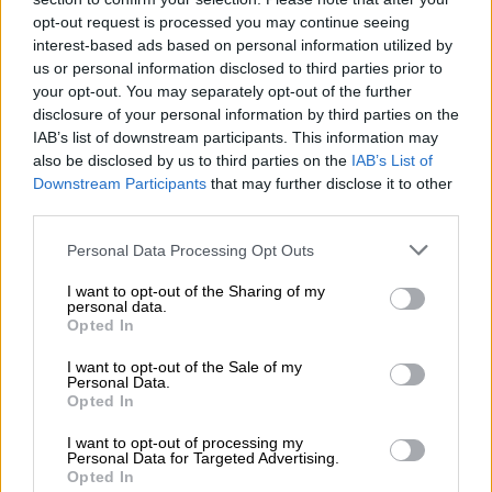
προγραμματικές δηλώσεις, με δεδομένο ότι
opt-out request is processed you may continue seeing
η κατάσταση στα ελληνικά Πανεπιστήμια
interest-based ads based on personal information utilized by
είναι βελτιωμένη,
επανεξετάζεται διαρκώς ο
us or personal information disclosed to third parties prior to
τρόπος συμβολής
της ΕΛ.ΑΣ. στην ασφάλεια
your opt-out. You may separately opt-out of the further
των ΑΕΙ, πάντα σε συνεργασία με τις
disclosure of your personal information by third parties on the
IAB’s list of downstream participants. This information may
πανεπιστημιακές αρχές, διαμορφώνοντας
also be disclosed by us to third parties on the
IAB’s List of
συγκεκριμένο σχέδιο ανά ίδρυμα, που θα
Downstream Participants
that may further disclose it to other
καλύπτει τις συνολικές ανάγκες ασφαλείας
third parties.
των ιδρυμάτων σε όλα τα επίπεδα.
Please note that this website/app uses one or more Google
Personal Data Processing Opt Outs
services and may gather and store information including but
Πανεπιστημιακή Αστυνομία: Τι είχε
not limited to your visit or usage behaviour. You may click to
I want to opt-out of the Sharing of my
προηγηθεί
personal data.
grant or deny consent to Google and its third-party tags to
Opted In
use your data for below specified purposes in below Google
Υπενθυμίζεται ότι ο υπουργός Προστασίας
consent section.
I want to opt-out of the Sale of my
του Πολίτη Νότης Μηταράκης, σε
Personal Data.
Opted In
ενημέρωση που έκανε σήμερα στους
διαπιστευμένους
δημοσιογράφους
I want to opt-out of processing my
Personal Data for Targeted Advertising.
ενημέρωσε ότι οι περίπου 1000 αστυνομικοί
Opted In