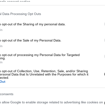
ogle consent section.
ηση μιας σειράς έργων στις περιοχές που
ρία. Παράλληλα στην κυβέρνηση
l Data Processing Opt Outs
ι» διορθώσεις αλλά χρειάζεται ένα ευρύ
α ασφαλείας στους πολίτες.
o opt-out of the Sharing of my personal data.
In
λογές του 2019 όσο και στη
ν πρόσφατη
λικό κράτος»,
ωστόσο μια σειρά από
o opt-out of the Sale of my Personal Data.
αφήγημα. Η
πύρινη λαίλαπα
του καλοκαιριού,
In
ιγκανς
στη
Νέα Φιλαδέλφεια
και πρόσφατα
ες περιοχές
έδειξαν πως ο δρόμος είναι
to opt-out of processing my Personal Data for Targeted
ing.
In
θυπουργός αύριο θα έκανε στη
o opt-out of Collection, Use, Retention, Sale, and/or Sharing
ersonal Data that Is Unrelated with the Purposes for which it
στην οικονομία
αλλά και στις
lected.
Out
εδομένα έχουν αλλάξει
και η ατζέντα της
η γραμμή.
Με την επίσκεψη στη ΔΕΘ να
consents
ι με τις εξελίξεις στις πλημμυρισμένες
α της επόμενης εβδομάδας.
o allow Google to enable storage related to advertising like cookies on