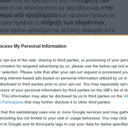
ποσό
που θα χρειαστεί για τη
στήριξη των
νατον να υπολογιστεί με ακρίβεια και σ
την
σειρά από προβλήματα
και να απαντήσουν σε
υρία προέχει η
στήριξη των πληγέντων
,
ρο χρόνο χρειάζονται ριζικές αλλαγές στο
ocess My Personal Information
to opt-out of the sale, sharing to third parties, or processing of your per
formation for targeted advertising by us, please use the below opt-out s
r selection. Please note that after your opt-out request is processed y
 τις πλημμύρες - Ανατροπές στον
eing interest-based ads based on personal information utilized by us or
disclosed to third parties prior to your opt-out. You may separately opt-
losure of your personal information by third parties on the IAB’s list of
. This information may also be disclosed by us to third parties on the
IA
Participants
that may further disclose it to other third parties.
να πάει στ
ο Συντονιστικό Κέντρο στη
 that this website/app uses one or more Google services and may gath
σες περιοχές (ενδεχομένως και τον Βόλο).
including but not limited to your visit or usage behaviour. You may click 
η και χωρίς γραφειοκρατικά εμπόδια στήριξη
 to Google and its third-party tags to use your data for below specifi