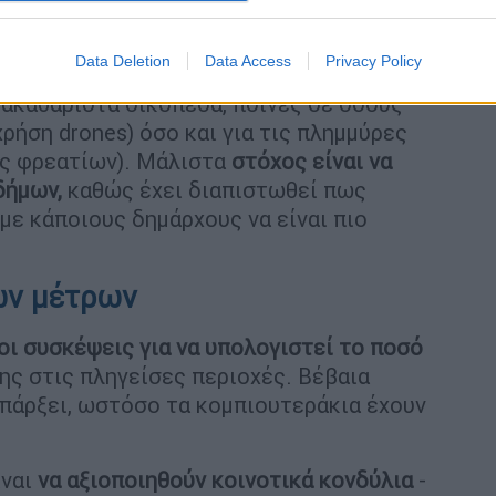
 κλιματική κρίση είναι εδώ και οι συνέπειες
ναγνωρίζουν δε πως είναι απαραίτητο να
Data Deletion
Data Access
Privacy Policy
για την πρόληψη των πυρκαγιών (π.χ.
 ακαθάριστα οικόπεδα, ποινές σε όσους
ρήση drones) όσο και για τις πλημμύρες
μός φρεατίων). Μάλιστα
στόχος είναι να
δήμων,
καθώς έχει διαπιστωθεί πως
με κάποιους δημάρχους να είναι πιο
ων μέτρων
οι συσκέψεις για να υπολογιστεί το ποσό
ξης στις πληγείσες περιοχές. Βέβαια
υπάρξει, ωστόσο τα κομπιουτεράκια έχουν
ναι
να αξιοποιηθούν κοινοτικά κονδύλια
-