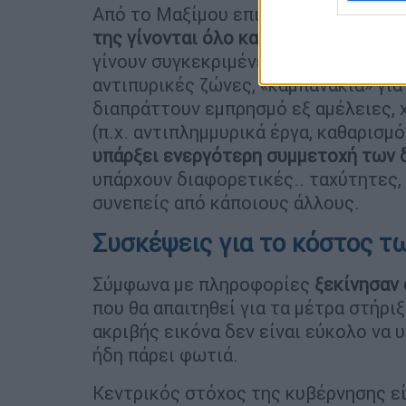
Από το Μαξίμου επισημαίνουν πω
ς η
της γίνονται όλο και που εμφανείς.
Α
γίνουν συγκεκριμένες κινήσεις τόσο 
αντιπυρικές ζώνες, «καμπανάκια» για
διαπράττουν εμπρησμό εξ αμέλειες, χ
(π.χ. αντιπλημμυρικά έργα, καθαρισ
υπάρξει ενεργότερη συμμετοχή
των 
υπάρχουν διαφορετικές.. ταχύτητες, 
συνεπείς από κάποιους άλλους.
Συσκέψεις για το κόστος τ
Σύμφωνα με πληροφορίες
ξεκίνησαν 
που θα απαιτηθεί για τα μέτρα στήρι
ακριβής εικόνα δεν είναι εύκολο να 
ήδη πάρει φωτιά.
Κεντρικός στόχος της κυβέρνησης εί