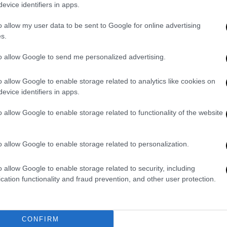
evice identifiers in apps.
 της αυριανής ομιλίας του Κυριάκου
o allow my user data to be sent to Google for online advertising
αλονίκης
ελήφθη χθες το πρωί και αφού
s.
κτικά σενάρια. Η απόφαση για την αναβολή
δεδομένο άλλωστε πως δεν είναι ακόμα
to allow Google to send me personalized advertising.
καταστροφής.
o allow Google to enable storage related to analytics like cookies on
ές πλημμύρες -και ενώ είχε προηγηθεί η
evice identifiers in apps.
αι
εμφανές πως προεξέχουσα θέση
στον
o allow Google to enable storage related to functionality of the website
υν
οι αλλαγές στην πολιτική προστασία
. Και
ιλία του πρωθυπουργού.
o allow Google to enable storage related to personalization.
πως
οι πολίτες περιμένουν γενναίες
την διόρθωση λαθών και παραλείψεων.
o allow Google to enable storage related to security, including
αλάζια» τετραετία και δεν υπάρχει
cation functionality and fraud prevention, and other user protection.
CONFIRM