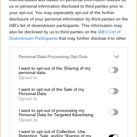
ακαθάριστα οικόπεδα
us or personal information disclosed to third parties prior to
your opt-out. You may separately opt-out of the further
disclosure of your personal information by third parties on the
IAB’s list of downstream participants. This information may
Τα θέματα της συνεδρίασης
also be disclosed by us to third parties on the
IAB’s List of
Downstream Participants
that may further disclose it to other
Σύμφωνα με ενημέρωση από το Γραφείο
third parties.
Τύπου του Γραφείου του πρωθυπουργού τα
Please note that this website/app uses one or more Google
Personal Data Processing Opt Outs
θέματα
της
συνεδρίασης
είναι τα ακόλουθα:
services and may gather and store information including but
not limited to your visit or usage behaviour. You may click to
I want to opt-out of the Sharing of my
Εισήγηση από τον Αναπληρωτή Υπουργό
personal data.
grant or deny consent to Google and its third-party tags to
Opted In
Εθνικής Οικονομίας και Οικονομικών
use your data for below specified purposes in below Google
consent section.
Νίκο Παπαθανάση για το Ταμείο
I want to opt-out of the Sale of my
Personal Data.
Ανάκαμψης και Ανθεκτικότητας
:
Opted In
Απορροφήσεις και πέμπτο αίτημα
I want to opt-out of processing my
πληρωμής
Personal Data for Targeted Advertising.
Opted In
Παρουσίαση από τον Υπουργό
I want to opt-out of Collection, Use,
Retention, Sale, and/or Sharing of my