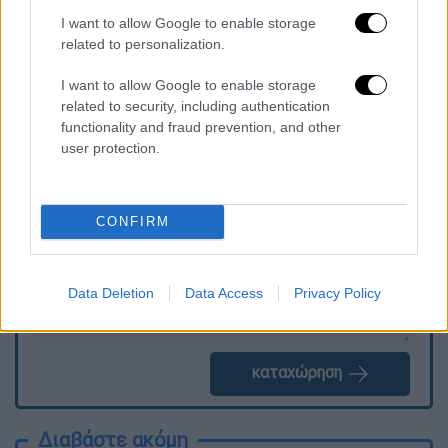
Βασίλη Κικίλια
σχετικά με τον
I want to allow Google to enable storage
καθαρισμό οικοπέδων, μέτρα
πρόληψης
related to personalization.
και
αντιμετώπισης
δασικών πυρκαγιών
.
I want to allow Google to enable storage
related to security, including authentication
functionality and fraud prevention, and other
Τα σχολιά σας δημοσιεύονται άμεσα με δική σας ευθύνη. Το
user protection.
ΕΘΝΟΣ θα παρεμβαίνει και τα προσβλητικά σχόλια θα
διαγράφονται
CONFIRM
Data Deletion
Data Access
Privacy Policy
καταχώρηση
Διαβάστε ακόμη