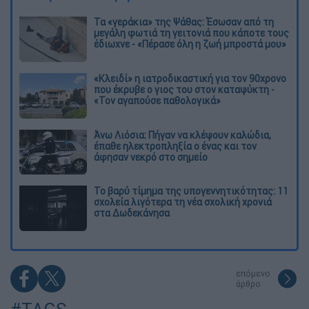
Τα «γεράκια» της Ψάθας: Έσωσαν από τη
μεγάλη φωτιά τη γειτονιά που κάποτε τους
έδιωχνε - «Πέρασε όλη η ζωή μπροστά μου»
«Κλειδί» η ιατροδικαστική για τον 90χρονο
που έκρυβε ο γιος του στον καταψύκτη -
«Τον αγαπούσε παθολογικά»
Άνω Λιόσια: Πήγαν να κλέψουν καλώδια,
έπαθε ηλεκτροπληξία ο ένας και τον
άφησαν νεκρό στο σημείο
Το βαρύ τίμημα της υπογεννητικότητας: 11
σχολεία λιγότερα τη νέα σχολική χρονιά
στα Δωδεκάνησα
επόμενο
άρθρο