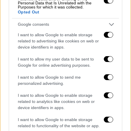
Εσωτερικών Θοδωρή Λιβάνιο και την
Personal Data that Is Unrelated with the
Υφυπουργό Βιβή Χαραλαμπογιάννη του
Purposes for which it was collected.
Opted Out
νομοσχεδίου:
Επιτάχυνση διαδικασιών
προσλήψεων από το Ανώτατο
Google consents
Συμβούλιο Επιλογής Προσωπικού
,
I want to allow Google to enable storage
ρυθμίσεις θεμάτων Οργανισμών Τοπικής
related to advertising like cookies on web or
Αυτοδιοίκησης, διατάξεις για την
device identifiers in apps.
οργάνωση χερσαίων συνοριακών
I want to allow my user data to be sent to
σταθμών και άλλες διατάξεις.
Google for online advertising purposes.
Εισήγηση από τον Υπουργό Υποδομών
I want to allow Google to send me
και Μεταφορών Χρήστο Σταϊκούρα
personalized advertising.
σχετικά με τις
προτεραιότητες για
ανθεκτικές υποδομές
και για
βιώσιμες
I want to allow Google to enable storage
related to analytics like cookies on web or
μεταφορές.
device identifiers in apps.
Εισήγηση από τον Υπουργό Κλιματικής
I want to allow Google to enable storage
Κρίσης και Πολιτικής Προστασίας
related to functionality of the website or app.