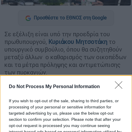
Προσθέστε το ΕΘΝΟΣ στη Google
Σε εξέλιξη είναι υπό την προεδρία του
πρωθυπουργού,
Κυριάκου Μητσοτάκη
το
υπουργικό συμβούλιο, όπου θα συζητηθούν
μεταξύ άλλων ο καθαρισμός των οικοπέδων
και τα μέτρα πρόληψης και αντιμετώπισης
των πυρκαγιών.
Do Not Process My Personal Information
ΔΙΑΒΑΣΤΕ ΕΠΙΣΗΣ
If you wish to opt-out of the sale, sharing to third parties, or
Πολιτική
|
30.06.2024 20:10
processing of your personal or sensitive information for
Συνεδριάζει τη Δευτέρα το
targeted advertising by us, please use the below opt-out
Υπουργικό Συμβούλιο: Σε πρώτο
section to confirm your selection. Please note that after your
πλάνο οι πυρκαγιές και τα
opt-out request is processed you may continue seeing
interest-based ads based on personal information utilized by