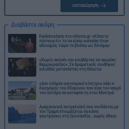
καταχώρηση
Διαβάστε ακόμη
Kadebostany στο ethnos.gr: «Κάποτε
πίστευα ότι το να είσαι outsider ήταν
αδυναμία, τώρα το βλέπω ως δύναμη»
«Χωρίς σκηνές και κουβέρτες σε ακραίες
θερμοκρασίες»: Σε δραματικές συνθήκες
χιλιάδες μετανάστες στη Θέουτα
«Δεν υπήρχε οικονομικό κίνητρο» λέει ο
δικηγόρος του 55χρονου που είχε τον νεκρό
του πατέρα σε καταψύκτη στον Μυστρά
Αμερικανική πετρελαϊκή που συνδέεται με
τον Τραμπ ετοιμάζεται να κάνει
γεωτρήσεις στη Γροιλανδία... χωρίς άδεια