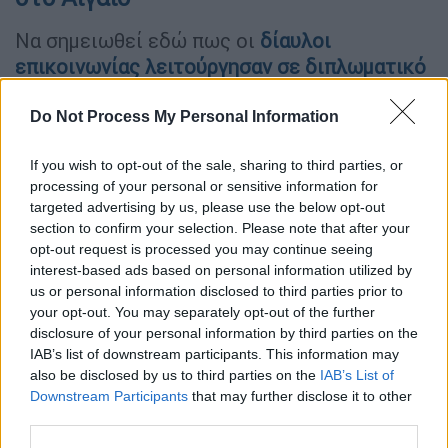
Να σημειωθεί εδώ πως οι
δίαυλοι
επικοινωνίας λειτούργησαν σε διπλωματικό
επίπεδο
, όπως φάνηκε τελικά από τις
εξελίξεις στην περιοχή κοντά στην Κάσο
Do Not Process My Personal Information
όπου αποκλιμακώθηκε η ένταση.
If you wish to opt-out of the sale, sharing to third parties, or
Υπενθυμίζεται πως το
ιταλικό πλοίο levoli
processing of your personal or sensitive information for
Relume
πραγματοποιούσε έρευνα για την
targeted advertising by us, please use the below opt-out
π
ό
ντιση υποβρυχίων καλωδίων πλησίον της
section to confirm your selection. Please note that after your
Κάσου
. Όπως ανέφεραν την Τρίτη
opt-out request is processed you may continue seeing
interest-based ads based on personal information utilized by
διπλωματικές πηγές «η ανάπτυξη πλοίων
us or personal information disclosed to third parties prior to
του τουρκικού πολεμικού ναυτικού στην
your opt-out. You may separately opt-out of the further
περιοχή, σε συνέχεια πλεύσης του
disclosure of your personal information by third parties on the
ερευνητικού πλοίου σε διεθνή ύδατα, είχε
IAB’s list of downstream participants. This information may
ως αποτέλεσμα την ανάπτυξη και ελληνικών
also be disclosed by us to third parties on the
IAB’s List of
Downstream Participants
that may further disclose it to other
πολεμικών πλοίων». Τελικά, όπως έγινε
third parties.
γνωστό, το ιταλικό πλοίο ολοκλήρωσε τις