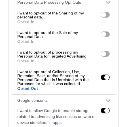
Please note that this website/app uses one or more Google
διαδικασίες έρευνας και στη συνέχεια
Personal Data Processing Opt Outs
services and may gather and store information including but
αναχώρησε για το Ηράκλειο για
not limited to your visit or usage behaviour. You may click to
I want to opt-out of the Sharing of my
ανεφοδιασμό και αντικατάσταση του
personal data.
grant or deny consent to Google and its third-party tags to
Opted In
πληρώματος.
use your data for below specified purposes in below Google
consent section.
I want to opt-out of the Sale of my
Personal Data.
Οι
κινήσεις της Άγκυρας δεν ήταν τυχαίες
,
Opted In
καθώς είναι εμφανές πως η γειτονική χώρα
I want to opt-out of processing my
επιδιώκει να
επαναφέρει στο προσκήνιο το
Personal Data for Targeted Advertising.
τουρκολιβυκό μνημόνιο
.
Opted In
I want to opt-out of Collection, Use,
Πώς απάντησε η Αθήνα στις
Retention, Sale, and/or Sharing of my
Personal Data that Is Unrelated with the
αναφορές Ερντογάν περί «τουρκικής»
Purposes for which it was collected.
μειονότητας στη Δυτική Θράκη
Opted Out
Google consents
Παράλληλα και χθες ο Τούρκος πρόεδρος σε
δηλώσεις του συνέχισε να ανοίγει θέματα.
I want to allow Google to enable storage
Ειδικότερα αποκάλεσε την
μουσουλμανική
related to advertising like cookies on web or
device identifiers in apps.
μειονότητα της Δυτικής Θράκης «τουρκική»,