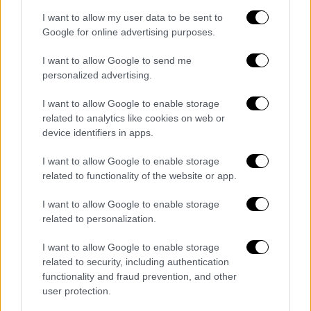
ενώ επέμεινε στην αδιάλλακτη στάση στο
I want to allow my user data to be sent to
Κυπριακό και αναφερόμενος στην τουρκική
Google for online advertising purposes.
εισβολή ισχυρίστηκε πως ήταν «ειρηνευτική
I want to allow Google to send me
επιχείρηση».
personalized advertising.
Στην Αθήνα διπλωματικές πηγές
I want to allow Google to enable storage
υπογράμμιζαν πως «τα μέλη της
related to analytics like cookies on web or
μουσουλμανικής μειονότητας στη Θράκη
device identifiers in apps.
χαίρουν ισονομίας και ισοπολιτείας».
I want to allow Google to enable storage
Προσέθεταν επίσης «ζητήματα που άπτονται
related to functionality of the website or app.
του κράτους δικαίου και της προστασίας
των ανθρωπίνων δικαιωμάτων Ελλήνων
I want to allow Google to enable storage
πολιτών δεν τίθενται ούτε θα μπορούσαν να
related to personalization.
τεθούν προς συζήτηση».
I want to allow Google to enable storage
related to security, including authentication
Αναφορικά με το
Κυπριακό
σημείωναν «η
functionality and fraud prevention, and other
διαιώνιση του σημερινού status quo, της
user protection.
κατοχής του ενός τρίτου του νησιού και η