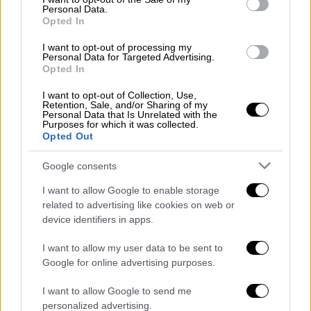
Personal Data.
«Έχουν ξεπεράσει τα όρια οι τιμές των
Opted In
ακτοπλοϊκών εισιτηρίων, με αποτέλεσμα
I want to opt-out of processing my
πολλοί να μην μπορούν να κάνουν διακοπές
Personal Data for Targeted Advertising.
Opted In
σε νησί ή να φτάνουν στα όριά τους για να τα
καταφέρουν;», διερωτάται ο
ΣΥΡΙΖΑ
σε
I want to opt-out of Collection, Use,
Retention, Sale, and/or Sharing of my
ανακοίνωσή του.
Personal Data that Is Unrelated with the
Purposes for which it was collected.
Opted Out
«Χειροτερεύει διαρκώς η αγοραστική
δύναμη των εργαζομένων, με αποτέλεσμα ο
Google consents
παραθερισμός γενικά να μετατρέπεται σε
I want to allow Google to enable storage
όνειρο, τουλάχιστον για τον έναν στους δύο;
related to advertising like cookies on web or
Έρχονται από τον
Σεπτέμβριο
τα τεκμήρια
device identifiers in apps.
για τους ελεύθερους επαγγελματίες, που θα
"σαρώσουν" την μικρή και μεσαία
I want to allow my user data to be sent to
Google for online advertising purposes.
επιχειρηματικότητα; Καλπάζει η
ακρίβεια
σε
τρόφιμα και καύσιμα οδηγώντας, μεταξύ
I want to allow Google to send me
άλλων δεινών, σε διακοπές τριών και
personalized advertising.