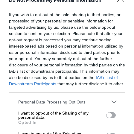
Do Not Process My Personal Information
είναι προβληματικές. Οι άνθρωποι βρίσκουν
διεξόδους, χωρίς να λέω ότι δεν πρέπει να
If you wish to opt-out of the sale, sharing to third parties, or
processing of your personal or sensitive information for
υπάρχει λύση. Μπορεί να πάνε στο χωριό, να
targeted advertising by us, please use the below opt-out
πάνε στην ενδοχώρα. Στα νησιά σίγουρα
section to confirm your selection. Please note that after your
υπάρχει ένα ζήτημα και πρέπει να βρεθούν
opt-out request is processed you may continue seeing
περισσότερες λύσεις».
interest-based ads based on personal information utilized by
us or personal information disclosed to third parties prior to
your opt-out. You may separately opt-out of the further
ΔΙΑΒΑΣΤΕ ΕΠΙΣΗΣ
disclosure of your personal information by third parties on the
IAB’s list of downstream participants. This information may
Πολιτική
|
07.08.2024 13:55
also be disclosed by us to third parties on the
IAB’s List of
Βούλτεψη: Υπάρχει πρόβλημα στα
Downstream Participants
that may further disclose it to other
third parties.
νησιά - Μπορούν οι άνθρωποι να πάνε
διακοπές στο χωριό
Please note that this website/app uses one or more Google
Personal Data Processing Opt Outs
services and may gather and store information including but
not limited to your visit or usage behaviour. You may click to
I want to opt-out of the Sharing of my
personal data.
grant or deny consent to Google and its third-party tags to
Opted In
use your data for below specified purposes in below Google
Η αντίδραση του ΣΥΡΙΖΑ
consent section.
I want to opt-out of the Sale of my