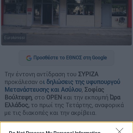
Eurokinissi
Προσθέστε το ΕΘΝΟΣ στη Google
Την έντονη αντίδραση του
ΣΥΡΙΖΑ
προκάλεσαν ο
ι δηλώσεις της υφυπουργού
Μετανάστευσης και Ασύλου
,
Σοφίας
Βούλτεψη
, στο
OPEN
και την εκπομπή
Ώρα
Ελλάδος,
το πρωί της Τετάρτης, αναφορικά
με τις διακοπές και την ακρίβεια.
Η κ.
Βούλτεψη
ανέφερε χαρακτηριστικά:
«Σίγουρα για όλο τον κόσμο οι διακοπές