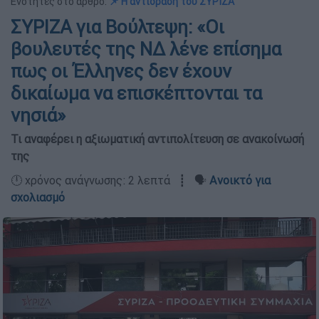
Ενότητες στο άρθρο:
📌 Η αντίδραση του ΣΥΡΙΖΑ
ΣΥΡΙΖΑ για Βούλτεψη: «Οι
βουλευτές της ΝΔ λένε επίσημα
πως οι Έλληνες δεν έχουν
δικαίωμα να επισκέπτονται τα
νησιά»
Τι αναφέρει η αξιωματική αντιπολίτευση σε ανακοίνωσή
της
🕛 χρόνος ανάγνωσης: 2 λεπτά ┋ 🗣️
Ανοικτό για
σχολιασμό