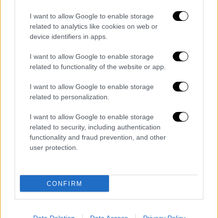
τεσσάρων ημερών;», συνεχίζει η
αξιωματική
I want to allow Google to enable storage
αντιπολίτευση
, σχολιάζοντας:
related to analytics like cookies on web or
device identifiers in apps.
«Ας μην ανησυχεί άλλο πια ο ελληνικός λαός.
Τη λύση την έδωσε εκ μέρους της
I want to allow Google to enable storage
κυβέρνησης, η υφυπουργός Μετανάστευσης
related to functionality of the website or app.
και Ασύλου,
Σοφία Βούλτεψη
, μιλώντας σε
I want to allow Google to enable storage
τηλεοπτικό σταθμό, αναφέροντας ότι ο
related to personalization.
κόσμος μπορεί να πάει στα χωριά του και
γενικώς στην "ενδοχώρα"».
I want to allow Google to enable storage
related to security, including authentication
«Μετά τα "παπαγαλάκια"
της
ΝΔ, πλέον και
functionality and fraud prevention, and other
οι βουλευτές της λένε επίσημα ότι δεν
user protection.
έχουν δικαίωμα οι
Έλληνες
να
επισκέπτονται τα νησιά, που μετατρέπονται
CONFIRM
σε "απαγορευμένη ζώνη" γι' αυτούς»,
καταλήγει η ανακοίνωση του
ΣΥΡΙΖΑ
-ΠΣ.