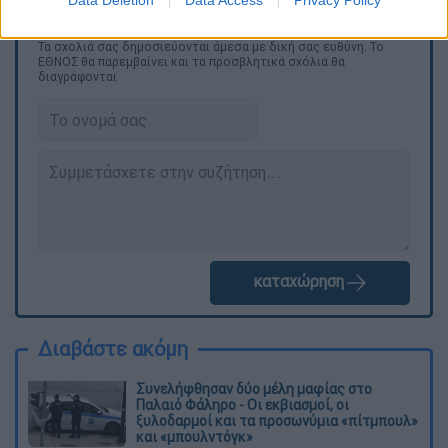
Data Deletion
Data Access
Privacy Policy
Τα σχολιά σας δημοσιεύονται άμεσα με δική σας ευθύνη. Το
ΕΘΝΟΣ θα παρεμβαίνει και τα προσβλητικά σχόλια θα
διαγράφονται
καταχώρηση
Διαβάστε ακόμη
Συνελήφθησαν δύο μέλη μαφίας στο
Παλαιό Φάληρο - Οι εκβιασμοί, οι
ξυλοδαρμοί και τα προσωνύμια «πίτμπουλ»
και «μπουλντόγκ»