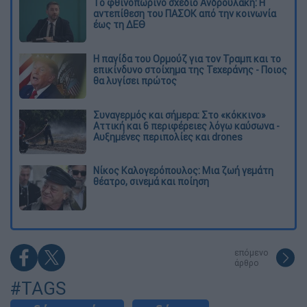
Το φθινοπωρινό σχέδιο Ανδρουλάκη: Η
αντεπίθεση του ΠΑΣΟΚ από την κοινωνία
έως τη ΔΕΘ
Η παγίδα του Ορμούζ για τον Τραμπ και το
επικίνδυνο στοίχημα της Τεχεράνης - Ποιος
θα λυγίσει πρώτος
Συναγερμός και σήμερα: Στο «κόκκινο»
Αττική και 6 περιφέρειες λόγω καύσωνα -
Αυξημένες περιπολίες και drones
Νίκος Καλογερόπουλος: Μια ζωή γεμάτη
θέατρο, σινεμά και ποίηση
επόμενο
άρθρο
#TAGS