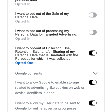
grant or deny consent to Google and its third-party tags to
Opted In
«Καιρός για ριζικές αλλαγές στην ηγεσία του
use your data for below specified purposes in below Google
ΣΥΡΙΖΑ-ΠΣ
consent section.
I want to opt-out of the Sale of my
Personal Data.
Opted In
-Καιρός για σκληρή και αποτελεσματική
αντιπολίτευση
I want to opt-out of processing my
Personal Data for Targeted Advertising.
Opted In
-Καιρός να βάλουμε πλώρη να τους ρίξουμε
I want to opt-out of Collection, Use,
-Καιρός για πρόγραμμα και σχέδιο ανάταξης
Retention, Sale, and/or Sharing of my
Personal Data that Is Unrelated with the
της κοινωνικής πλειοψηφίας σε σύγκρουση
Purposes for which it was collected.
Opted Out
με τη διαπλοκή».
Google consents
I want to allow Google to enable storage
related to advertising like cookies on web or
device identifiers in apps.
I want to allow my user data to be sent to
Google for online advertising purposes.