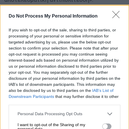
ΔΙΑΒΑΣΤΕ ΕΠΙΣΗΣ
Do Not Process My Personal Information
Πολιτική
|
30.08.2024 22:29
If you wish to opt-out of the sale, sharing to third parties, or
Κασσελάκης: Απαντά σε
processing of your personal or sensitive information for
targeted advertising by us, please use the below opt-out
Μπακογιάννη μέσα από τον γάμο για
section to confirm your selection. Please note that after your
τον ΒΟΑΚ - «Δεν θα με πιάσει στον
opt-out request is processed you may continue seeing
ύπνο»
interest-based ads based on personal information utilized by
us or personal information disclosed to third parties prior to
your opt-out. You may separately opt-out of the further
disclosure of your personal information by third parties on the
IAB’s list of downstream participants. This information may
Η ανάρτηση του Παύλου Πολάκη
also be disclosed by us to third parties on the
IAB’s List of
Downstream Participants
that may further disclose it to other
«Αντε καλο ξημερωμα.
third parties.
Τωρα που τελειωσε ……..
Please note that this website/app uses one or more Google
Personal Data Processing Opt Outs
services and may gather and store information including but
Ήρθε ο:
not limited to your visit or usage behaviour. You may click to
I want to opt-out of the Sharing of my
personal data.