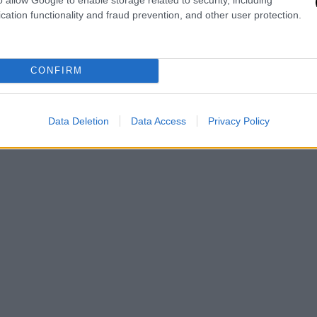
λλάδα με ισοτητα και στις ευκαιριες και
cation functionality and fraud prevention, and other user protection.
ει η ανθρωπινη γνωση της εποχης μας!
λλον.
CONFIRM
 «μεσσίες» και μεσάζοντες, δεν υπηρξαν
Data Deletion
Data Access
Privacy Policy