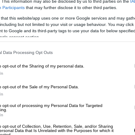
. This information may also be disclosed by us to third parties on the
IA
κης.
Participants
that may further disclose it to other third parties.
κη:
 that this website/app uses one or more Google services and may gath
including but not limited to your visit or usage behaviour. You may click 
 to Google and its third-party tags to use your data for below specifi
ogle consent section.
ιεκδικήσω την Προεδρία του ΣΥΡΙΖΑ ΠΣ,
 ακόμα, με το καλό της Ελλάδας και της
l Data Processing Opt Outs
όρους αριστερής ηθικής και οράματος.
o opt-out of the Sharing of my personal data.
 της εσωστρέφειας, οι οποίες απέδωσαν
In
ς μεγαλείου αποσύρθηκαν, τακτικές
o opt-out of the Sale of my Personal Data.
αι.
In
στο φως, με τίμια αντιπαράθεση και με
to opt-out of processing my Personal Data for Targeted
ing.
In
γμένα και χωρίς «δηθενισμούς» και
o opt-out of Collection, Use, Retention, Sale, and/or Sharing
από την πίστη μου ότι οι μάχες δίνονται με
ersonal Data that Is Unrelated with the Purposes for which it
lected.