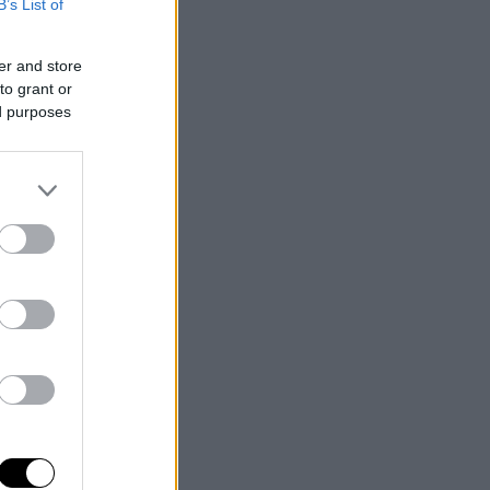
B’s List of
er and store
to grant or
ed purposes