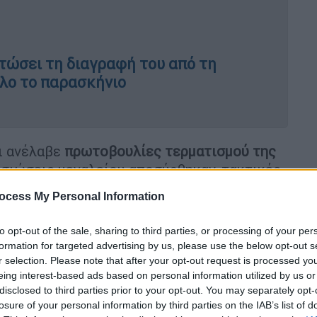
τώσει τη διαγραφή του από τη
Όλο το παρασκήνιο
ι ανέλαβε
πρωτοβουλίες τερματισμού της
τασιώσεις μεγαλείου αποσύρθηκαν, τακτικές
αι. Ο νικητής των
εκλογών θα προκύψει
ocess My Personal Information
 με όλους παρόντες
», τόνισε, ο οποίος
 κ. Κασσελάκη.
to opt-out of the sale, sharing to third parties, or processing of your per
formation for targeted advertising by us, please use the below opt-out s
οκρατικούς πολίτες
για ένα νέο κοινωνικό
r selection. Please note that after your opt-out request is processed y
ματοποιοί και πολιτικοί «μεσσίες» και
eing interest-based ads based on personal information utilized by us or
ρξουν. Αυτό που χρειάζεται είναι λαϊκές
disclosed to third parties prior to your opt-out. You may separately opt-
losure of your personal information by third parties on the IAB’s list of
α ανταποκρίνεται στις κοινωνικές ανάγκες