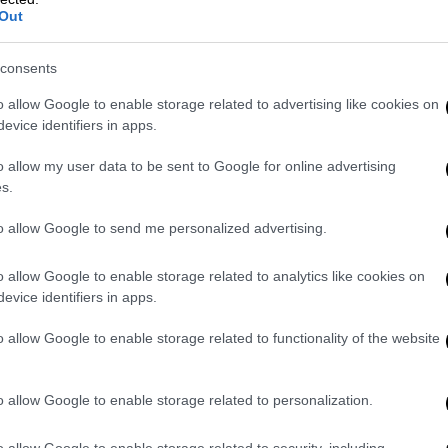
Out
ς και ταλαιπωρημένος ΣΥΡΙΖΑ ΠΣ και
consents
γμή,ένα ριζοσπαστικό, ανατρεπτικό
μπλουτίζεται καθημερινά.
o allow Google to enable storage related to advertising like cookies on
evice identifiers in apps.
ομικών και πολιτικών συσχετισμών υπέρ
κρομεσαίων, των αγροτών, των νέων που
o allow my user data to be sent to Google for online advertising
s.
ώρα τους και των αδύναμων.
to allow Google to send me personalized advertising.
της της χωρας ,από τους τιμιους
ες μέχρι την εξωκοινοβουλευτική αριστερά
o allow Google to enable storage related to analytics like cookies on
σουμε με σύνεση ,αποφασιστικότητα και
evice identifiers in apps.
ετίας.
o allow Google to enable storage related to functionality of the website
λούτου που δεν θα εξαρτάται από τα
ικές ατζέντες και θα απελευθερώνει την
o allow Google to enable storage related to personalization.
εας γενιάς!
o allow Google to enable storage related to security, including